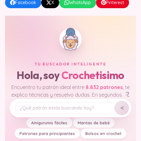
Facebook
X
WhatsApp
Pinterest
TU BUSCADOR INTELIGENTE
Hola, soy
Crochetisimo
Encuentro tu patrón ideal entre
8.832 patrones
, te
explico técnicas y resuelvo dudas. En segundos.
Tu pregunta
Amigurumis fáciles
Mantas de bebé
Patrones para principiantes
Bolsos en crochet