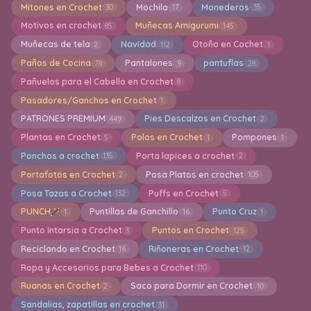
Mitones en Crochet
Mochila
Monederos
30
17
35
Motivos en crochet
Muñecas Amigurumi
85
145
Muñecas de tela
Navidad
Otoño en Cochet
2
112
1
Paños de Cocina
Pantalones
pantuflas
78
9
28
Pañuelos para el Cabello en Crochet
8
Pasadores/Ganchos en Crochet
1
PATRONES PREMIUM
Pies Descalzos en Crochet
449
2
Plantas en Crochet
Polos en Crochet
Pompones
5
1
1
Ponchos a crochet
Porta lapices a crochet
135
2
Portafotos en Crochet
Posa Platos en crochet
2
105
Posa Tazas a Crochet
Puffs en Crochet
132
5
PUNCH
Puntillas de Ganchillo
Punto Cruz
1
16
1
Punto Intarsia a Crochet
Puntos en Crochet
3
125
Reciclando en Crochet
Riñoneras en Crochet
16
12
Ropa y Accesorios para Bebes a Crochet
110
Ruanas en Crochet
Saco para Dormir en Crochet
2
10
Sandalias, zapatillas en crochet
31