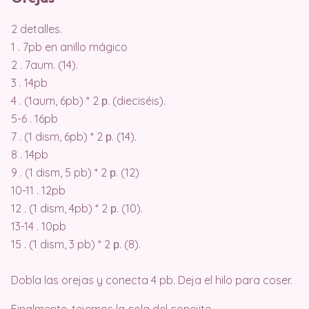
2 detalles. ⠀
1 . 7pb en anillo mágico
2 . 7aum. (14).
3 . 14pb
4 . (1aum, 6pb) * 2 р. (dieciséis).
5-6 . 16pb
7 . (1 dism, 6pb) * 2 р. (14).
8 . 14pb
9 . (1 dism, 5 pb) * 2 р. (12)
10-11 . 12pb
12 . (1 dism, 4pb) * 2 р. (10).
13-14 . 10pb
15 . (1 dism, 3 pb) * 2 р. (8).
⠀
Dobla las orejas y conecta 4 pb. Deja el hilo para coser.
Finalmente, tejemos la cola del conejito.