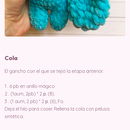
Cola
El gancho con el que se tejió la etapa anterior.
⠀
1 . 6 pb en anillo mágico
2 . (1aum, 2pb) * 2 р. (8).
3 . (1 aum, 2 pb) * 2 р. (6), Fo.
Deja el hilo para coser. Rellena la cola con pelusa
sintética.
⠀