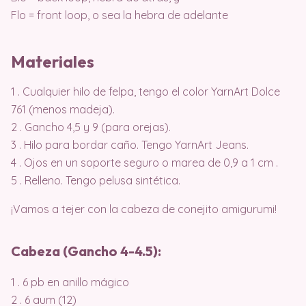
Flo = front loop, o sea la hebra de adelante
Materiales
1 . Cualquier hilo de felpa, tengo el color YarnArt Dolce
761 (menos madeja).
2 . Gancho 4,5 y 9 (para orejas).
3 . Hilo para bordar caño. Tengo YarnArt Jeans.
4 . Ojos en un soporte seguro o marea de 0,9 a 1 cm .
5 . Relleno. Tengo pelusa sintética.
¡Vamos a tejer con la cabeza de conejito amigurumi!
Cabeza (Gancho 4-4.5):
1 . 6 pb en anillo mágico
2 . 6 aum (12)