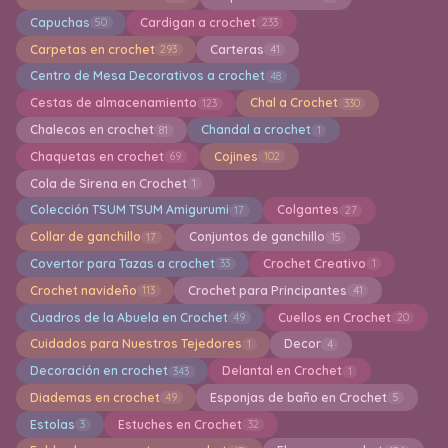
Capuchas
Cardigan a crochet
50
233
Carpetas en crochet
Carteras
293
41
Centro de Mesa Decorativos a crochet
48
Cestas de almacenamiento
Chal a Crochet
123
330
Chalecos en crochet
Chandal a crochet
81
1
Chaquetas en crochet
Cojines
69
102
Cola de Sirena en Crochet
1
Colección TSUM TSUM Amigurumi
Colgantes
17
27
Collar de ganchillo
Conjuntos de ganchillo
17
15
Covertor para Tazas a crochet
Crochet Creativo
33
1
Crochet navideño
Crochet para Principantes
113
41
Cuadros de la Abuela en Crochet
Cuellos en Crochet
49
20
Cuidados para Nuestros Tejedores
Decor
1
4
Decoración en crochet
Delantal en Crochet
343
1
Diademas en crochet
Esponjas de baño en Crochet
49
5
Estolas
Estuches en Crochet
3
32