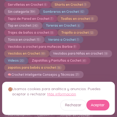
Servilletas en Crochet
Shorts en Crochet
6
1
Sin categoría
Sombreros en Crochet
384
62
Tapiz de Pared en Crochet
Toallas en crochet
7
6
Top en crochet
Toreras en Crochet
240
6
Trajes de baños a crochet
Trapillo a crochet
13
12
Túnica en crochet
Verano a Crochet
15
1
Vestidos a crochet para muñecas Barbie
8
Vestidos en Crochet
Vestidos para Niñas en crochet
99
19
Videos
Zapatillas y Pantuflas a Cochet
20
41
zapatos para bebés a crochet
36
Crochet Inteligente Consejos y Técnicas
21
Usamos cookies para analítica y anuncios. Puedes
Nube de etiquetas
aceptar o rechazar.
Más información
Esponjas de baño en crochet
Bufandas
Rechazar
Aceptar
kimono en crochet
Chalecos en crochet
Alfombras
Jumper en Crochet
Marcapaginas
Cazadora