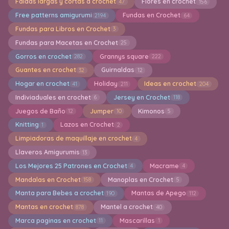
Faldas largas y cortas a crochet
Flores en crochet
47
156
Free patterns amigurumi
Fundas en Crochet
2194
64
Fundas para Libros en Crochet
3
Fundas para Macetas en Crochet
25
Gorros en crochet
Grannys square
282
222
Guantes en crochet
Guirnaldas
32
12
Hogar en crochet
Holiday
Ideas en crochet
41
211
204
Indiviaduales en crochet
Jersey en Crochet
6
118
Juegos de Baño
Jumper
Kimonos
12
10
5
Knitting
Lazos en Crochet
1
2
Limpiadoras de maquillaje en crochet
4
Llaveros Amigurumis
13
Los Mejores 25 Patrones en Crochet
Macrame
4
4
Mandalas en Crochet
Manoplas en Crochet
158
5
Manta para Bebes a crochet
Mantas de Apego
190
112
Mantas en crochet
Mantel a crochet
878
40
Marca paginas en crochet
Mascarillas
11
1