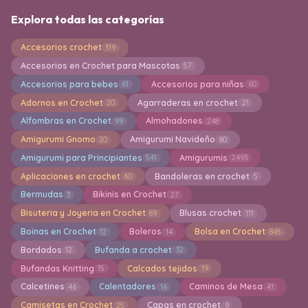
Explora todas las categorías
Accesorios crochet
319
Accesorios en Crochet para Mascotas
57
Accesorios para bebes
Accesorios para niñas
61
60
Adornos en Crochet
Agarraderas en crochet
20
21
Alfombras en Crochet
Almohadones
99
248
Amigurumi Gnomo
Amigurumi Navideño
20
80
Amigurumi para Principiantes
Amigurumis
541
2493
Aplicaciones en crochet
Bandoleras en crochet
60
5
Bermudas
Bikinis en Crochet
3
27
Bisuteria y Joyeria en Crochet
Blusas crochet
89
111
Boinas en Crochet
Boleros
Bolsa en Crochet
12
14
845
Bordados
Bufanda a crochet
12
32
Bufandas Knitting
Calcados tejidos
15
19
Calcetines
Calentadores
Caminos de Mesa
46
16
41
Camisetas en Crochet
Capas en crochet
25
9