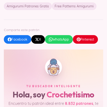
Amigurumi Patrones Gratis
Free Patterns Amigurumi
Comparte este patrón
Facebook
X
WhatsApp
Pinterest
TU BUSCADOR INTELIGENTE
Hola, soy
Crochetisimo
Encuentro tu patrón ideal entre
8.832 patrones
, te