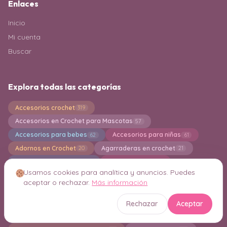
Enlaces
Inicio
Mi cuenta
Buscar
Explora todas las categorías
Accesorios crochet
319
Accesorios en Crochet para Mascotas
57
Accesorios para bebes
Accesorios para niñas
62
61
Adornos en Crochet
Agarraderas en crochet
20
21
Alfombras en Crochet
Almohadones
99
248
Usamos cookies para analítica y anuncios. Puedes
Amigurumi Gnomo
Amigurumi Navideño
20
80
aceptar o rechazar.
Más información
Amigurumi para Principiantes
Amigurumis
542
2494
Aplicaciones en crochet
Bandoleras en crochet
60
5
Rechazar
Aceptar
Bermudas
Bikinis en Crochet
3
27