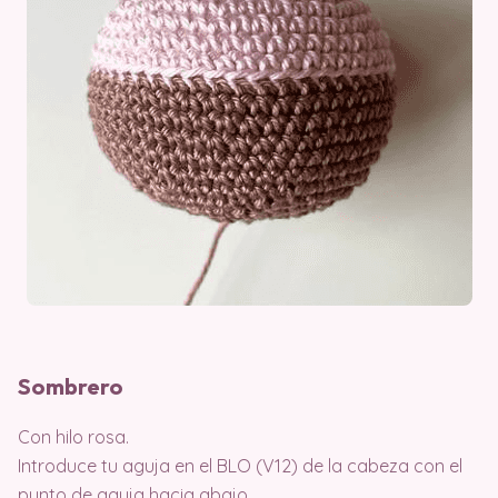
Sombrero
Con hilo rosa.
Introduce tu aguja en el BLO (V12) de la cabeza con el
punto de aguja hacia abajo