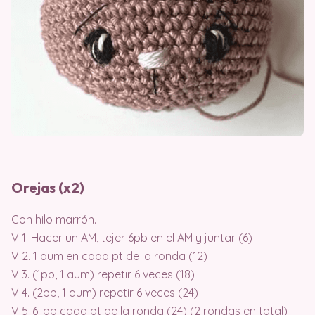
Orejas (x2)
Con hilo marrón.
V 1. Hacer un AM, tejer 6pb en el AM y juntar (6)
V 2. 1 aum en cada pt de la ronda (12)
V 3. (1pb, 1 aum) repetir 6 veces (18)
V 4. (2pb, 1 aum) repetir 6 veces (24)
V 5-6. pb cada pt de la ronda (24) (2 rondas en total)