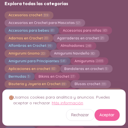
Explora todas las categorías
Accesorios crochet
319
Accesorios en Crochet para Mascotas
57
Accesorios para bebes
Accesorios para niñas
61
60
Adornos en Crochet
Agarraderas en crochet
20
21
Alfombras en Crochet
Almohadones
99
248
Amigurumi Gnomo
Amigurumi Navideño
20
80
Amigurumi para Principiantes
Amigurumis
541
2493
Aplicaciones en crochet
Bandoleras en crochet
60
5
Bermudas
Bikinis en Crochet
3
27
Bisuteria y Joyeria en Crochet
Blusas crochet
89
111
Boinas en Crochet
Boleros
Bolsa en Crochet
12
14
845
Usamos cookies para analítica y anuncios. Puedes
Bordados
Bufanda a crochet
12
32
aceptar o rechazar.
Más información
Bufandas Knitting
Calcados tejidos
15
19
Rechazar
Aceptar
Calcetines
Calentadores
Caminos de Mesa
46
16
41
Camisetas en Crochet
Capas en crochet
25
9