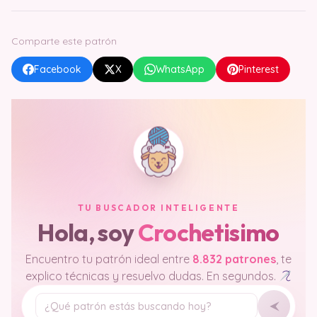
Comparte este patrón
Facebook
X
WhatsApp
Pinterest
TU BUSCADOR INTELIGENTE
Hola, soy
Crochetisimo
Encuentro tu patrón ideal entre
8.832 patrones
, te
explico técnicas y resuelvo dudas. En segundos.
Tu pregunta