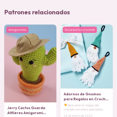
Patrones relacionados
Amigurumis
Accesorios crochet
Adornos de Gnomos
para Regalos en Crochet
PATRON GRATIS
Descubre la magia del
Jerry Cactus Guarda
crochet con estos adorables
Alfileres Amigurumi
gnomos!
Dale un toque
24 de enero de 2025