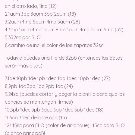
en el otro lado, 1inc (12)
2.1aum 3pb 3aum 3pb 2aum (18)
3.2aum 4mp 5aum 4mp 3aum (28)
4.3mp 1aum 4mp 1aum 8mp 1aum 4mp 1aum 5mp (32)
5.332sc por BLO
6.cambio de inc, el color de los zapatos 32sc
Todavía puedes una fila de 32pb (entonces las botas
serán más altas)
7.1de 10pb 1de 1pb 1dec 1pb 1dec 10pb 1dec (27)
8,9pb 1dc 3pb 1dc 9pb 1dc (24)
9.24sc (puedes cortar y pegar la plantilla para que los
conejos se mantengan firmes)
10,3pb 1dec 3pb 3dec 3pb 1dec 3pb 1dec (18)
11.6pb 3dec delante 6pb (15)
12.! 15sc para FLO (color de arranque)!, 15sc para BLO
(blanco principal)!