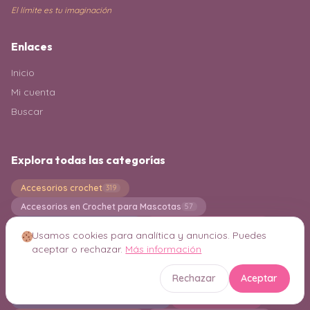
El límite es tu imaginación
Enlaces
Inicio
Mi cuenta
Buscar
Explora todas las categorías
Accesorios crochet
319
Accesorios en Crochet para Mascotas
57
Accesorios para bebes
Accesorios para niñas
62
61
Usamos cookies para analítica y anuncios. Puedes
Adornos en Crochet
Agarraderas en crochet
20
21
aceptar o rechazar.
Más información
Alfombras en Crochet
Almohadones
99
248
Rechazar
Aceptar
Amigurumi Gnomo
Amigurumi Navideño
20
80
Amigurumi para Principiantes
Amigurumis
541
2493