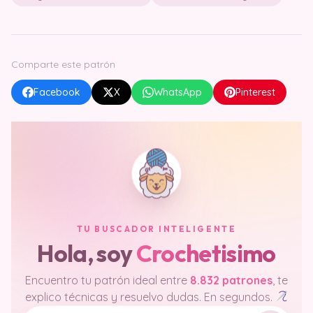
Comparte este patrón
Facebook
X
WhatsApp
Pinterest
TU BUSCADOR INTELIGENTE
Hola, soy
Crochetisimo
Encuentro tu patrón ideal entre
8.832 patrones
, te
explico técnicas y resuelvo dudas. En segundos.