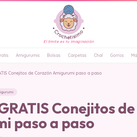
El límite es tu imaginación
atis
Amigurumis
Bolsas
Carpetas
Chal
Gorros
Ma
IS Conejitos de Corazón Amigurumi paso a paso
igurumi
RATIS Conejitos de
i paso a paso