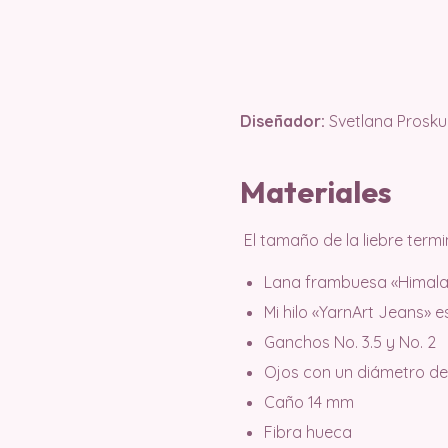
Diseñador:
Svetlana Prosk
Materiales
El tamaño de la liebre ter
Lana frambuesa «Himalay
Mi hilo «YarnArt Jeans» e
Ganchos No. 3.5 y No. 2
Ojos con un diámetro de
Caño 14 mm
Fibra hueca