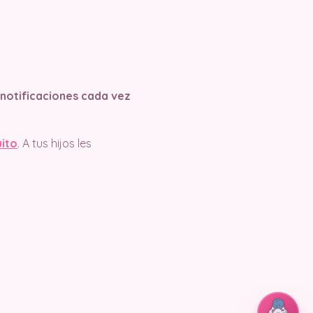
s notificaciones cada vez
uito
. A tus hijos les