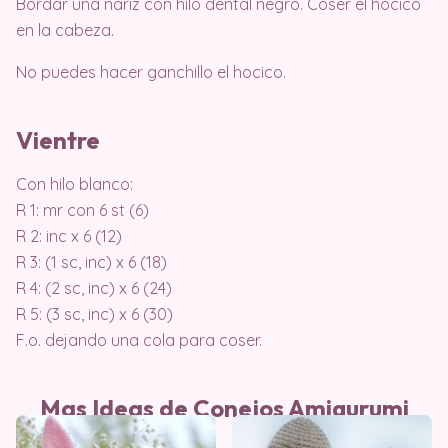
Bordar una nariz con hilo dental negro. Coser el hocico
en la cabeza.
No puedes hacer ganchillo el hocico.
Vientre
Con hilo blanco:
R 1: mr con 6 st (6)
R 2: inc x 6 (12)
R 3: (1 sc, inc) x 6 (18)
R 4: (2 sc, inc) x 6 (24)
R 5: (3 sc, inc) x 6 (30)
F.o. dejando una cola para coser.
Mas Ideas de Conejos Amigurumi