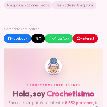
Amigurumi Patrones Gratis
Free Patterns Amigurumi
Comparte este patrón
Facebook
X
WhatsApp
Pinterest
TU BUSCADOR INTELIGENTE
Hola, soy
Crochetisimo
Encuentro tu patrón ideal entre
8.832 patrones
, te