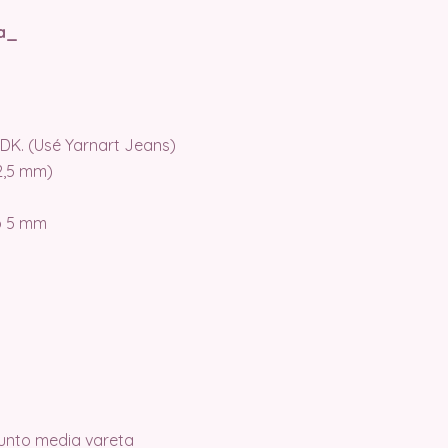
ta_
ro DK. (Usé Yarnart Jeans)
2,5 mm)
o 5 mm
unto media vareta