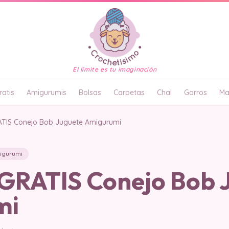
El límite es tu imaginación
atis
Amigurumis
Bolsas
Carpetas
Chal
Gorros
Ma
TIS Conejo Bob Juguete Amigurumi
igurumi
RATIS Conejo Bob 
mi