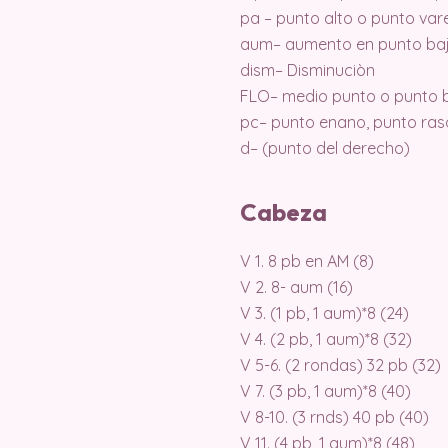
pa – punto alto o punto var
aum– aumento en punto ba
dism– Disminuciòn
FLO– medio punto o punto b
pc– punto enano, punto ras
d– (punto del derecho)
Cabeza
V 1. 8 pb en AM (8)
V 2. 8- aum (16)
V 3. (1 pb, 1 aum)*8 (24)
V 4. (2 pb, 1 aum)*8 (32)
V 5-6. (2 rondas) 32 pb (32)
V 7. (3 pb, 1 aum)*8 (40)
V 8-10. (3 rnds) 40 pb (40)
V 11. (4 pb, 1 aum)*8 (48)