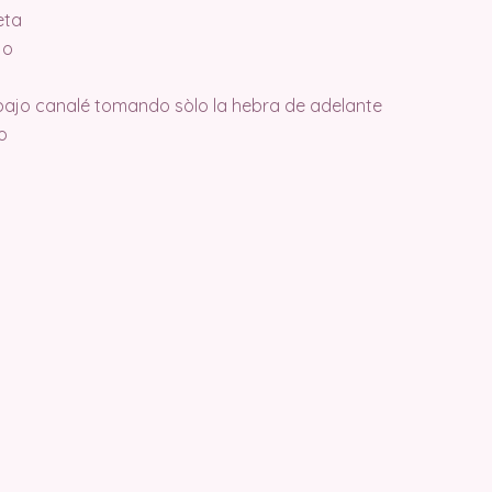
eta
jo
ajo canalé tomando sòlo la hebra de adelante
o