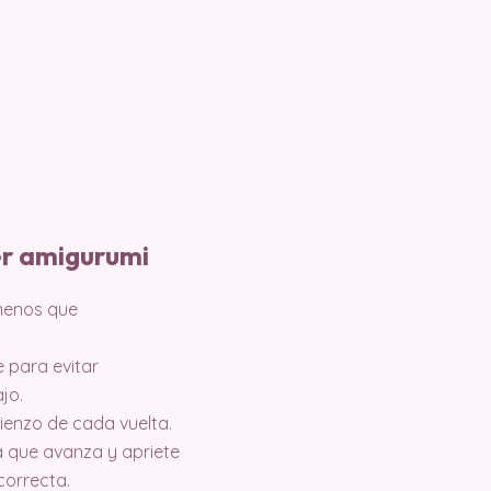
er amigurumi
 menos que
e para evitar
jo.
ienzo de cada vuelta.
 que avanza y apriete
correcta.