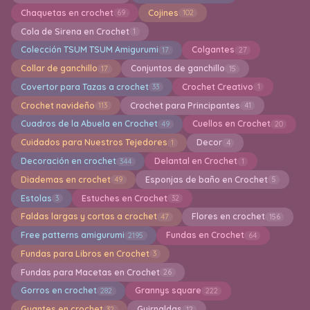
Chaquetas en crochet
Cojines
69
102
Cola de Sirena en Crochet
1
Colección TSUM TSUM Amigurumi
Colgantes
17
27
Collar de ganchillo
Conjuntos de ganchillo
17
15
Covertor para Tazas a crochet
Crochet Creativo
33
1
Crochet navideño
Crochet para Principantes
113
41
Cuadros de la Abuela en Crochet
Cuellos en Crochet
49
20
Cuidados para Nuestros Tejedores
Decor
1
4
Decoración en crochet
Delantal en Crochet
344
1
Diademas en crochet
Esponjas de baño en Crochet
49
5
Estolas
Estuches en Crochet
3
32
Faldas largas y cortas a crochet
Flores en crochet
47
156
Free patterns amigurumi
Fundas en Crochet
2195
64
Fundas para Libros en Crochet
3
Fundas para Macetas en Crochet
26
Gorros en crochet
Grannys square
282
222
Guantes en crochet
Guirnaldas
32
12