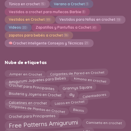
Túnica en crochet
Verano a Crochet
15
1
Vestidos a crochet para muñecas Barbie
8
Vestidos en Crochet
Vestidos para Niñas en crochet
99
19
Videos
Zapatillas y Pantuflas a Cochet
20
41
zapatos para bebés a crochet
36
Crochet Inteligente Consejos y Técnicas
21
Nube de etiquetas
Jumper en Crochet
Colgantes de Pared en Crochet
Amigurumi Juguetes para Bebes
kimono en crochet
Crochet para Principantes
Grannys Square
Calentadores
Bisuteria y Joyeria en Crochet
diy
Calcetines en crochet
Lazos en Crochet
Colgantes de Plantas en Crochet
Bikinis
Crochet para Principiantes
Free Patterns Amigurumi
Camiseta en crochet