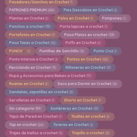
Pasadores/Ganchos en Crochet
1
PATRONES PREMIUM
Pies Descalzos en Crochet
449
2
Plantas en Crochet
Polos en Crochet
Pompones
5
1
1
Ponchos a crochet
Porta lapices a crochet
135
2
Portafotos en Crochet
Posa Platos en crochet
2
105
Posa Tazas a Crochet
Puffs en Crochet
132
5
PUNCH
Puntillas de Ganchillo
Punto Cruz
1
16
1
Punto Intarsia a Crochet
Puntos en Crochet
3
125
Reciclando en Crochet
Riñoneras en Crochet
16
12
Ropa y Accesorios para Bebes a Crochet
111
Ruanas en Crochet
Saco para Dormir en Crochet
2
10
Sandalias, zapatillas en crochet
31
Servilletas en Crochet
Shorts en Crochet
6
1
Sin categoría
Sombreros en Crochet
384
62
Tapiz de Pared en Crochet
Toallas en crochet
7
6
Top en crochet
Toreras en Crochet
241
6
Trajes de baños a crochet
Trapillo a crochet
13
12