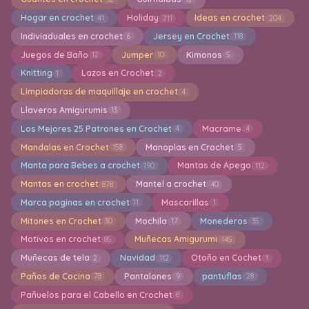
Hogar en crochet
Holiday
Ideas en crochet
41
211
204
Indiviaduales en crochet
Jersey en Crochet
6
118
Juegos de Baño
Jumper
Kimonos
12
10
5
Knitting
Lazos en Crochet
1
2
Limpiadoras de maquillaje en crochet
4
Llaveros Amigurumis
13
Los Mejores 25 Patrones en Crochet
Macrame
4
4
Mandalas en Crochet
Manoplas en Crochet
158
5
Manta para Bebes a crochet
Mantas de Apego
190
112
Mantas en crochet
Mantel a crochet
878
40
Marca paginas en crochet
Mascarillas
11
1
Mitones en Crochet
Mochila
Monederos
30
17
35
Motivos en crochet
Muñecas Amigurumi
85
145
Muñecas de tela
Navidad
Otoño en Cochet
2
112
1
Paños de Cocina
Pantalones
pantuflas
78
9
28
Pañuelos para el Cabello en Crochet
8