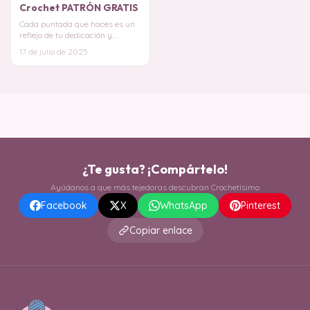
Crochet PATRÓN GRATIS
Cada puntada que haces es un
reflejo de tu dedicación y
creatividad, ¡y esta manta es el
17 de julio de 2025
proyecto pe
¿Te gusta? ¡Compártelo!
Ayúdanos a que más tejedoras descubran Crochetísimo
Facebook
X
WhatsApp
Pinterest
Copiar enlace