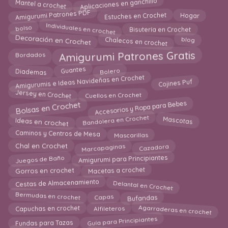
Aplicaciones en ganchillo
Mantel a crochet
Estuches en Crochet
Amigurumi Patrones PDF
Hogar
Individuales en crochet
bolso
Bisutería en Crochet
Chalecos en crochet
Decoración en Crochet
blog
Amigurumi Patrones Gratis
Bordados
Diademas
Bolero
Guantes
Amigurumis e Ideas Navideñas en Crochet
Cojines Puf
Jersey en Crochet
Cuellos en Crochet
Accesorios y Ropa para Bebes
Bolsas en Crochet
Bandolera en Crochet
Mascotas
Ideas en crochet
Mascarillas
Caminos y Centros de Mesa
Cazadora
Marcapaginas
Chal en Crochet
Juegos de Baño
Amigurumi para Principiantes
Gorros en crochet
Macetas a crochet
Delantal en Crochet
Cestas de Almacenamiento
Bermudas en crochet
Bufandas
Capas
Agarraderas en crochet
Capuchas en crochet
Alfileteros
Fundas para Tazas
Guía para Principiantes