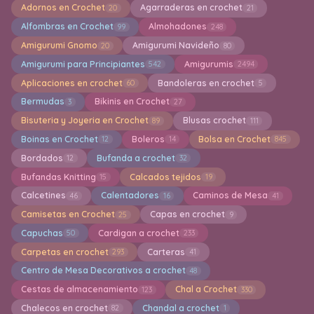
Adornos en Crochet
Agarraderas en crochet
20
21
Alfombras en Crochet
Almohadones
99
248
Amigurumi Gnomo
Amigurumi Navideño
20
80
Amigurumi para Principiantes
Amigurumis
542
2494
Aplicaciones en crochet
Bandoleras en crochet
60
5
Bermudas
Bikinis en Crochet
3
27
Bisuteria y Joyeria en Crochet
Blusas crochet
89
111
Boinas en Crochet
Boleros
Bolsa en Crochet
12
14
845
Bordados
Bufanda a crochet
12
32
Bufandas Knitting
Calcados tejidos
15
19
Calcetines
Calentadores
Caminos de Mesa
46
16
41
Camisetas en Crochet
Capas en crochet
25
9
Capuchas
Cardigan a crochet
50
233
Carpetas en crochet
Carteras
293
41
Centro de Mesa Decorativos a crochet
48
Cestas de almacenamiento
Chal a Crochet
123
330
Chalecos en crochet
Chandal a crochet
82
1