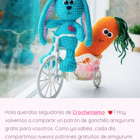
Hola queridos seguidores de
Crochetisimo
? Hoy
volvemos a compartir un patrón de ganchillo amigurumi
gratis para vosotros. Como ya sabéis, cada día
compartimos nuevos patrones gratuitos de amigurumi