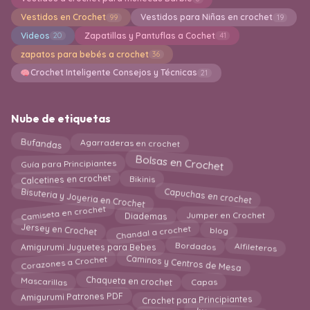
Vestidos en Crochet
Vestidos para Niñas en crochet
99
19
Videos
Zapatillas y Pantuflas a Cochet
20
41
zapatos para bebés a crochet
36
Crochet Inteligente Consejos y Técnicas
21
Nube de etiquetas
Bufandas
Agarraderas en crochet
Bolsas en Crochet
Guía para Principiantes
Calcetines en crochet
Bikinis
Bisuteria y Joyeria en Crochet
Capuchas en crochet
Camiseta en crochet
Jumper en Crochet
Diademas
Chandal a crochet
Jersey en Crochet
blog
Amigurumi Juguetes para Bebes
Alfileteros
Bordados
Caminos y Centros de Mesa
Corazones a Crochet
Chaqueta en crochet
Mascarillas
Capas
Crochet para Principiantes
Amigurumi Patrones PDF