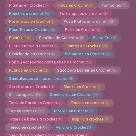
Plantas en Crochet
Polos en Crochet
Pompones
5
1
1
Ponchos a crochet
Porta lapices a crochet
135
2
Portafotos en Crochet
Posa Platos en crochet
2
105
Posa Tazas a Crochet
Puffs en Crochet
132
5
PUNCH
Puntillas de Ganchillo
Punto Cruz
1
16
1
Punto Intarsia a Crochet
Puntos en Crochet
3
125
Reciclando en Crochet
Riñoneras en Crochet
16
12
Ropa y Accesorios para Bebes a Crochet
110
Ruanas en Crochet
Saco para Dormir en Crochet
2
10
Sandalias, zapatillas en crochet
31
Servilletas en Crochet
Shorts en Crochet
6
1
Sin categoría
Sombreros en Crochet
384
62
Tapiz de Pared en Crochet
Toallas en crochet
7
6
Top en crochet
Toreras en Crochet
240
6
Trajes de baños a crochet
Trapillo a crochet
13
12
Túnica en crochet
Verano a Crochet
15
1
Vestidos a crochet para muñecas Barbie
8