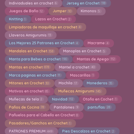
Indiviaduales en crochet
Jersey en Crochet
6
118
Juegos de Baño
Jumper
Kimonos
12
10
5
Knitting
Lazos en Crochet
1
2
Limpiadoras de maquillaje en crochet
4
Llaveros Amigurumis
13
Los Mejores 25 Patrones en Crochet
Macrame
4
4
Mandalas en Crochet
Manoplas en Crochet
158
5
Manta para Bebes a crochet
Mantas de Apego
190
112
Mantas en crochet
Mantel a crochet
878
40
Marca paginas en crochet
Mascarillas
11
1
Mitones en Crochet
Mochila
Monederos
30
17
35
Motivos en crochet
Muñecas Amigurumi
85
145
Muñecas de tela
Navidad
Otoño en Cochet
2
112
1
Paños de Cocina
Pantalones
pantuflas
78
9
28
Pañuelos para el Cabello en Crochet
8
Pasadores/Ganchos en Crochet
1
PATRONES PREMIUM
Pies Descalzos en Crochet
449
2