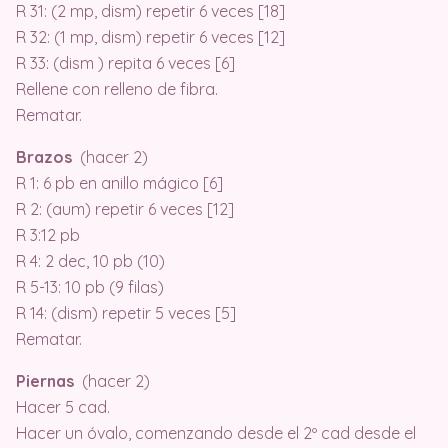
R 31: (2 mp, dism) repetir 6 veces [18]
R 32: (1 mp, dism) repetir 6 veces [12]
R 33: (dism ) repita 6 veces [6]
Rellene con relleno de fibra.
Rematar.
Brazos
(hacer 2)
R 1: 6 pb en anillo mágico [6]
R 2: (aum) repetir 6 veces [12]
R 3:12 pb
R 4: 2 dec, 10 pb (10)
R 5-13: 10 pb (9 filas)
R 14: (dism) repetir 5 veces [5]
Rematar.
Piernas
(hacer 2)
Hacer 5 cad.
Hacer un óvalo, comenzando desde el 2º cad desde el