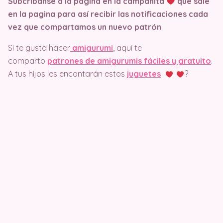
Subcribanse a la pagina en la campanita
que sale
en la pagina
para así recibir las notificaciones cada
vez que compartamos un nuevo patrón
Si te gusta hacer
amigurumi
, aquí te
comparto
patrones de amigurumis fáciles y gratuito
.
A tus hijos les encantarán estos
juguetes
?