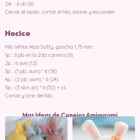
26r .: 6 ub (6)
Cerrar el tejido, cortar el hilo, estirar y esconder.
Hocico
Hilo White Alize Softy, gancho 1,75 mm.
1p .: 6 pb en la 2da carrera (6)
2p .: 6 ave (12)
3p .: (1 pb, aum) * 6 (18)
4p .: (2 pb, aum) * 6 (24)
5p. : (3 sbn, pr) * 6 (30) + ss
Cortar y tirar del hilo.
Mas Ideas de Conejos Amigurumi