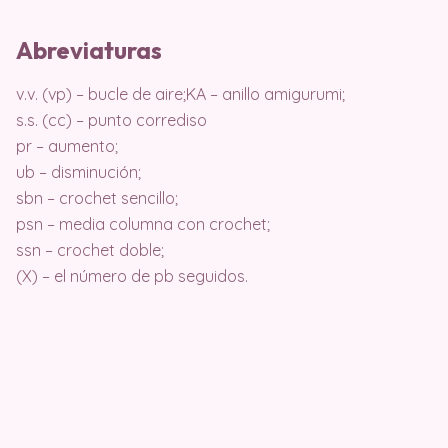
Abreviaturas
v.v. (vp) – bucle de aire;KA – anillo amigurumi;
s.s. (cc) – punto corrediso
pr – aumento;
ub – disminución;
sbn – crochet sencillo;
psn – media columna con crochet;
ssn – crochet doble;
(X) – el número de pb seguidos.