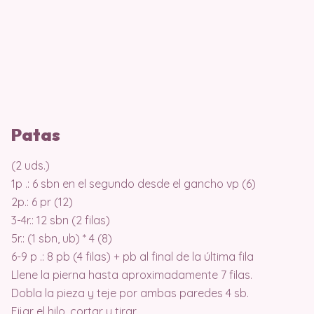
Patas
(2 uds.)
1p .: 6 sbn en el segundo desde el gancho vp (6)
2p.: 6 pr (12)
3-4r.: 12 sbn (2 filas)
5r.: (1 sbn, ub) * 4 (8)
6-9 p .: 8 pb (4 filas) + pb al final de la última fila
Llene la pierna hasta aproximadamente 7 filas.
Dobla la pieza y teje por ambas paredes 4 sb.
Fijar el hilo, cortar y tirar.