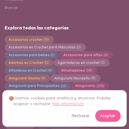
Buscar
Explora todas las categorías
Accesorios crochet
319
Accesorios en Crochet para Mascotas
57
Accesorios para bebes
Accesorios para niñas
61
60
Adornos en Crochet
Agarraderas en crochet
20
21
Alfombras en Crochet
Almohadones
99
248
Amigurumi Gnomo
Amigurumi Navideño
20
80
Amigurumi para Principiantes
Amigurumis
541
2493
Aplicaciones en crochet
Bandoleras en crochet
60
5
Usamos cookies para analítica y anuncios. Puedes
Bermudas
Bikinis en Crochet
3
27
aceptar o rechazar.
Más información
Bisuteria y Joyeria en Crochet
Blusas crochet
89
111
Rechazar
Aceptar
Boinas en Crochet
Boleros
Bolsa en Crochet
12
14
845
Bordados
Bufanda a crochet
12
32