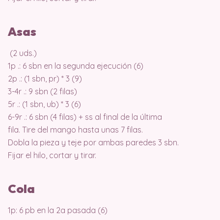
Asas
(2 uds.)
1p .: 6 sbn en la segunda ejecución (6)
2p .: (1 sbn, pr) * 3 (9)
3-4r .: 9 sbn (2 filas)
5r .: (1 sbn, ub) * 3 (6)
6-9r .: 6 sbn (4 filas) + ss al final de la última
fila. Tire del mango hasta unas 7 filas.
Dobla la pieza y teje por ambas paredes 3 sbn.
Fijar el hilo, cortar y tirar.
Cola
1p: 6 pb en la 2a pasada (6)