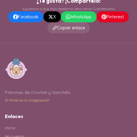
¿Te gusta? ¡Compártelo!
Ayúdanos a que más tejedoras descubran Crochetísimo
Facebook
X
WhatsApp
Pinterest
Copiar enlace
Patrones de Crochet y Ganchillo
El límite es tu imaginación
Enlaces
Inicio
Mi cuenta