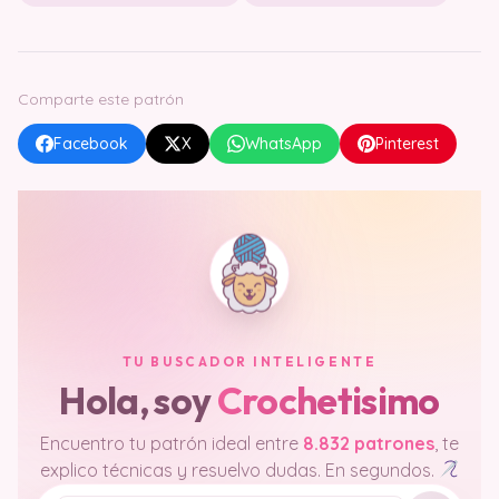
Comparte este patrón
Facebook
X
WhatsApp
Pinterest
TU BUSCADOR INTELIGENTE
Hola, soy
Crochetisimo
Encuentro tu patrón ideal entre
8.832 patrones
, te
explico técnicas y resuelvo dudas. En segundos.