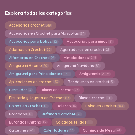
Explora todas las categorías
Accesorios crochet
319
Accesorios en Crochet para Mascotas
57
Accesorios para bebes
Accesorios para niñas
62
61
Adornos en Crochet
Agarraderas en crochet
20
21
Alfombras en Crochet
Almohadones
99
248
Amigurumi Gnomo
Amigurumi Navideño
20
80
Amigurumi para Principiantes
Amigurumis
542
2494
Aplicaciones en crochet
Bandoleras en crochet
60
5
Bermudas
Bikinis en Crochet
3
27
Bisuteria y Joyeria en Crochet
Blusas crochet
89
111
Boinas en Crochet
Boleros
Bolsa en Crochet
12
14
844
Bordados
Bufanda a crochet
12
32
Bufandas Knitting
Calcados tejidos
15
19
Calcetines
Calentadores
Caminos de Mesa
46
16
41