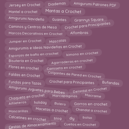
Amigurumi Patrones PDF
Diademas
Jersey en Crochet
Mantel a crochet
Mantas a Crochet
Grannys Square
Amigurumi Navideño
Guantes
Crochet para Principiantes
Caminos y Centros de Mesa
Marcos Decorativos en Crochet
Alfombras
Mascotas
Jumper en Crochet
Amigurumis e Ideas Navideñas en Crochet
Esponjas de baño en crochet
kimono en crochet
Agarraderas en crochet
Bisutería en Crochet
Camiseta en crochet
Flores en crochet
Colgantes de Pared en Crochet
Faldas en Crochet
Crochet para Principantes
Bufandas
Fundas para Tazas
Amigurumi Juguetes para Bebes
Delantal en Crochet
Chaqueta en crochet
Macrame
Marcapaginas
Bolero
Gorros en crochet
Alfileteros
holiday
Chandal a crochet
Macetas a crochet
Mascarillas
Calcetines en crochet
diy
blog
bolso
Cestas de Almacenamiento
Cuellos en Crochet