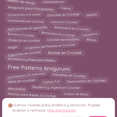
Mantas de Apego
Calentadores
Amigurumi para Principiantes
Capas
MANTA
Corazones a Crochet
Estuches en Crochet
Individuales en crochet
Lazos en Crochet
Bandolera en Crochet
Aplicaciones en ganchillo
Cazadora
Boinas a Crochet
Bermudas en crochet
Chalecos en crochet
Bikinis
Crochet Navidadeño
Colgantes de Plantas en Crochet
Hogar
Capuchas en crochet
Bolsas en Crochet
Accesorios y Ropa para Bebes
Free Patterns Amigurumi
Mandalas en Crochet
Los Mejores 25 Patrones
Ideas en crochet
Decoración en Crochet
Cojines Puf
Almohadas
Bisuteria y Joyeria en Crochet
Mantas para Bebes a Crochet
Juegos de Baño
Usamos cookies para analítica y anuncios. Puedes
aceptar o rechazar.
Más información