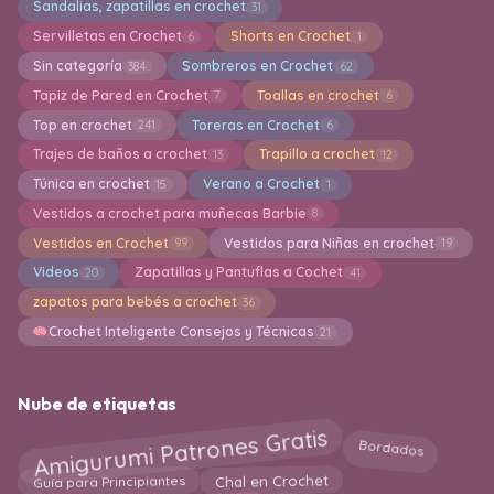
Sandalias, zapatillas en crochet
31
Servilletas en Crochet
Shorts en Crochet
6
1
Sin categoría
Sombreros en Crochet
384
62
Tapiz de Pared en Crochet
Toallas en crochet
7
6
Top en crochet
Toreras en Crochet
241
6
Trajes de baños a crochet
Trapillo a crochet
13
12
Túnica en crochet
Verano a Crochet
15
1
Vestidos a crochet para muñecas Barbie
8
Vestidos en Crochet
Vestidos para Niñas en crochet
99
19
Videos
Zapatillas y Pantuflas a Cochet
20
41
zapatos para bebés a crochet
36
Crochet Inteligente Consejos y Técnicas
21
Nube de etiquetas
Amigurumi Patrones Gratis
Bordados
Chal en Crochet
Guía para Principiantes