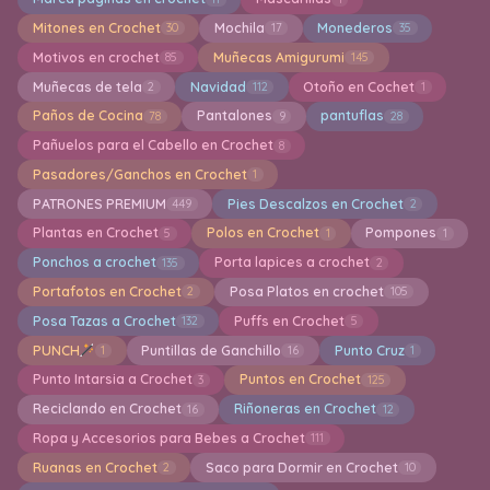
Mitones en Crochet
Mochila
Monederos
30
17
35
Motivos en crochet
Muñecas Amigurumi
85
145
Muñecas de tela
Navidad
Otoño en Cochet
2
112
1
Paños de Cocina
Pantalones
pantuflas
78
9
28
Pañuelos para el Cabello en Crochet
8
Pasadores/Ganchos en Crochet
1
PATRONES PREMIUM
Pies Descalzos en Crochet
449
2
Plantas en Crochet
Polos en Crochet
Pompones
5
1
1
Ponchos a crochet
Porta lapices a crochet
135
2
Portafotos en Crochet
Posa Platos en crochet
2
105
Posa Tazas a Crochet
Puffs en Crochet
132
5
PUNCH
Puntillas de Ganchillo
Punto Cruz
1
16
1
Punto Intarsia a Crochet
Puntos en Crochet
3
125
Reciclando en Crochet
Riñoneras en Crochet
16
12
Ropa y Accesorios para Bebes a Crochet
111
Ruanas en Crochet
Saco para Dormir en Crochet
2
10