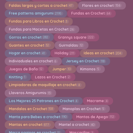
Faldas largas y cortas a crochet
Flores en crochet
47
156
Free patterns amigurumi
Fundas en Crochet
2195
64
Fundas para Libros en Crochet
3
Fundas para Macetas en Crochet
26
Gorros en crochet
Grannys square
282
222
Guantes en crochet
Guirnaldas
32
12
Hogar en crochet
Holiday
Ideas en crochet
41
211
204
Indiviaduales en crochet
Jersey en Crochet
6
118
Juegos de Baño
Jumper
Kimonos
12
10
5
Knitting
Lazos en Crochet
1
2
Limpiadoras de maquillaje en crochet
4
Llaveros Amigurumis
13
Los Mejores 25 Patrones en Crochet
Macrame
4
4
Mandalas en Crochet
Manoplas en Crochet
158
5
Manta para Bebes a crochet
Mantas de Apego
190
112
Mantas en crochet
Mantel a crochet
877
40
Marca paginas en crochet
Mascarillas
11
1