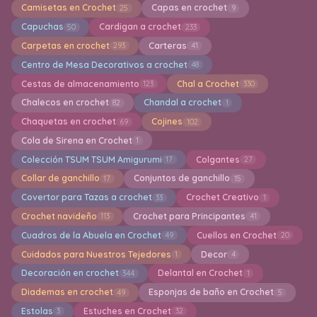
Camisetas en Crochet
Capas en crochet
25
9
Capuchas
Cardigan a crochet
50
233
Carpetas en crochet
Carteras
293
41
Centro de Mesa Decorativos a crochet
48
Cestas de almacenamiento
Chal a Crochet
123
330
Chalecos en crochet
Chandal a crochet
82
1
Chaquetas en crochet
Cojines
69
102
Cola de Sirena en Crochet
1
Colección TSUM TSUM Amigurumi
Colgantes
17
27
Collar de ganchillo
Conjuntos de ganchillo
17
15
Covertor para Tazas a crochet
Crochet Creativo
33
1
Crochet navideño
Crochet para Principantes
113
41
Cuadros de la Abuela en Crochet
Cuellos en Crochet
49
20
Cuidados para Nuestros Tejedores
Decor
1
4
Decoración en crochet
Delantal en Crochet
344
1
Diademas en crochet
Esponjas de baño en Crochet
49
5
Estolas
Estuches en Crochet
3
32