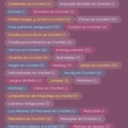
Diademas en crochet
Esponjas de baño en Crochet
49
5
Estolas
Estuches en Crochet
3
32
Faldas largas y cortas a crochet
Flores en crochet
47
156
Free patterns amigurumi
Fundas en Crochet
2195
64
Fundas para Libros en Crochet
3
Fundas para Macetas en Crochet
26
Gorros en crochet
Grannys square
282
222
Guantes en crochet
Guirnaldas
32
12
Hogar en crochet
Holiday
Ideas en crochet
41
211
204
Indiviaduales en crochet
Jersey en Crochet
6
118
Juegos de Baño
Jumper
Kimonos
12
10
5
Knitting
Lazos en Crochet
1
2
Limpiadoras de maquillaje en crochet
4
Llaveros Amigurumis
13
Los Mejores 25 Patrones en Crochet
Macrame
4
4
Mandalas en Crochet
Manoplas en Crochet
158
5
Manta para Bebes a crochet
Mantas de Apego
190
112