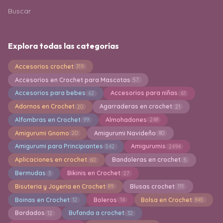
Buscar
Explora todas las categorías
Accesorios crochet
319
Accesorios en Crochet para Mascotas
57
Accesorios para bebes
Accesorios para niñas
62
61
Adornos en Crochet
Agarraderas en crochet
20
21
Alfombras en Crochet
Almohadones
99
248
Amigurumi Gnomo
Amigurumi Navideño
20
80
Amigurumi para Principiantes
Amigurumis
542
2494
Aplicaciones en crochet
Bandoleras en crochet
60
5
Bermudas
Bikinis en Crochet
3
27
Bisuteria y Joyeria en Crochet
Blusas crochet
89
111
Boinas en Crochet
Boleros
Bolsa en Crochet
12
14
845
Bordados
Bufanda a crochet
12
32