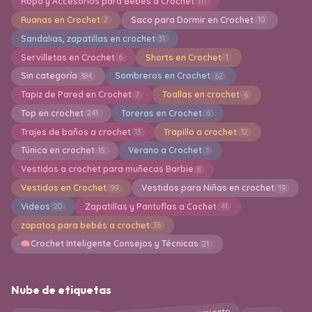
Ropa y Accesorios para Bebes a Crochet
111
Ruanas en Crochet
Saco para Dormir en Crochet
2
10
Sandalias, zapatillas en crochet
31
Servilletas en Crochet
Shorts en Crochet
6
1
Sin categoría
Sombreros en Crochet
384
62
Tapiz de Pared en Crochet
Toallas en crochet
7
6
Top en crochet
Toreras en Crochet
241
6
Trajes de baños a crochet
Trapillo a crochet
13
12
Túnica en crochet
Verano a Crochet
15
1
Vestidos a crochet para muñecas Barbie
8
Vestidos en Crochet
Vestidos para Niñas en crochet
99
19
Videos
Zapatillas y Pantuflas a Cochet
20
41
zapatos para bebés a crochet
36
Crochet Inteligente Consejos y Técnicas
21
Nube de etiquetas