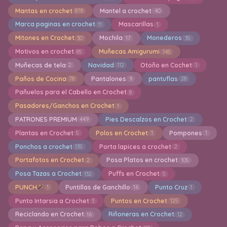
Mantas en crochet
Mantel a crochet
878
40
Marca paginas en crochet
Mascarillas
11
1
Mitones en Crochet
Mochila
Monederos
30
17
35
Motivos en crochet
Muñecas Amigurumi
85
145
Muñecas de tela
Navidad
Otoño en Cochet
2
112
1
Paños de Cocina
Pantalones
pantuflas
78
9
28
Pañuelos para el Cabello en Crochet
8
Pasadores/Ganchos en Crochet
1
PATRONES PREMIUM
Pies Descalzos en Crochet
449
2
Plantas en Crochet
Polos en Crochet
Pompones
5
1
1
Ponchos a crochet
Porta lapices a crochet
135
2
Portafotos en Crochet
Posa Platos en crochet
2
105
Posa Tazas a Crochet
Puffs en Crochet
132
5
PUNCH
Puntillas de Ganchillo
Punto Cruz
1
16
1
Punto Intarsia a Crochet
Puntos en Crochet
3
125
Reciclando en Crochet
Riñoneras en Crochet
16
12