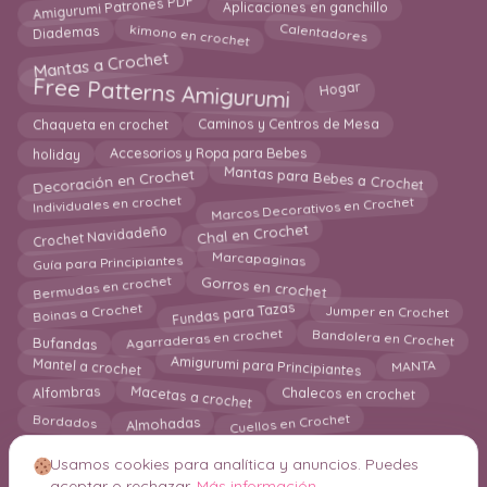
Amigurumi Patrones PDF
Aplicaciones en ganchillo
kimono en crochet
Calentadores
Diademas
Mantas a Crochet
Free Patterns Amigurumi
Hogar
Chaqueta en crochet
Caminos y Centros de Mesa
Accesorios y Ropa para Bebes
holiday
Decoración en Crochet
Mantas para Bebes a Crochet
Marcos Decorativos en Crochet
Individuales en crochet
Chal en Crochet
Crochet Navidadeño
Guía para Principiantes
Marcapaginas
Gorros en crochet
Bermudas en crochet
Fundas para Tazas
Boinas a Crochet
Jumper en Crochet
Agarraderas en crochet
Bandolera en Crochet
Bufandas
Mantel a crochet
Amigurumi para Principiantes
MANTA
Macetas a crochet
Chalecos en crochet
Alfombras
Cuellos en Crochet
Bordados
Almohadas
Usamos cookies para analítica y anuncios. Puedes
aceptar o rechazar.
Más información