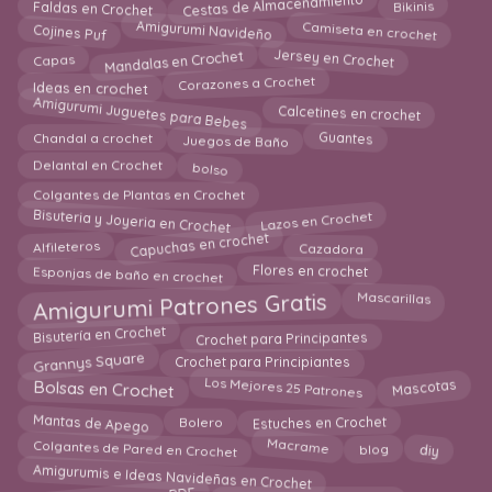
Cestas de Almacenamiento
Faldas en Crochet
Bikinis
Amigurumi Navideño
Camiseta en crochet
Cojines Puf
Mandalas en Crochet
Jersey en Crochet
Capas
Ideas en crochet
Corazones a Crochet
Amigurumi Juguetes para Bebes
Calcetines en crochet
Juegos de Baño
Chandal a crochet
Guantes
bolso
Delantal en Crochet
Colgantes de Plantas en Crochet
Bisuteria y Joyeria en Crochet
Lazos en Crochet
Capuchas en crochet
Cazadora
Alfileteros
Esponjas de baño en crochet
Flores en crochet
Amigurumi Patrones Gratis
Mascarillas
Bisutería en Crochet
Crochet para Principantes
Grannys Square
Crochet para Principiantes
Los Mejores 25 Patrones
Mascotas
Bolsas en Crochet
Mantas de Apego
Bolero
Estuches en Crochet
Colgantes de Pared en Crochet
diy
Macrame
blog
Amigurumis e Ideas Navideñas en Crochet