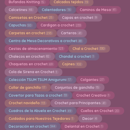
Bufandas Knitting
Calcados tejidos
15
19
Calcetines
Calentadores
Caminos de Mesa
46
16
41
Camisetas en Crochet
Capas en crochet
25
9
Capuchas
Cardigan a crochet
50
233
Carpetas en crochet
Carteras
293
41
Centro de Mesa Decorativos a crochet
48
Cestas de almacenamiento
Chal a Crochet
123
330
Chalecos en crochet
Chandal a crochet
82
1
Chaquetas en crochet
Cojines
69
102
Cola de Sirena en Crochet
1
Colección TSUM TSUM Amigurumi
Colgantes
17
27
Collar de ganchillo
Conjuntos de ganchillo
17
15
Covertor para Tazas a crochet
Crochet Creativo
33
1
Crochet navideño
Crochet para Principantes
113
41
Cuadros de la Abuela en Crochet
Cuellos en Crochet
49
20
Cuidados para Nuestros Tejedores
Decor
1
4
Decoración en crochet
Delantal en Crochet
344
1