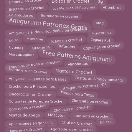
diy
Bolsas en Crochet
Bisutería en Crochet
Los Mejores 25 Patrones
Alfombras
Bermudas en crochet
Calentadores
Amigurumi Patrones Gratis
blog
Amigurumis e Ideas Navideñas en Crochet
Mascarillas
Ideas en crochet
Macrame
Cojines Puf
bolso
Capuchas en crochet
Alfileteros
Guantes
Bufandas
Free Patterns Amigurumi
Marcapaginas
Esponjas de baño en crochet
Almohadas
Mantas a Crochet
Bandolera en Crochet
Cestas de Almacenamiento
Amigurumi Juguetes para Bebes
Amigurumi Patrones PDF
Crochet para Principantes
Fundas para Tazas
Decoración en Crochet
Chaqueta en crochet
Colgantes de Pared en Crochet
Chalecos en crochet
Corazones a Crochet
Mascotas
Camiseta en crochet
Mantas de Apego
Chal en Crochet
Aplicaciones en ganchillo
Bolero
Agarraderas en crochet
Jumper en Crochet