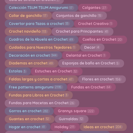
Colección TSUM TSUM Amigurumi
Colgantes
17
27
Collar de ganchillo
Conjuntos de ganchillo
17
15
Covertor para Tazas a crochet
Crochet Creativo
33
1
Crochet navideño
Crochet para Principantes
113
41
Cuadros de la Abuela en Crochet
Cuellos en Crochet
49
20
Cuidados para Nuestros Tejedores
Decor
1
4
Decoración en crochet
Delantal en Crochet
344
1
Diademas en crochet
Esponjas de baño en Crochet
49
5
Estolas
Estuches en Crochet
3
32
Faldas largas y cortas a crochet
Flores en crochet
47
156
Free patterns amigurumi
Fundas en Crochet
2195
64
Fundas para Libros en Crochet
3
Fundas para Macetas en Crochet
26
Gorros en crochet
Grannys square
282
222
Guantes en crochet
Guirnaldas
32
12
Hogar en crochet
Holiday
Ideas en crochet
41
211
204