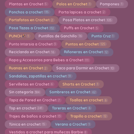
Plantas en Crochet
Polos en Crochet
Pompones
5
1
1
Ponchos a crochet
Porta lapices a crochet
135
2
Portafotos en Crochet
Posa Platos en crochet
2
105
Posa Tazas a Crochet
Puffs en Crochet
132
5
PUNCH
Puntillas de Ganchillo
Punto Cruz
1
16
1
Punto Intarsia a Crochet
Puntos en Crochet
3
125
Reciclando en Crochet
Riñoneras en Crochet
16
12
Ropa y Accesorios para Bebes a Crochet
111
Ruanas en Crochet
Saco para Dormir en Crochet
2
10
Sandalias, zapatillas en crochet
31
Servilletas en Crochet
Shorts en Crochet
6
1
Sin categoría
Sombreros en Crochet
384
62
Tapiz de Pared en Crochet
Toallas en crochet
7
6
Top en crochet
Toreras en Crochet
241
6
Trajes de baños a crochet
Trapillo a crochet
13
12
Túnica en crochet
Verano a Crochet
15
1
Vestidos a crochet para muñecas Barbie
8