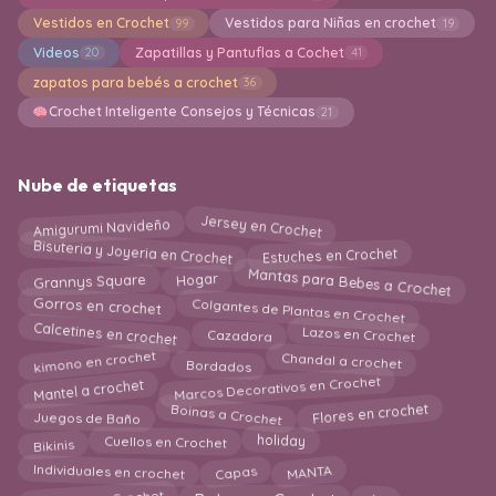
Vestidos en Crochet
Vestidos para Niñas en crochet
99
19
Videos
Zapatillas y Pantuflas a Cochet
20
41
zapatos para bebés a crochet
36
Crochet Inteligente Consejos y Técnicas
21
Nube de etiquetas
Amigurumi Navideño
Jersey en Crochet
Bisuteria y Joyeria en Crochet
Estuches en Crochet
Mantas para Bebes a Crochet
Grannys Square
Hogar
Colgantes de Plantas en Crochet
Gorros en crochet
Calcetines en crochet
Lazos en Crochet
Cazadora
Chandal a crochet
kimono en crochet
Bordados
Mantel a crochet
Marcos Decorativos en Crochet
Boinas a Crochet
Flores en crochet
Juegos de Baño
Bikinis
holiday
Cuellos en Crochet
Capas
MANTA
Individuales en crochet
Delantal en Crochet