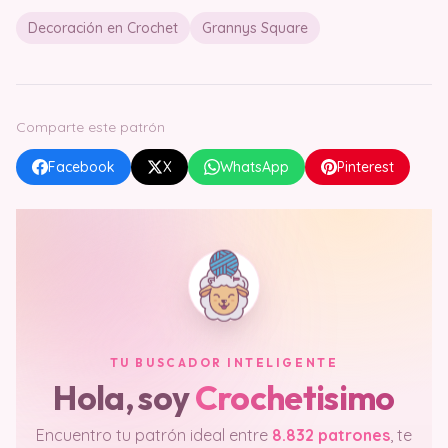
Decoración en Crochet
Grannys Square
Comparte este patrón
Facebook
X
WhatsApp
Pinterest
TU BUSCADOR INTELIGENTE
Hola, soy
Crochetisimo
Encuentro tu patrón ideal entre
8.832 patrones
, te