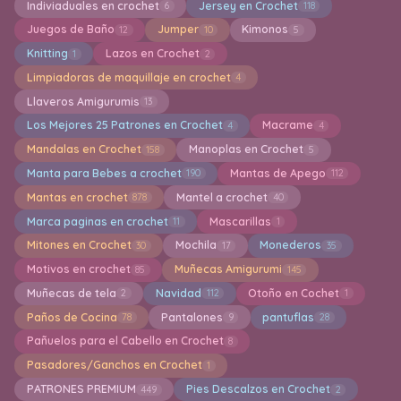
Indiviaduales en crochet
Jersey en Crochet
6
118
Juegos de Baño
Jumper
Kimonos
12
10
5
Knitting
Lazos en Crochet
1
2
Limpiadoras de maquillaje en crochet
4
Llaveros Amigurumis
13
Los Mejores 25 Patrones en Crochet
Macrame
4
4
Mandalas en Crochet
Manoplas en Crochet
158
5
Manta para Bebes a crochet
Mantas de Apego
190
112
Mantas en crochet
Mantel a crochet
878
40
Marca paginas en crochet
Mascarillas
11
1
Mitones en Crochet
Mochila
Monederos
30
17
35
Motivos en crochet
Muñecas Amigurumi
85
145
Muñecas de tela
Navidad
Otoño en Cochet
2
112
1
Paños de Cocina
Pantalones
pantuflas
78
9
28
Pañuelos para el Cabello en Crochet
8
Pasadores/Ganchos en Crochet
1
PATRONES PREMIUM
Pies Descalzos en Crochet
449
2