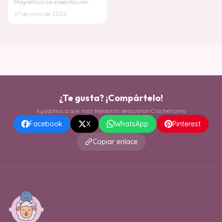
Magnéticos La espectacular
Bolsa Malibú en Crochet es el
27 de junio de 2026
accesorio definitivo
¿Te gusta? ¡Compártelo!
Ayúdanos a que más tejedoras descubran Crochetísimo
Facebook
X
WhatsApp
Pinterest
Copiar enlace