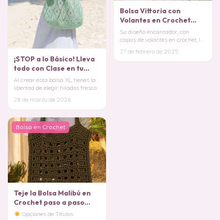
Bolsa Vittoria con
Volantes en Crochet
PATRON GRATIS
Su diseño encantador, con
capas de volantes en crochet, le
da un toque de dinamismo y
27 de febrero de 2025
sofisticación,
¡STOP a lo Básico! Lleva
todo con Clase en tu
Bolsa Diamante XXL en
Al crear esta bolsa XL, tienes la
Crochet PATRON
libertad de elegir hilados frescos
como el algodón mercerizado o l
28 de marzo de 2026
Bolsa en Crochet
Teje la Bolsa Malibú en
Crochet paso a paso
(Patrón Gratis)
Opciones de Títulos