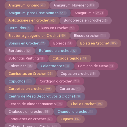
Amigurumi Gnomo
Amigurumi Navideño
20
80
Amigurumi para Principiantes
Amigurumis
542
2494
Aplicaciones en crochet
Bandoleras en crochet
60
5
Bermudas
Bikinis en Crochet
3
27
Bisuteria y Joyeria en Crochet
Blusas crochet
89
111
Boinas en Crochet
Boleros
Bolsa en Crochet
12
14
845
Bordados
Bufanda a crochet
12
32
Bufandas Knitting
Calcados tejidos
15
19
Calcetines
Calentadores
Caminos de Mesa
46
16
41
Camisetas en Crochet
Capas en crochet
25
9
Capuchas
Cardigan a crochet
50
233
Carpetas en crochet
Carteras
293
41
Centro de Mesa Decorativos a crochet
48
Cestas de almacenamiento
Chal a Crochet
123
330
Chalecos en crochet
Chandal a crochet
82
1
Chaquetas en crochet
Cojines
69
102
Cola de Sirena en Crochet
1