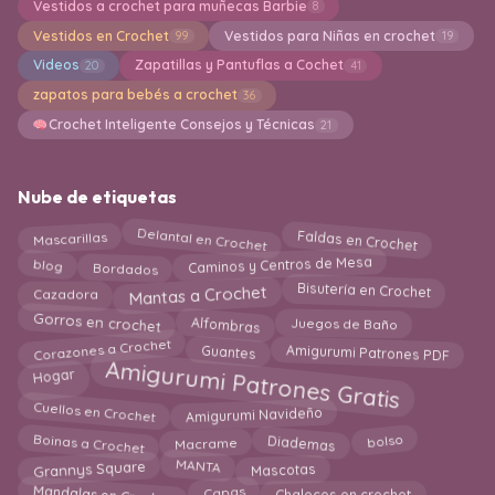
Vestidos a crochet para muñecas Barbie
8
Vestidos en Crochet
Vestidos para Niñas en crochet
99
19
Videos
Zapatillas y Pantuflas a Cochet
20
41
zapatos para bebés a crochet
36
Crochet Inteligente Consejos y Técnicas
21
Nube de etiquetas
Mascarillas
Delantal en Crochet
Faldas en Crochet
Caminos y Centros de Mesa
Bordados
blog
Mantas a Crochet
Bisutería en Crochet
Cazadora
Gorros en crochet
Alfombras
Juegos de Baño
Corazones a Crochet
Guantes
Amigurumi Patrones PDF
Amigurumi Patrones Gratis
Hogar
Cuellos en Crochet
Amigurumi Navideño
Boinas a Crochet
bolso
Diademas
Macrame
Mascotas
Grannys Square
MANTA
Chalecos en crochet
Capas