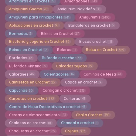
Alfombras en Crochet
Almohadones
99
248
Amigurumi Gnomo
Amigurumi Navideño
20
80
Amigurumi para Principiantes
Amigurumis
541
2493
Aplicaciones en crochet
Bandoleras en crochet
60
5
Bermudas
Bikinis en Crochet
3
27
Bisuteria y Joyeria en Crochet
Blusas crochet
89
111
Boinas en Crochet
Boleros
Bolsa en Crochet
12
14
845
Bordados
Bufanda a crochet
12
32
Bufandas Knitting
Calcados tejidos
15
19
Calcetines
Calentadores
Caminos de Mesa
46
16
41
Camisetas en Crochet
Capas en crochet
25
9
Capuchas
Cardigan a crochet
50
233
Carpetas en crochet
Carteras
293
41
Centro de Mesa Decorativos a crochet
48
Cestas de almacenamiento
Chal a Crochet
123
330
Chalecos en crochet
Chandal a crochet
81
1
Chaquetas en crochet
Cojines
69
102