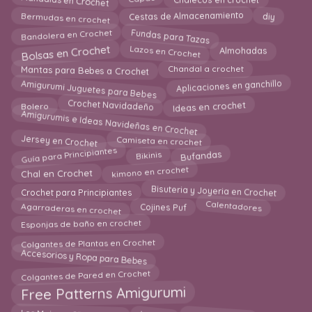
Mandalas en Crochet
diy
Bermudas en crochet
Cestas de Almacenamiento
Bandolera en Crochet
Fundas para Tazas
Bolsas en Crochet
Almohadas
Lazos en Crochet
Mantas para Bebes a Crochet
Chandal a crochet
Amigurumi Juguetes para Bebes
Aplicaciones en ganchillo
Crochet Navidadeño
Ideas en crochet
Bolero
Amigurumis e Ideas Navideñas en Crochet
Jersey en Crochet
Camiseta en crochet
Guía para Principiantes
Bikinis
Bufandas
kimono en crochet
Chal en Crochet
Bisuteria y Joyeria en Crochet
Crochet para Principiantes
Calentadores
Cojines Puf
Agarraderas en crochet
Esponjas de baño en crochet
Colgantes de Plantas en Crochet
Accesorios y Ropa para Bebes
Colgantes de Pared en Crochet
Free Patterns Amigurumi