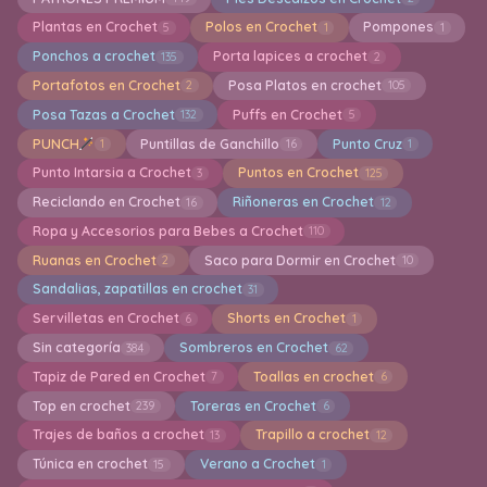
Plantas en Crochet
Polos en Crochet
Pompones
5
1
1
Ponchos a crochet
Porta lapices a crochet
135
2
Portafotos en Crochet
Posa Platos en crochet
2
105
Posa Tazas a Crochet
Puffs en Crochet
132
5
PUNCH
Puntillas de Ganchillo
Punto Cruz
1
16
1
Punto Intarsia a Crochet
Puntos en Crochet
3
125
Reciclando en Crochet
Riñoneras en Crochet
16
12
Ropa y Accesorios para Bebes a Crochet
110
Ruanas en Crochet
Saco para Dormir en Crochet
2
10
Sandalias, zapatillas en crochet
31
Servilletas en Crochet
Shorts en Crochet
6
1
Sin categoría
Sombreros en Crochet
384
62
Tapiz de Pared en Crochet
Toallas en crochet
7
6
Top en crochet
Toreras en Crochet
239
6
Trajes de baños a crochet
Trapillo a crochet
13
12
Túnica en crochet
Verano a Crochet
15
1