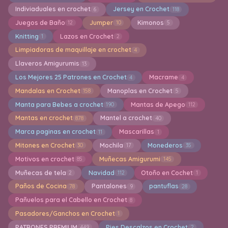
Indiviaduales en crochet
Jersey en Crochet
6
118
Juegos de Baño
Jumper
Kimonos
12
10
5
Knitting
Lazos en Crochet
1
2
Limpiadoras de maquillaje en crochet
4
Llaveros Amigurumis
13
Los Mejores 25 Patrones en Crochet
Macrame
4
4
Mandalas en Crochet
Manoplas en Crochet
158
5
Manta para Bebes a crochet
Mantas de Apego
190
112
Mantas en crochet
Mantel a crochet
878
40
Marca paginas en crochet
Mascarillas
11
1
Mitones en Crochet
Mochila
Monederos
30
17
35
Motivos en crochet
Muñecas Amigurumi
85
145
Muñecas de tela
Navidad
Otoño en Cochet
2
112
1
Paños de Cocina
Pantalones
pantuflas
78
9
28
Pañuelos para el Cabello en Crochet
8
Pasadores/Ganchos en Crochet
1
PATRONES PREMIUM
Pies Descalzos en Crochet
449
2