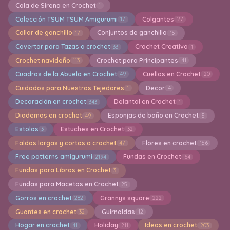
Cola de Sirena en Crochet
1
Colección TSUM TSUM Amigurumi
Colgantes
17
27
Collar de ganchillo
Conjuntos de ganchillo
17
15
Covertor para Tazas a crochet
Crochet Creativo
33
1
Crochet navideño
Crochet para Principantes
113
41
Cuadros de la Abuela en Crochet
Cuellos en Crochet
49
20
Cuidados para Nuestros Tejedores
Decor
1
4
Decoración en crochet
Delantal en Crochet
343
1
Diademas en crochet
Esponjas de baño en Crochet
49
5
Estolas
Estuches en Crochet
3
32
Faldas largas y cortas a crochet
Flores en crochet
47
156
Free patterns amigurumi
Fundas en Crochet
2194
64
Fundas para Libros en Crochet
3
Fundas para Macetas en Crochet
25
Gorros en crochet
Grannys square
282
222
Guantes en crochet
Guirnaldas
32
12
Hogar en crochet
Holiday
Ideas en crochet
41
211
203