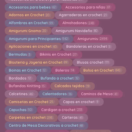
Accesorios para bebes
Accesorios para niñas
62
61
Adornos en Crochet
Agarraderas en crochet
20
21
Alfombras en Crochet
Almohadones
99
248
Amigurumi Gnomo
Amigurumi Navideño
20
80
Amigurumi para Principiantes
Amigurumis
542
2494
Aplicaciones en crochet
Bandoleras en crochet
60
5
Bermudas
Bikinis en Crochet
3
27
Bisuteria y Joyeria en Crochet
Blusas crochet
89
111
Boinas en Crochet
Boleros
Bolsa en Crochet
12
14
845
Bordados
Bufanda a crochet
12
32
Bufandas Knitting
Calcados tejidos
15
19
Calcetines
Calentadores
Caminos de Mesa
46
16
41
Camisetas en Crochet
Capas en crochet
25
9
Capuchas
Cardigan a crochet
50
233
Carpetas en crochet
Carteras
293
41
Centro de Mesa Decorativos a crochet
48