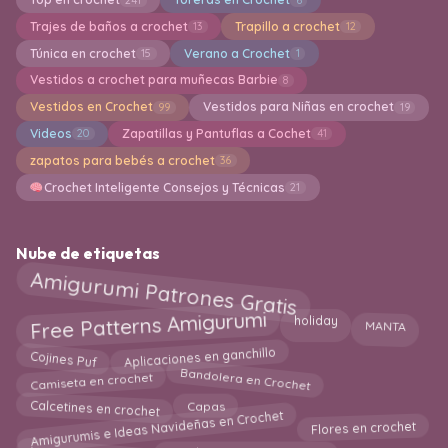
Trajes de baños a crochet
Trapillo a crochet
13
12
Túnica en crochet
Verano a Crochet
15
1
Vestidos a crochet para muñecas Barbie
8
Vestidos en Crochet
Vestidos para Niñas en crochet
99
19
Videos
Zapatillas y Pantuflas a Cochet
20
41
zapatos para bebés a crochet
36
Crochet Inteligente Consejos y Técnicas
21
Nube de etiquetas
Amigurumi Patrones Gratis
Free Patterns Amigurumi
MANTA
holiday
Cojines Puf
Aplicaciones en ganchillo
Bandolera en Crochet
Camiseta en crochet
Calcetines en crochet
Capas
Amigurumis e Ideas Navideñas en Crochet
Flores en crochet