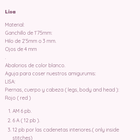
Lisa
Material:
Ganchillo de 1’75mm:
Hilo de 2’5mm o 3 mm.
Ojos de 4 mm
.
Abalorios de color blanco.
Aguja para coser nuestros amigurumis:
LISA:
Piernas, cuerpo y cabeza ( legs, body and head ):
Rojo ( red )
AM 6 pb.
6 A ( 12 pb ).
12 pb por las cadenetas interiores.( only inside
stitches)