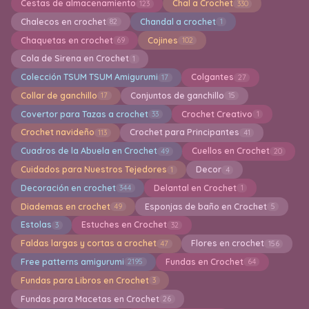
Cestas de almacenamiento
Chal a Crochet
123
330
Chalecos en crochet
Chandal a crochet
82
1
Chaquetas en crochet
Cojines
69
102
Cola de Sirena en Crochet
1
Colección TSUM TSUM Amigurumi
Colgantes
17
27
Collar de ganchillo
Conjuntos de ganchillo
17
15
Covertor para Tazas a crochet
Crochet Creativo
33
1
Crochet navideño
Crochet para Principantes
113
41
Cuadros de la Abuela en Crochet
Cuellos en Crochet
49
20
Cuidados para Nuestros Tejedores
Decor
1
4
Decoración en crochet
Delantal en Crochet
344
1
Diademas en crochet
Esponjas de baño en Crochet
49
5
Estolas
Estuches en Crochet
3
32
Faldas largas y cortas a crochet
Flores en crochet
47
156
Free patterns amigurumi
Fundas en Crochet
2195
64
Fundas para Libros en Crochet
3
Fundas para Macetas en Crochet
26