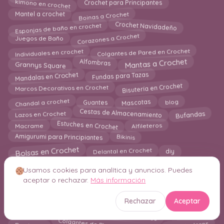
kimono en crochet
Crochet para Principantes
Boinas a Crochet
Mantel a crochet
Esponjas de baño en crochet
Crochet Navidadeño
Corazones a Crochet
Juegos de Baño
Individuales en crochet
Colgantes de Pared en Crochet
Grannys Square
Mantas a Crochet
Alfombras
Mandalas en Crochet
Fundas para Tazas
Bisutería en Crochet
Marcos Decorativos en Crochet
Guantes
Chandal a crochet
Mascotas
blog
Cestas de Almacenamiento
Bufandas
Lazos en Crochet
Estuches en Crochet
Alfileteros
Macrame
Amigurumi para Principiantes
Bikinis
Bolsas en Crochet
Delantal en Crochet
diy
Macetas a crochet
Agarraderas en crochet
Cazadora
Usamos cookies para analítica y anuncios. Puedes
Crochet para Principiantes
Chal en Crochet
Almohadas
aceptar o rechazar.
Más información
Guía para Principiantes
Bermudas en crochet
Mantas para Bebes a Crochet
Decoración en Crochet
Rechazar
Aceptar
Amigurumi Juguetes para Bebes
Mascarillas
Diademas
Calentadores
Bordados