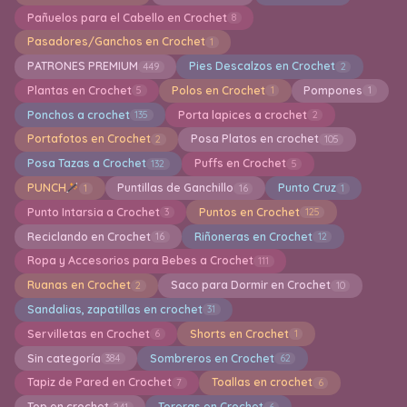
Pañuelos para el Cabello en Crochet
8
Pasadores/Ganchos en Crochet
1
PATRONES PREMIUM
Pies Descalzos en Crochet
449
2
Plantas en Crochet
Polos en Crochet
Pompones
5
1
1
Ponchos a crochet
Porta lapices a crochet
135
2
Portafotos en Crochet
Posa Platos en crochet
2
105
Posa Tazas a Crochet
Puffs en Crochet
132
5
PUNCH
Puntillas de Ganchillo
Punto Cruz
1
16
1
Punto Intarsia a Crochet
Puntos en Crochet
3
125
Reciclando en Crochet
Riñoneras en Crochet
16
12
Ropa y Accesorios para Bebes a Crochet
111
Ruanas en Crochet
Saco para Dormir en Crochet
2
10
Sandalias, zapatillas en crochet
31
Servilletas en Crochet
Shorts en Crochet
6
1
Sin categoría
Sombreros en Crochet
384
62
Tapiz de Pared en Crochet
Toallas en crochet
7
6
Top en crochet
Toreras en Crochet
241
6