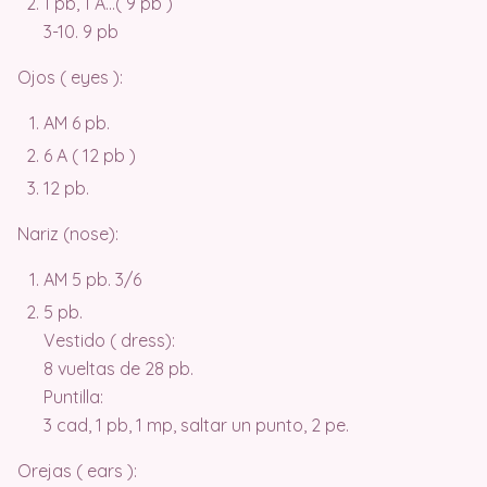
1 pb, 1 A…( 9 pb )
3-10. 9 pb
Ojos ( eyes ):
AM 6 pb.
6 A ( 12 pb )
12 pb.
Nariz (nose):
AM 5 pb. 3/6
5 pb.
Vestido ( dress):
8 vueltas de 28 pb.
Puntilla:
3 cad, 1 pb, 1 mp, saltar un punto, 2 pe.
Orejas ( ears ):