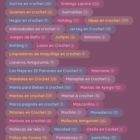
Gorros en crochet
Grannys square
282
222
Guantes en crochet
Guirnaldas
32
12
Hogar en crochet
Holiday
Ideas en crochet
41
211
204
Indiviaduales en crochet
Jersey en Crochet
6
118
Juegos de Baño
Jumper
Kimonos
12
10
5
Knitting
Lazos en Crochet
1
2
Limpiadoras de maquillaje en crochet
4
Llaveros Amigurumis
13
Los Mejores 25 Patrones en Crochet
Macrame
4
4
Mandalas en Crochet
Manoplas en Crochet
158
5
Manta para Bebes a crochet
Mantas de Apego
190
112
Mantas en crochet
Mantel a crochet
878
40
Marca paginas en crochet
Mascarillas
11
1
Mitones en Crochet
Mochila
Monederos
30
17
35
Motivos en crochet
Muñecas Amigurumi
85
145
Muñecas de tela
Navidad
Otoño en Cochet
2
112
1
Paños de Cocina
Pantalones
pantuflas
78
9
28