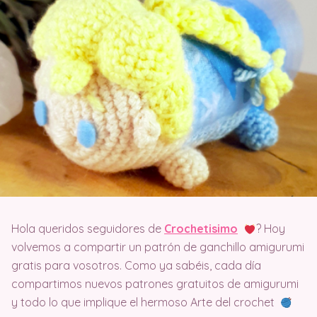
Hola queridos seguidores de
Crochetisimo
? Hoy
volvemos a compartir un patrón de ganchillo amigurumi
gratis para vosotros. Como ya sabéis, cada día
compartimos nuevos patrones gratuitos de amigurumi
y todo lo que implique el hermoso Arte del crochet