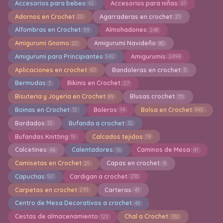
Accesorios para bebes
Accesorios para niñas
62
61
Adornos en Crochet
Agarraderas en crochet
20
21
Alfombras en Crochet
Almohadones
99
248
Amigurumi Gnomo
Amigurumi Navideño
20
80
Amigurumi para Principiantes
Amigurumis
542
2494
Aplicaciones en crochet
Bandoleras en crochet
60
5
Bermudas
Bikinis en Crochet
3
27
Bisuteria y Joyeria en Crochet
Blusas crochet
89
111
Boinas en Crochet
Boleros
Bolsa en Crochet
12
14
845
Bordados
Bufanda a crochet
12
32
Bufandas Knitting
Calcados tejidos
15
19
Calcetines
Calentadores
Caminos de Mesa
46
16
41
Camisetas en Crochet
Capas en crochet
25
9
Capuchas
Cardigan a crochet
50
233
Carpetas en crochet
Carteras
293
41
Centro de Mesa Decorativos a crochet
48
Cestas de almacenamiento
Chal a Crochet
123
330