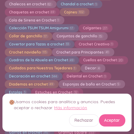
Chalecos en crochet
Chandal a crochet
82
1
Chaquetas en crochet
Cojines
69
102
Cola de Sirena en Crochet
1
Colección TSUM TSUM Amigurumi
Colgantes
17
27
Collar de ganchillo
Conjuntos de ganchillo
17
15
Covertor para Tazas a crochet
Crochet Creativo
33
1
Crochet navideño
Crochet para Principantes
113
41
Cuadros de la Abuela en Crochet
Cuellos en Crochet
49
20
Cuidados para Nuestros Tejedores
Decor
1
4
Decoración en crochet
Delantal en Crochet
344
1
Diademas en crochet
Esponjas de baño en Crochet
49
5
Estolas
Estuches en Crochet
3
32
Faldas largas y cortas a crochet
Flores en crochet
47
156
Usamos cookies para analítica y anuncios. Puedes
aceptar o rechazar.
Más información
Free patterns amigurumi
Fundas en Crochet
2195
64
Fundas para Libros en Crochet
3
Rechazar
Aceptar
Fundas para Macetas en Crochet
26
Gorros en crochet
Grannys square
282
222