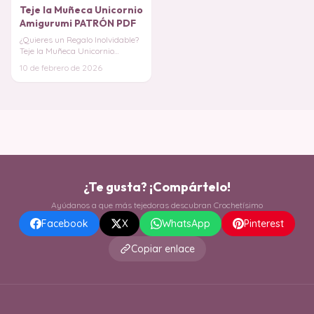
Teje la Muñeca Unicornio
Amigurumi PATRÓN PDF
¿Quieres un Regalo Inolvidable?
Teje la Muñeca Unicornio
Amigurumi, un proyecto que
10 de febrero de 2026
combina la ternu
¿Te gusta? ¡Compártelo!
Ayúdanos a que más tejedoras descubran Crochetísimo
Facebook
X
WhatsApp
Pinterest
Copiar enlace