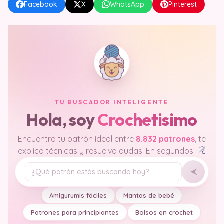
Facebook
X
WhatsApp
Pinterest
TU BUSCADOR INTELIGENTE
Hola, soy
Crochetisimo
Encuentro tu patrón ideal entre
8.832 patrones
, te
explico técnicas y resuelvo dudas. En segundos.
Tu pregunta
Amigurumis fáciles
Mantas de bebé
Patrones para principiantes
Bolsos en crochet