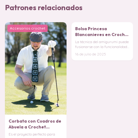
Patrones relacionados
Accesorios crochet
Accesorios para niñas
Corbata con Cuadros de
Abuela a Crochet
PATRON GRATIS
Es el proyecto perfecto para