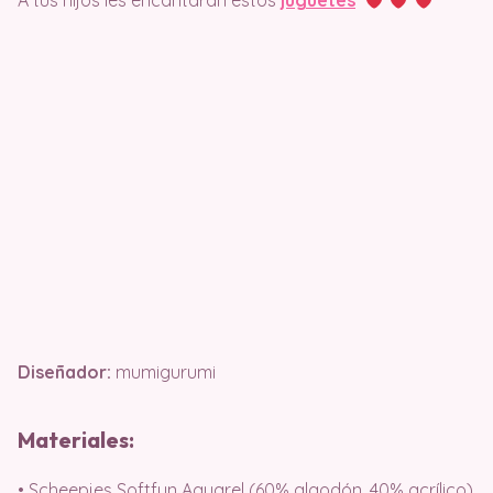
Diseñador:
mumigurumi
Materiales:
• Scheepjes Softfun Aquarel (60% algodón, 40% acrílico)