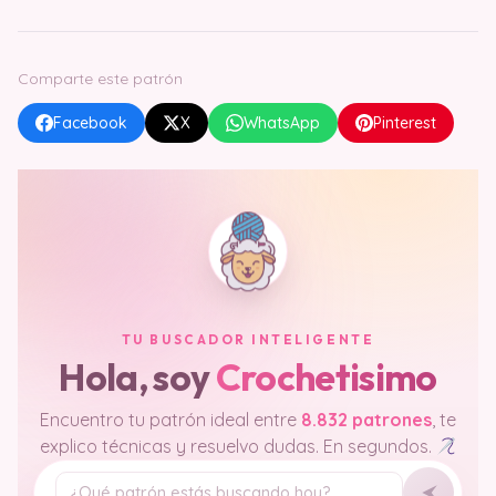
Comparte este patrón
Facebook
X
WhatsApp
Pinterest
TU BUSCADOR INTELIGENTE
Hola, soy
Crochetisimo
Encuentro tu patrón ideal entre
8.832 patrones
, te
explico técnicas y resuelvo dudas. En segundos.