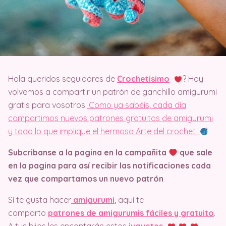
Hola queridos seguidores de
Crochetisimo
? Hoy
volvemos a compartir un patrón de ganchillo amigurumi
gratis para vosotros.
Como ya sabéis, cada día
compartimos nuevos patrones gratuitos de amigurumi
y todo lo que implique el hermoso Arte del crochet
Subcribanse a la pagina en la campañita
que sale
en la pagina
para así recibir las notificaciones cada
vez que compartamos un nuevo patrón
Si te gusta hacer
amigurumi
, aquí te
comparto
patrones de amigurumis fáciles y gratuito
.
A tus hijos les encantarán estos
juguetes