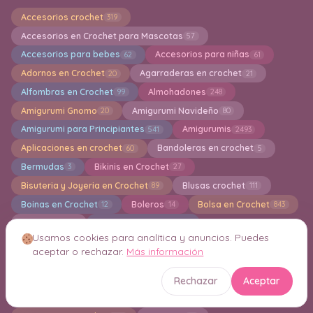
Explora todas las categorías
Accesorios crochet
319
Accesorios en Crochet para Mascotas
57
Accesorios para bebes
Accesorios para niñas
62
61
Adornos en Crochet
Agarraderas en crochet
20
21
Alfombras en Crochet
Almohadones
99
248
Amigurumi Gnomo
Amigurumi Navideño
20
80
Amigurumi para Principiantes
Amigurumis
541
2493
Aplicaciones en crochet
Bandoleras en crochet
60
5
Bermudas
Bikinis en Crochet
3
27
Bisuteria y Joyeria en Crochet
Blusas crochet
89
111
Usamos cookies para analítica y anuncios. Puedes
Boinas en Crochet
Boleros
Bolsa en Crochet
12
14
843
aceptar o rechazar.
Más información
Bordados
Bufanda a crochet
12
32
Rechazar
Aceptar
Bufandas Knitting
Calcados tejidos
15
19
Calcetines
Calentadores
Caminos de Mesa
46
16
41