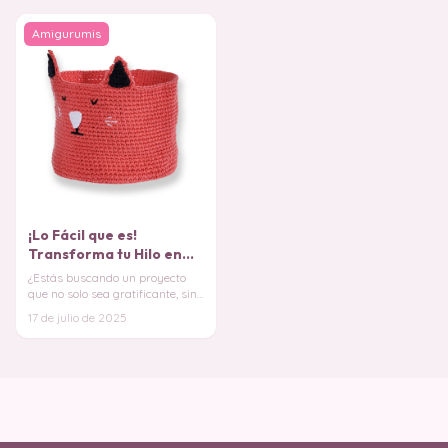
Amigurumis
¡Lo Fácil que es!
Transforma tu Hilo en
esta Cesta de Gatuna
¿Estás buscando un proyecto
PATRÓN
que no solo sea gratificante, sino
que también añada un toque de
17 de julio de 2025
encanto