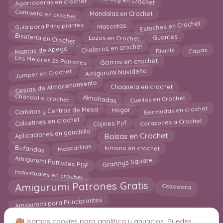
Jersey en Crochet
Agarraderas en crochet
Camiseta en crochet
Mandalas en Crochet
Estuches en Crochet
Mascotas
Guía para Principiantes
Bisutería en Crochet
Lazos en Crochet
Guantes
Mantas de Apego
Capas
Bikinis
Chalecos en crochet
Gorros en crochet
Los Mejores 25 Patrones
Jumper en Crochet
Amigurumi Navideño
Cestas de Almacenamiento
Chaqueta en crochet
Chandal a crochet
Cuellos en Crochet
Almohadas
Bermudas en crochet
Caminos y Centros de Mesa
Hogar
Cojines Puf
Calcetines en crochet
Corazones a Crochet
Bolsas en Crochet
Aplicaciones en ganchillo
Bufandas
kimono en crochet
Mascarillas
Amigurumi Patrones PDF
Grannys Square
Individuales en crochet
Cazadora
Amigurumi Patrones Gratis
Amigurumi para Principiantes
Usamos cookies para analítica y anuncios. Puedes