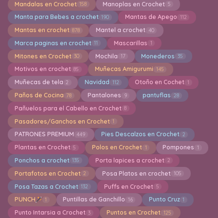
Mandalas en Crochet
Manoplas en Crochet
158
5
Manta para Bebes a crochet
Mantas de Apego
190
112
Mantas en crochet
Mantel a crochet
878
40
Marca paginas en crochet
Mascarillas
11
1
Mitones en Crochet
Mochila
Monederos
30
17
35
Motivos en crochet
Muñecas Amigurumi
85
145
Muñecas de tela
Navidad
Otoño en Cochet
2
112
1
Paños de Cocina
Pantalones
pantuflas
78
9
28
Pañuelos para el Cabello en Crochet
8
Pasadores/Ganchos en Crochet
1
PATRONES PREMIUM
Pies Descalzos en Crochet
449
2
Plantas en Crochet
Polos en Crochet
Pompones
5
1
1
Ponchos a crochet
Porta lapices a crochet
135
2
Portafotos en Crochet
Posa Platos en crochet
2
105
Posa Tazas a Crochet
Puffs en Crochet
132
5
PUNCH
Puntillas de Ganchillo
Punto Cruz
1
16
1
Punto Intarsia a Crochet
Puntos en Crochet
3
125