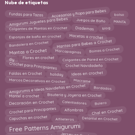
Nube de etiquetas
Accesorios y Ropa para Bebes
Fundas para Tazas
bolso
Amigurumi Juguetes para Bebes
MANTA
Juegos de Baño
Diademas
Colgantes de Plantas en Crochet
blog
Macetas a crochet
Esponjas de baño en crochet
Mantas para Bebes a Crochet
Bandolera en Crochet
Mantas a Crochet
Marcapaginas
Boinas a Crochet
Colgantes de Pared en Crochet
diy
Flores en crochet
Crochet para Principiantes
Crochet Navidadeño
holiday
Ideas en crochet
Faldas en Crochet
Marcos Decorativos en Crochet
Macrame
Amigurumis e Ideas Navideñas en Crochet
Bordados
Bisuteria y Joyeria en Crochet
Mantel a crochet
Bolero
Calentadores
Decoración en Crochet
Chal en Crochet
Crochet para Principantes
Alfombras
Delantal en Crochet
Alfileteros
Capuchas en crochet
Free Patterns Amigurumi