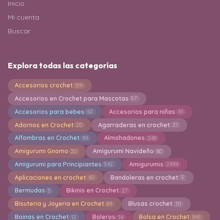
Inicio
Mi cuenta
Buscar
Explora todas las categorías
Accesorios crochet
319
Accesorios en Crochet para Mascotas
57
Accesorios para bebes
Accesorios para niñas
62
61
Adornos en Crochet
Agarraderas en crochet
20
21
Alfombras en Crochet
Almohadones
99
248
Amigurumi Gnomo
Amigurumi Navideño
20
80
Amigurumi para Principiantes
Amigurumis
542
2494
Aplicaciones en crochet
Bandoleras en crochet
60
5
Bermudas
Bikinis en Crochet
3
27
Bisuteria y Joyeria en Crochet
Blusas crochet
89
111
Boinas en Crochet
Boleros
Bolsa en Crochet
12
14
845