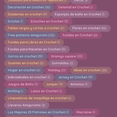
Cuidados para Nuestros Tejedores
Decor
1
4
Decoración en crochet
Delantal en Crochet
344
1
Diademas en crochet
Esponjas de baño en Crochet
49
5
Estolas
Estuches en Crochet
3
32
Faldas largas y cortas a crochet
Flores en crochet
47
156
Free patterns amigurumi
Fundas en Crochet
2195
64
Fundas para Libros en Crochet
3
Fundas para Macetas en Crochet
26
Gorros en crochet
Grannys square
282
222
Guantes en crochet
Guirnaldas
32
12
Hogar en crochet
Holiday
Ideas en crochet
41
211
204
Indiviaduales en crochet
Jersey en Crochet
6
118
Juegos de Baño
Jumper
Kimonos
12
10
5
Knitting
Lazos en Crochet
1
2
Limpiadoras de maquillaje en crochet
4
Llaveros Amigurumis
13
Los Mejores 25 Patrones en Crochet
Macrame
4
4