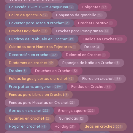
Colección TSUM TSUM Amigurumi
Colgantes
17
27
Collar de ganchillo
Conjuntos de ganchillo
17
15
Covertor para Tazas a crochet
Crochet Creativo
33
1
Crochet navideño
Crochet para Principantes
113
41
Cuadros de la Abuela en Crochet
Cuellos en Crochet
49
20
Cuidados para Nuestros Tejedores
Decor
1
4
Decoración en crochet
Delantal en Crochet
343
1
Diademas en crochet
Esponjas de baño en Crochet
49
5
Estolas
Estuches en Crochet
3
32
Faldas largas y cortas a crochet
Flores en crochet
47
156
Free patterns amigurumi
Fundas en Crochet
2194
64
Fundas para Libros en Crochet
3
Fundas para Macetas en Crochet
25
Gorros en crochet
Grannys square
282
222
Guantes en crochet
Guirnaldas
32
12
Hogar en crochet
Holiday
Ideas en crochet
41
211
204