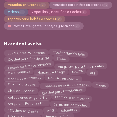
Vestidos en Crochet
Vestidos para Niñas en crochet
99
19
Videos
Zapatillas y Pantuflas a Cochet
20
41
zapatos para bebés a crochet
36
Crochet Inteligente Consejos y Técnicas
21
Nube de etiquetas
Crochet Navidadeño
Los Mejores 25 Patrones
Bikinis
Crochet para Principiantes
Cestas de Almacenamiento
Amigurumi para Principiantes
Marcapaginas
diy
MANTA
Mantas de Apego
Mandalas en Crochet
Delantal en Crochet
Esponjas de baño en crochet
Capas
Chandal a crochet
Crochet para Principantes
Chal en Crochet
Bandolera en Crochet
Aplicaciones en ganchillo
Bermudas en crochet
Amigurumi Patrones PDF
Estuches en Crochet
Alfombras
blog
Gorros en crochet