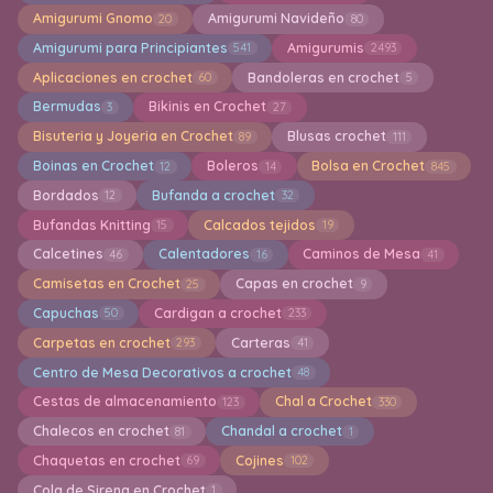
Amigurumi Gnomo
Amigurumi Navideño
20
80
Amigurumi para Principiantes
Amigurumis
541
2493
Aplicaciones en crochet
Bandoleras en crochet
60
5
Bermudas
Bikinis en Crochet
3
27
Bisuteria y Joyeria en Crochet
Blusas crochet
89
111
Boinas en Crochet
Boleros
Bolsa en Crochet
12
14
845
Bordados
Bufanda a crochet
12
32
Bufandas Knitting
Calcados tejidos
15
19
Calcetines
Calentadores
Caminos de Mesa
46
16
41
Camisetas en Crochet
Capas en crochet
25
9
Capuchas
Cardigan a crochet
50
233
Carpetas en crochet
Carteras
293
41
Centro de Mesa Decorativos a crochet
48
Cestas de almacenamiento
Chal a Crochet
123
330
Chalecos en crochet
Chandal a crochet
81
1
Chaquetas en crochet
Cojines
69
102
Cola de Sirena en Crochet
1