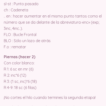
sl-st : Punto pasado
ch : Cadeneta
.. en : hacer aumentar en el mismo punto tantos como el
número que se da delante de la abreviatura «inc» (exp;
3inc, 4inc..).
FLO : Bucle Frontal
BLO : Sólo un lazo de atrás
F.o : rematar
Piernas (hacer 2)
Con color blanco:
R 1: 6 sc en mr (6)
R 2: inc*6 (12)
R 3: (1 sc, inc)*6 (18)
R 4-9: 18 sc (6 filas)
¡No cortes el hilo cuando termines la segunda etapa!