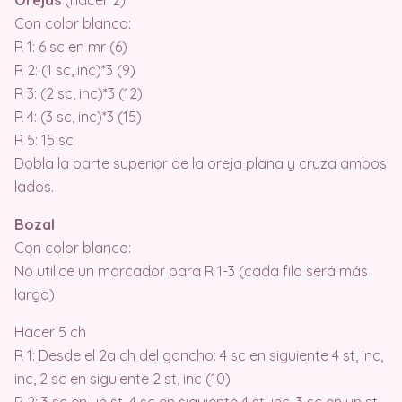
Con color blanco:
R 1: 6 sc en mr (6)
R 2: (1 sc, inc)*3 (9)
R 3: (2 sc, inc)*3 (12)
R 4: (3 sc, inc)*3 (15)
R 5: 15 sc
Dobla la parte superior de la oreja plana y cruza ambos
lados.
Bozal
Con color blanco:
No utilice un marcador para R 1-3 (cada fila será más
larga)
Hacer 5 ch
R 1: Desde el 2a ch del gancho: 4 sc en siguiente 4 st, inc,
inc, 2 sc en siguiente 2 st, inc (10)
R 2: 3 sc en un st, 4 sc en siguiente 4 st, inc, 3 sc en un st,