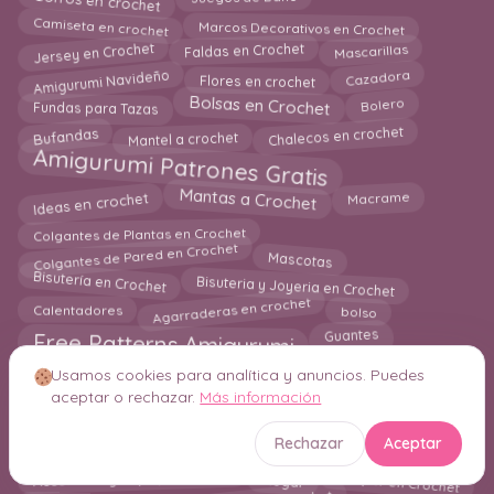
Juegos de Baño
Camiseta en crochet
Marcos Decorativos en Crochet
Mascarillas
Jersey en Crochet
Faldas en Crochet
Amigurumi Navideño
Flores en crochet
Cazadora
Bolsas en Crochet
Bolero
Fundas para Tazas
Mantel a crochet
Chalecos en crochet
Bufandas
Amigurumi Patrones Gratis
Ideas en crochet
Mantas a Crochet
Macrame
Colgantes de Plantas en Crochet
Colgantes de Pared en Crochet
Mascotas
Bisuteria y Joyeria en Crochet
Bisutería en Crochet
Agarraderas en crochet
bolso
Calentadores
Free Patterns Amigurumi
Guantes
Amigurumi Juguetes para Bebes
Cojines Puf
Usamos cookies para analítica y anuncios. Puedes
Boinas a Crochet
aceptar o rechazar.
Más información
Guía para Principiantes
Individuales en crochet
kimono en crochet
Diademas
Rechazar
Aceptar
Macetas a crochet
Calcetines en crochet
Jumper en Crochet
Accesorios y Ropa para Bebes
Hogar