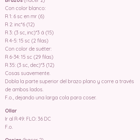
Con color blanco:
R 1: 6 sc en mr (6)
R 2: inc*6 (12)
R 3: (3 sc, inc)*3 á (15)
R 4-5: 15 sc (2 filas)
Con color de suéter:
R 6-34: 15 sc (29 filas)
R 35: (3 sc, dec)*3 (12)
Cosas suavemente.
Dobla la parte superior del brazo plano y corre a través
de ambos lados.
F.o., dejando una larga cola para coser.
Ollar
Ir al R 49: FLO: 36 DC
F.o.
Orejas
(hacer 2)