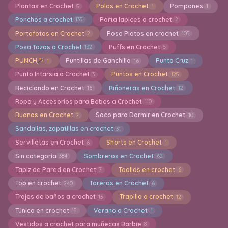
Plantas en Crochet
Polos en Crochet
Pompones
5
1
1
Ponchos a crochet
Porta lapices a crochet
135
2
Portafotos en Crochet
Posa Platos en crochet
2
105
Posa Tazas a Crochet
Puffs en Crochet
132
5
PUNCH
Puntillas de Ganchillo
Punto Cruz
1
16
1
Punto Intarsia a Crochet
Puntos en Crochet
3
125
Reciclando en Crochet
Riñoneras en Crochet
16
12
Ropa y Accesorios para Bebes a Crochet
110
Ruanas en Crochet
Saco para Dormir en Crochet
2
10
Sandalias, zapatillas en crochet
31
Servilletas en Crochet
Shorts en Crochet
6
1
Sin categoría
Sombreros en Crochet
384
62
Tapiz de Pared en Crochet
Toallas en crochet
7
6
Top en crochet
Toreras en Crochet
240
6
Trajes de baños a crochet
Trapillo a crochet
13
12
Túnica en crochet
Verano a Crochet
15
1
Vestidos a crochet para muñecas Barbie
8