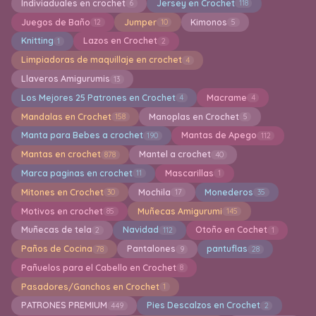
Indiviaduales en crochet
Jersey en Crochet
6
118
Juegos de Baño
Jumper
Kimonos
12
10
5
Knitting
Lazos en Crochet
1
2
Limpiadoras de maquillaje en crochet
4
Llaveros Amigurumis
13
Los Mejores 25 Patrones en Crochet
Macrame
4
4
Mandalas en Crochet
Manoplas en Crochet
158
5
Manta para Bebes a crochet
Mantas de Apego
190
112
Mantas en crochet
Mantel a crochet
878
40
Marca paginas en crochet
Mascarillas
11
1
Mitones en Crochet
Mochila
Monederos
30
17
35
Motivos en crochet
Muñecas Amigurumi
85
145
Muñecas de tela
Navidad
Otoño en Cochet
2
112
1
Paños de Cocina
Pantalones
pantuflas
78
9
28
Pañuelos para el Cabello en Crochet
8
Pasadores/Ganchos en Crochet
1
PATRONES PREMIUM
Pies Descalzos en Crochet
449
2