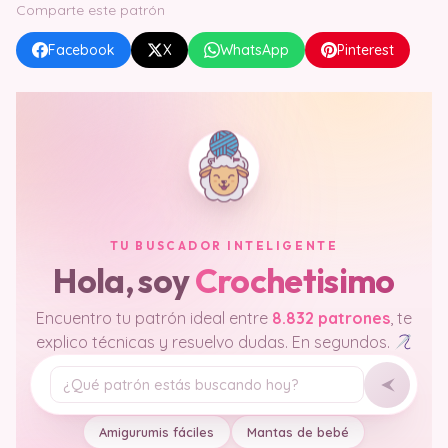
Comparte este patrón
Facebook
X
WhatsApp
Pinterest
TU BUSCADOR INTELIGENTE
Hola, soy
Crochetisimo
Encuentro tu patrón ideal entre
8.832 patrones
, te
explico técnicas y resuelvo dudas. En segundos.
Tu pregunta
Amigurumis fáciles
Mantas de bebé