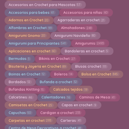
Accesorios en Crochet para Mascotas
57
Accesorios para bebes
Accesorios para niñas
61
60
Adornos en Crochet
Agarraderas en crochet
20
21
Alfombras en Crochet
Almohadones
99
248
Amigurumi Gnomo
Amigurumi Navideño
20
80
Amigurumi para Principiantes
Amigurumis
541
2493
Aplicaciones en crochet
Bandoleras en crochet
60
5
Bermudas
Bikinis en Crochet
3
27
Bisuteria y Joyeria en Crochet
Blusas crochet
89
111
Boinas en Crochet
Boleros
Bolsa en Crochet
12
14
845
Bordados
Bufanda a crochet
12
32
Bufandas Knitting
Calcados tejidos
15
19
Calcetines
Calentadores
Caminos de Mesa
46
16
41
Camisetas en Crochet
Capas en crochet
25
9
Capuchas
Cardigan a crochet
50
233
Carpetas en crochet
Carteras
293
41
Centro de Mesa Decorativos a crochet
48