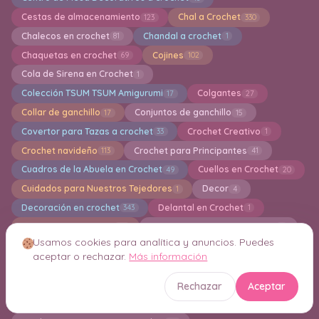
Cestas de almacenamiento
Chal a Crochet
123
330
Chalecos en crochet
Chandal a crochet
81
1
Chaquetas en crochet
Cojines
69
102
Cola de Sirena en Crochet
1
Colección TSUM TSUM Amigurumi
Colgantes
17
27
Collar de ganchillo
Conjuntos de ganchillo
17
15
Covertor para Tazas a crochet
Crochet Creativo
33
1
Crochet navideño
Crochet para Principantes
113
41
Cuadros de la Abuela en Crochet
Cuellos en Crochet
49
20
Cuidados para Nuestros Tejedores
Decor
1
4
Decoración en crochet
Delantal en Crochet
343
1
Diademas en crochet
Esponjas de baño en Crochet
49
5
Usamos cookies para analítica y anuncios. Puedes
Estolas
Estuches en Crochet
3
32
aceptar o rechazar.
Más información
Faldas largas y cortas a crochet
Flores en crochet
47
156
Free patterns amigurumi
Fundas en Crochet
2194
64
Rechazar
Aceptar
Fundas para Libros en Crochet
3