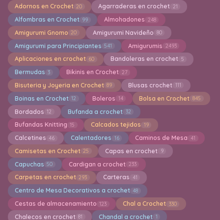
Adornos en Crochet
Agarraderas en crochet
20
21
Alfombras en Crochet
Almohadones
99
248
Amigurumi Gnomo
Amigurumi Navideño
20
80
Amigurumi para Principiantes
Amigurumis
541
2493
Aplicaciones en crochet
Bandoleras en crochet
60
5
Bermudas
Bikinis en Crochet
3
27
Bisuteria y Joyeria en Crochet
Blusas crochet
89
111
Boinas en Crochet
Boleros
Bolsa en Crochet
12
14
845
Bordados
Bufanda a crochet
12
32
Bufandas Knitting
Calcados tejidos
15
19
Calcetines
Calentadores
Caminos de Mesa
46
16
41
Camisetas en Crochet
Capas en crochet
25
9
Capuchas
Cardigan a crochet
50
233
Carpetas en crochet
Carteras
293
41
Centro de Mesa Decorativos a crochet
48
Cestas de almacenamiento
Chal a Crochet
123
330
Chalecos en crochet
Chandal a crochet
81
1