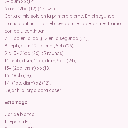
2– aum x6 (12);
3 a 6– 12bp (12) (4 rows)
Corta el hilo solo en la primera pierna. En el segundo
tramo continuar con el cuerpo uniendo el primer tramo
con pb y continuar:
7– 11pb en la ida y 12 en la segunda (24);
8– 5pb, aum, 12pb, aum, 5pb (26);
9 a 13– 26pb (26); (5 rounds)
14– 6pb, dism, 11pb, dism, 5pb (24);
15– (2pb, dism) x6 (18)
16– 18pb (18);
17– (1pb, dism) x2 (12);
Dejar hilo largo para coser.
Estómago
Cor de blanco
1– 6pb en Mr;