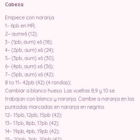
Cabeza
Empiece con naranja
1– 6pb en MR;
2– aumx6 (12);
3– (1pb, aum) x6 (18);
4– (2pb, aum) x6 (24);
5– (3pb, aum) x6 (30);
6– (4pb, aum) x6 (36);
7– (5pb, aum) x6 (42);
8 to 11– 42pb (42) (4 rondas);
Cambiar a blanco hueso. Las vueltas 8,9 y 10 se
trabajan con blanco y naranja. Cambie a naranja en las
puntadas marcadas en naranja en negrita.
12– 15pb, 12pb, 15pb (42);
13– 17pb, 8pb, 17pb (42);
14– 19pb, 4pb, 19pb (42);
15– 20pb, 2pb, 20pb (42);