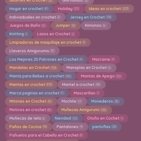
Guantes en crochet
Guirnaldas
32
12
Hogar en crochet
Holiday
Ideas en crochet
41
211
203
Indiviaduales en crochet
Jersey en Crochet
6
118
Juegos de Baño
Jumper
Kimonos
12
10
5
Knitting
Lazos en Crochet
1
2
Limpiadoras de maquillaje en crochet
4
Llaveros Amigurumis
13
Los Mejores 25 Patrones en Crochet
Macrame
4
4
Mandalas en Crochet
Manoplas en Crochet
158
5
Manta para Bebes a crochet
Mantas de Apego
190
112
Mantas en crochet
Mantel a crochet
878
40
Marca paginas en crochet
Mascarillas
11
1
Mitones en Crochet
Mochila
Monederos
30
17
35
Motivos en crochet
Muñecas Amigurumi
85
145
Muñecas de tela
Navidad
Otoño en Cochet
2
112
1
Paños de Cocina
Pantalones
pantuflas
78
9
28
Pañuelos para el Cabello en Crochet
8