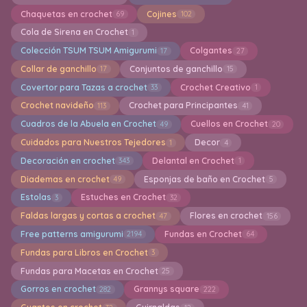
Chaquetas en crochet
Cojines
69
102
Cola de Sirena en Crochet
1
Colección TSUM TSUM Amigurumi
Colgantes
17
27
Collar de ganchillo
Conjuntos de ganchillo
17
15
Covertor para Tazas a crochet
Crochet Creativo
33
1
Crochet navideño
Crochet para Principantes
113
41
Cuadros de la Abuela en Crochet
Cuellos en Crochet
49
20
Cuidados para Nuestros Tejedores
Decor
1
4
Decoración en crochet
Delantal en Crochet
343
1
Diademas en crochet
Esponjas de baño en Crochet
49
5
Estolas
Estuches en Crochet
3
32
Faldas largas y cortas a crochet
Flores en crochet
47
156
Free patterns amigurumi
Fundas en Crochet
2194
64
Fundas para Libros en Crochet
3
Fundas para Macetas en Crochet
25
Gorros en crochet
Grannys square
282
222