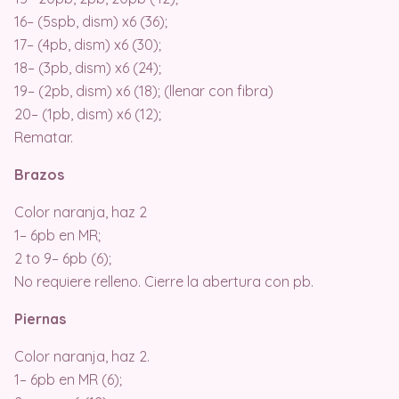
16– (5spb, dism) x6 (36);
17– (4pb, dism) x6 (30);
18– (3pb, dism) x6 (24);
19– (2pb, dism) x6 (18); (llenar con fibra)
20– (1pb, dism) x6 (12);
Rematar.
Brazos
Color naranja, haz 2
1– 6pb en MR;
2 to 9– 6pb (6);
No requiere relleno. Cierre la abertura con pb.
Piernas
Color naranja, haz 2.
1– 6pb en MR (6);