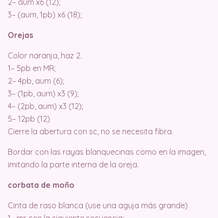
2– aum x6 (12);
3– (aum, 1pb) x6 (18);
Orejas
Color naranja, haz 2.
1– 5pb en MR;
2– 4pb, aum (6);
3– (1pb, aum) x3 (9);
4– (2pb, aum) x3 (12);
5– 12pb (12)
Cierre la abertura con sc, no se necesita fibra.
Bordar con las rayas blanquecinas como en la imagen,
imitando la parte interna de la oreja.
corbata de moño
Cinta de raso blanca (use una aguja más grande)