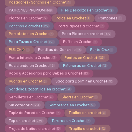
Pasadores/Ganchos en Crochet
1
PATRONES PREMIUM
Pies Descalzos en Crochet
449
2
Plantas en Crochet
Polos en Crochet
Pompones
5
1
1
Ponchos a crochet
Porta lapices a crochet
135
2
Portafotos en Crochet
Posa Platos en crochet
2
105
Posa Tazas a Crochet
Puffs en Crochet
132
5
PUNCH
Puntillas de Ganchillo
Punto Cruz
1
16
1
Punto Intarsia a Crochet
Puntos en Crochet
3
125
Reciclando en Crochet
Riñoneras en Crochet
16
12
Ropa y Accesorios para Bebes a Crochet
110
Ruanas en Crochet
Saco para Dormir en Crochet
2
10
Sandalias, zapatillas en crochet
31
Servilletas en Crochet
Shorts en Crochet
6
1
Sin categoría
Sombreros en Crochet
384
62
Tapiz de Pared en Crochet
Toallas en crochet
7
6
Top en crochet
Toreras en Crochet
239
6
Trajes de baños a crochet
Trapillo a crochet
13
12