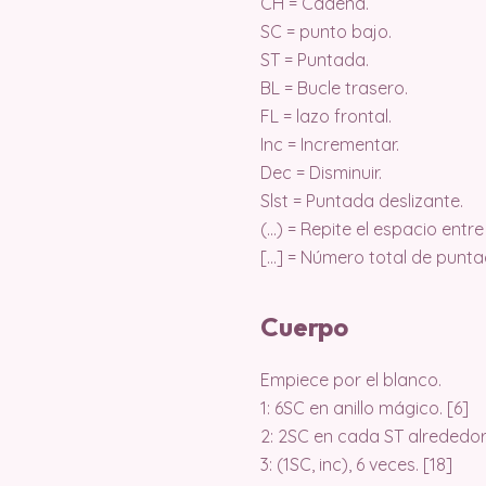
CH = Cadena.
SC = punto bajo.
ST = Puntada.
BL = Bucle trasero.
FL = lazo frontal.
Inc = Incrementar.
Dec = Disminuir.
Slst = Puntada deslizante.
(…) = Repite el espacio entr
[…] = Número total de punta
Cuerpo
Empiece por el blanco.
1: 6SC en anillo mágico. [6]
2: 2SC en cada ST alrededor.
3: (1SC, inc), 6 veces. [18]