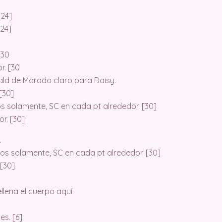
[24]
[24]
[30
r. [30
ld de Morado claro para Daisy.
[30]
os solamente, SC en cada pt alrededor. [30]
r. [30]
.
ros solamente, SC en cada pt alrededor. [30]
 [30]
Rellena el cuerpo aquí.
es. [6]