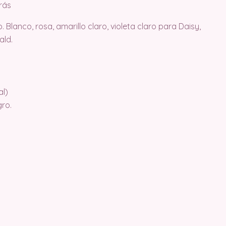
rás
no. Blanco, rosa, amarillo claro, violeta claro para Daisy,
ald.
al)
gro.