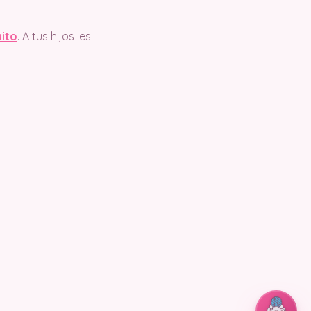
uito
. A tus hijos les