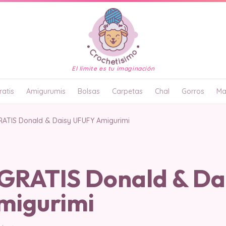
El límite es tu imaginación
atis
Amigurumis
Bolsas
Carpetas
Chal
Gorros
Ma
ATIS Donald & Daisy UFUFY Amigurimi
RATIS Donald & Da
migurimi