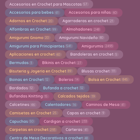
Accesorios en Crochet para Mascotas
57
Accesorios para bebes
Accesorios para niñas
61
60
Adornos en Crochet
Agarraderas en crochet
20
21
Alfombras en Crochet
Almohadones
99
248
Amigurumi Gnomo
Amigurumi Navideño
20
80
Amigurumi para Principiantes
Amigurumis
541
2493
Aplicaciones en crochet
Bandoleras en crochet
60
5
Bermudas
Bikinis en Crochet
3
27
Bisuteria y Joyeria en Crochet
Blusas crochet
89
111
Boinas en Crochet
Boleros
Bolsa en Crochet
12
14
845
Bordados
Bufanda a crochet
12
32
Bufandas Knitting
Calcados tejidos
15
19
Calcetines
Calentadores
Caminos de Mesa
46
16
41
Camisetas en Crochet
Capas en crochet
25
9
Capuchas
Cardigan a crochet
50
233
Carpetas en crochet
Carteras
293
41
Centro de Mesa Decorativos a crochet
48