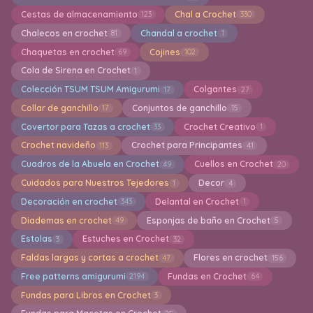
Cestas de almacenamiento
Chal a Crochet
123
330
Chalecos en crochet
Chandal a crochet
81
1
Chaquetas en crochet
Cojines
69
102
Cola de Sirena en Crochet
1
Colección TSUM TSUM Amigurumi
Colgantes
17
27
Collar de ganchillo
Conjuntos de ganchillo
17
15
Covertor para Tazas a crochet
Crochet Creativo
33
1
Crochet navideño
Crochet para Principantes
113
41
Cuadros de la Abuela en Crochet
Cuellos en Crochet
49
20
Cuidados para Nuestros Tejedores
Decor
1
4
Decoración en crochet
Delantal en Crochet
343
1
Diademas en crochet
Esponjas de baño en Crochet
49
5
Estolas
Estuches en Crochet
3
32
Faldas largas y cortas a crochet
Flores en crochet
47
156
Free patterns amigurumi
Fundas en Crochet
2194
64
Fundas para Libros en Crochet
3