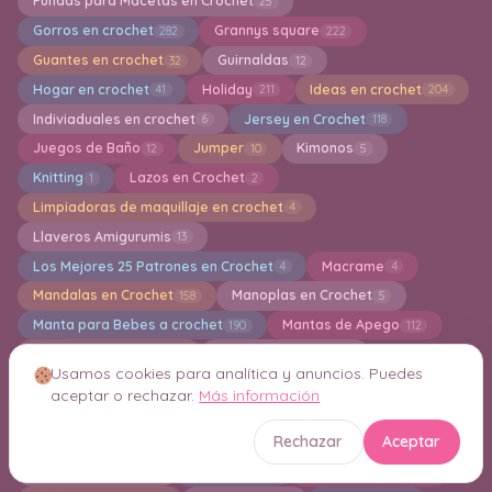
Fundas para Macetas en Crochet
25
Gorros en crochet
Grannys square
282
222
Guantes en crochet
Guirnaldas
32
12
Hogar en crochet
Holiday
Ideas en crochet
41
211
204
Indiviaduales en crochet
Jersey en Crochet
6
118
Juegos de Baño
Jumper
Kimonos
12
10
5
Knitting
Lazos en Crochet
1
2
Limpiadoras de maquillaje en crochet
4
Llaveros Amigurumis
13
Los Mejores 25 Patrones en Crochet
Macrame
4
4
Mandalas en Crochet
Manoplas en Crochet
158
5
Manta para Bebes a crochet
Mantas de Apego
190
112
Mantas en crochet
Mantel a crochet
878
40
Usamos cookies para analítica y anuncios. Puedes
Marca paginas en crochet
Mascarillas
11
1
aceptar o rechazar.
Más información
Mitones en Crochet
Mochila
Monederos
30
17
35
Rechazar
Aceptar
Motivos en crochet
Muñecas Amigurumi
85
145
Muñecas de tela
Navidad
Otoño en Cochet
2
112
1