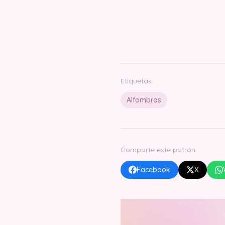
Etiquetas
Alfombras
Comparte este patrón
Facebook
X