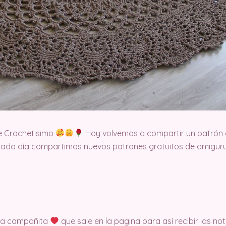
e Crochetisimo
Hoy volvemos a compartir un patrón d
cada día compartimos nuevos patrones gratuitos de amigurum
 la campañita
que sale en la pagina para así recibir las no