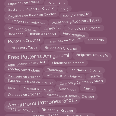
Capuchas en crochet
Mascarillas
Bisuteria y Joyeria en Crochet
blog
Mantel a crochet
Colgantes de Pared en Crochet
Accesorios y Ropa para Bebes
Los Mejores 25 Patrones
Cojines Puf
Cuellos en Crochet
Mandalas en Crochet
Marcapaginas
Bordados
Boinas a Crochet
Bermudas en crochet
Mantas a Crochet
Alfombras
Fundas para Tazas
Bolsas en Crochet
Free Patterns Amigurumi
Amigurumi Navideño
Agarraderas en crochet
Chaqueta en crochet
Diademas
Crochet Navidadeño
Estuches en Crochet
Guía para Principiantes
Camiseta en crochet
MANTA
Esponjas de baño en crochet
Caminos y Centros de Mesa
Almohadas
Chandal a crochet
bolso
Bikinis
Mantas para Bebes a Crochet
Chalecos en crochet
Amigurumi Patrones Gratis
Ideas en crochet
Bisutería en Crochet