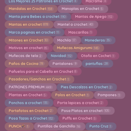
Los Mejores 25 Patrones en Crochet
Macrame
4
4
Mandalas en Crochet
Manoplas en Crochet
158
5
Manta para Bebes a crochet
Mantas de Apego
190
112
Mantas en crochet
Mantel a crochet
878
40
Marca paginas en crochet
Mascarillas
11
1
Mitones en Crochet
Mochila
Monederos
30
17
35
Motivos en crochet
Muñecas Amigurumi
85
145
Muñecas de tela
Navidad
Otoño en Cochet
2
112
1
Paños de Cocina
Pantalones
pantuflas
78
9
28
Pañuelos para el Cabello en Crochet
8
Pasadores/Ganchos en Crochet
1
PATRONES PREMIUM
Pies Descalzos en Crochet
449
2
Plantas en Crochet
Polos en Crochet
Pompones
5
1
1
Ponchos a crochet
Porta lapices a crochet
135
2
Portafotos en Crochet
Posa Platos en crochet
2
105
Posa Tazas a Crochet
Puffs en Crochet
132
5
PUNCH
Puntillas de Ganchillo
Punto Cruz
1
16
1