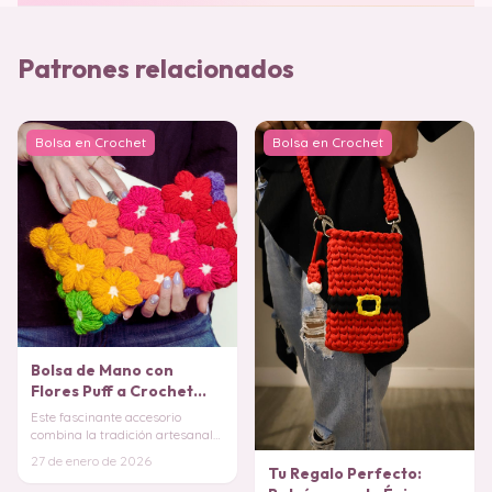
Patrones relacionados
Bolsa en Crochet
Bolsa en Crochet
Bolsa de Mano con
Flores Puff a Crochet
Patrón Gratis
Este fascinante accesorio
combina la tradición artesanal
del crochet con un diseño
27 de enero de 2026
contemporáneo lle
Tu Regalo Perfecto: