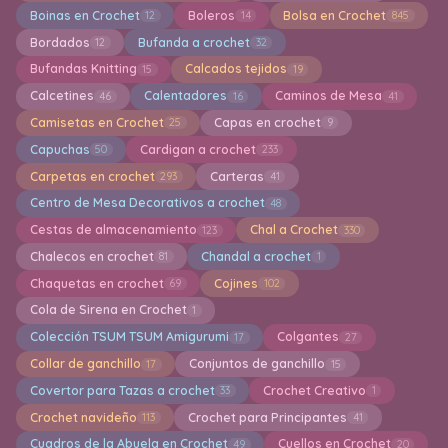
Boinas en Crochet
Boleros
Bolsa en Crochet
12
14
845
Bordados
Bufanda a crochet
12
32
Bufandas Knitting
Calcados tejidos
15
19
Calcetines
Calentadores
Caminos de Mesa
46
16
41
Camisetas en Crochet
Capas en crochet
25
9
Capuchas
Cardigan a crochet
50
233
Carpetas en crochet
Carteras
293
41
Centro de Mesa Decorativos a crochet
48
Cestas de almacenamiento
Chal a Crochet
123
330
Chalecos en crochet
Chandal a crochet
81
1
Chaquetas en crochet
Cojines
69
102
Cola de Sirena en Crochet
1
Colección TSUM TSUM Amigurumi
Colgantes
17
27
Collar de ganchillo
Conjuntos de ganchillo
17
15
Covertor para Tazas a crochet
Crochet Creativo
33
1
Crochet navideño
Crochet para Principantes
113
41
Cuadros de la Abuela en Crochet
Cuellos en Crochet
49
20