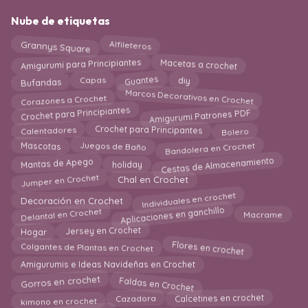
Nube de etiquetas
Alfileteros
Grannys Square
Macetas a crochet
Amigurumi para Principiantes
Guantes
Capas
Bufandas
diy
Marcos Decorativos en Crochet
Corazones a Crochet
Amigurumi Patrones PDF
Crochet para Principiantes
Calentadores
Crochet para Principantes
Bolero
Juegos de Baño
Bandolera en Crochet
Mascotas
Mantas de Apego
Cestas de Almacenamiento
holiday
Jumper en Crochet
Chal en Crochet
Individuales en crochet
Decoración en Crochet
Aplicaciones en ganchillo
Delantal en Crochet
Macrame
Jersey en Crochet
Hogar
Flores en crochet
Colgantes de Plantas en Crochet
Amigurumis e Ideas Navideñas en Crochet
Faldas en Crochet
Gorros en crochet
Calcetines en crochet
kimono en crochet
Cazadora