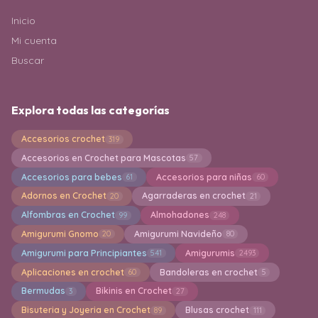
Inicio
Mi cuenta
Buscar
Explora todas las categorías
Accesorios crochet
319
Accesorios en Crochet para Mascotas
57
Accesorios para bebes
Accesorios para niñas
61
60
Adornos en Crochet
Agarraderas en crochet
20
21
Alfombras en Crochet
Almohadones
99
248
Amigurumi Gnomo
Amigurumi Navideño
20
80
Amigurumi para Principiantes
Amigurumis
541
2493
Aplicaciones en crochet
Bandoleras en crochet
60
5
Bermudas
Bikinis en Crochet
3
27
Bisuteria y Joyeria en Crochet
Blusas crochet
89
111