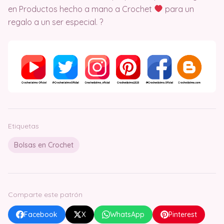
en Productos hecho a mano a Crochet
para un
regalo a un ser especial. ?
Etiquetas
Bolsas en Crochet
Comparte este patrón
Facebook
X
WhatsApp
Pinterest