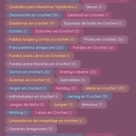
Cuidados para Nuestros Tejedores
Decor
1
4
Decoración en crochet
Delantal en Crochet
344
1
Diademas en crochet
Esponjas de baño en Crochet
49
5
Estolas
Estuches en Crochet
3
32
Faldas largas y cortas a crochet
Flores en crochet
47
156
Free patterns amigurumi
Fundas en Crochet
2194
64
Fundas para Libros en Crochet
3
Fundas para Macetas en Crochet
26
Gorros en crochet
Grannys square
282
222
Guantes en crochet
Guirnaldas
32
12
Hogar en crochet
Holiday
Ideas en crochet
41
211
204
Indiviaduales en crochet
Jersey en Crochet
6
118
Juegos de Baño
Jumper
Kimonos
12
10
5
Knitting
Lazos en Crochet
1
2
Limpiadoras de maquillaje en crochet
4
Llaveros Amigurumis
13