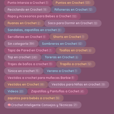
Punto Intarsia a Crochet
Puntos en Crochet
3
125
Reciclando en Crochet
Riñoneras en Crochet
16
12
Ropa y Accesorios para Bebes a Crochet
110
Ruanas en Crochet
Saco para Dormir en Crochet
2
10
Sandalias, zapatillas en crochet
31
Servilletas en Crochet
Shorts en Crochet
6
1
Sin categoría
Sombreros en Crochet
384
62
Tapiz de Pared en Crochet
Toallas en crochet
7
6
Top en crochet
Toreras en Crochet
240
6
Trajes de baños a crochet
Trapillo a crochet
13
12
Túnica en crochet
Verano a Crochet
15
1
Vestidos a crochet para muñecas Barbie
8
Vestidos en Crochet
Vestidos para Niñas en crochet
99
19
Videos
Zapatillas y Pantuflas a Cochet
20
41
zapatos para bebés a crochet
36
Crochet Inteligente Consejos y Técnicas
21