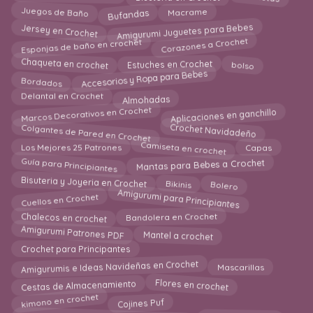
Juegos de Baño
Macrame
Bufandas
Amigurumi Juguetes para Bebes
Jersey en Crochet
Corazones a Crochet
Esponjas de baño en crochet
Chaqueta en crochet
Estuches en Crochet
bolso
Accesorios y Ropa para Bebes
Bordados
Almohadas
Delantal en Crochet
Marcos Decorativos en Crochet
Aplicaciones en ganchillo
Colgantes de Pared en Crochet
Crochet Navidadeño
Camiseta en crochet
Los Mejores 25 Patrones
Capas
Guía para Principiantes
Mantas para Bebes a Crochet
Bisuteria y Joyeria en Crochet
Bolero
Bikinis
Amigurumi para Principiantes
Cuellos en Crochet
Chalecos en crochet
Bandolera en Crochet
Amigurumi Patrones PDF
Mantel a crochet
Crochet para Principantes
Amigurumis e Ideas Navideñas en Crochet
Mascarillas
Cestas de Almacenamiento
Flores en crochet
kimono en crochet
Cojines Puf