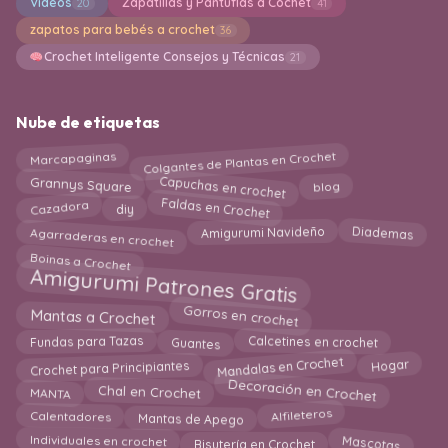
Videos
Zapatillas y Pantuflas a Cochet
20
41
zapatos para bebés a crochet
36
Crochet Inteligente Consejos y Técnicas
21
Nube de etiquetas
Colgantes de Plantas en Crochet
Marcapaginas
Capuchas en crochet
blog
Grannys Square
Faldas en Crochet
Cazadora
diy
Agarraderas en crochet
Diademas
Amigurumi Navideño
Boinas a Crochet
Amigurumi Patrones Gratis
Gorros en crochet
Mantas a Crochet
Calcetines en crochet
Fundas para Tazas
Guantes
Mandalas en Crochet
Hogar
Crochet para Principiantes
Decoración en Crochet
Chal en Crochet
MANTA
Calentadores
Alfileteros
Mantas de Apego
Individuales en crochet
Mascotas
Bisutería en Crochet