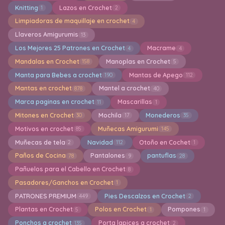
Knitting
Lazos en Crochet
1
2
Limpiadoras de maquillaje en crochet
4
Llaveros Amigurumis
13
Los Mejores 25 Patrones en Crochet
Macrame
4
4
Mandalas en Crochet
Manoplas en Crochet
158
5
Manta para Bebes a crochet
Mantas de Apego
190
112
Mantas en crochet
Mantel a crochet
878
40
Marca paginas en crochet
Mascarillas
11
1
Mitones en Crochet
Mochila
Monederos
30
17
35
Motivos en crochet
Muñecas Amigurumi
85
145
Muñecas de tela
Navidad
Otoño en Cochet
2
112
1
Paños de Cocina
Pantalones
pantuflas
78
9
28
Pañuelos para el Cabello en Crochet
8
Pasadores/Ganchos en Crochet
1
PATRONES PREMIUM
Pies Descalzos en Crochet
449
2
Plantas en Crochet
Polos en Crochet
Pompones
5
1
1
Ponchos a crochet
Porta lapices a crochet
135
2