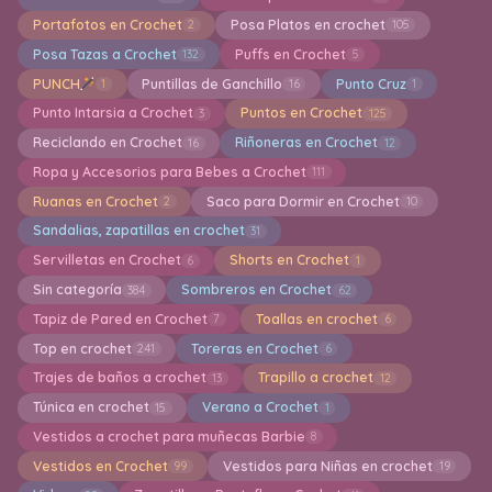
Portafotos en Crochet
Posa Platos en crochet
2
105
Posa Tazas a Crochet
Puffs en Crochet
132
5
PUNCH
Puntillas de Ganchillo
Punto Cruz
1
16
1
Punto Intarsia a Crochet
Puntos en Crochet
3
125
Reciclando en Crochet
Riñoneras en Crochet
16
12
Ropa y Accesorios para Bebes a Crochet
111
Ruanas en Crochet
Saco para Dormir en Crochet
2
10
Sandalias, zapatillas en crochet
31
Servilletas en Crochet
Shorts en Crochet
6
1
Sin categoría
Sombreros en Crochet
384
62
Tapiz de Pared en Crochet
Toallas en crochet
7
6
Top en crochet
Toreras en Crochet
241
6
Trajes de baños a crochet
Trapillo a crochet
13
12
Túnica en crochet
Verano a Crochet
15
1
Vestidos a crochet para muñecas Barbie
8
Vestidos en Crochet
Vestidos para Niñas en crochet
99
19