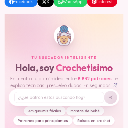
Facebook
X
WhatsApp
Pinterest
TU BUSCADOR INTELIGENTE
Hola, soy
Crochetisimo
Encuentro tu patrón ideal entre
8.832 patrones
, te
explico técnicas y resuelvo dudas. En segundos.
Tu pregunta
Amigurumis fáciles
Mantas de bebé
Patrones para principiantes
Bolsos en crochet