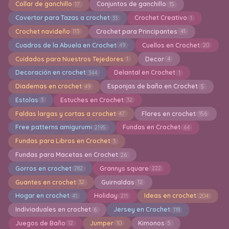
Collar de ganchillo
Conjuntos de ganchillo
17
15
Covertor para Tazas a crochet
Crochet Creativo
33
1
Crochet navideño
Crochet para Principantes
113
41
Cuadros de la Abuela en Crochet
Cuellos en Crochet
49
20
Cuidados para Nuestros Tejedores
Decor
1
4
Decoración en crochet
Delantal en Crochet
344
1
Diademas en crochet
Esponjas de baño en Crochet
49
5
Estolas
Estuches en Crochet
3
32
Faldas largas y cortas a crochet
Flores en crochet
47
156
Free patterns amigurumi
Fundas en Crochet
2195
64
Fundas para Libros en Crochet
3
Fundas para Macetas en Crochet
26
Gorros en crochet
Grannys square
282
222
Guantes en crochet
Guirnaldas
32
12
Hogar en crochet
Holiday
Ideas en crochet
41
211
204
Indiviaduales en crochet
Jersey en Crochet
6
118
Juegos de Baño
Jumper
Kimonos
12
10
5