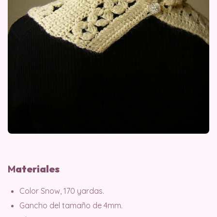
M
ater
iales
Color Snow, 170 yardas.
Gancho del tamaño de 4mm.