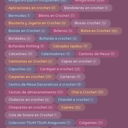
Amigurumi para Principiantes
Amigurumis
542
2494
Aplicaciones en crochet
Bandoleras en crochet
60
5
Bermudas
Bikinis en Crochet
3
27
Bisuteria y Joyeria en Crochet
Blusas crochet
89
111
Boinas en Crochet
Boleros
Bolsa en Crochet
12
14
845
Bordados
Bufanda a crochet
12
32
Bufandas Knitting
Calcados tejidos
15
19
Calcetines
Calentadores
Caminos de Mesa
46
16
41
Camisetas en Crochet
Capas en crochet
25
9
Capuchas
Cardigan a crochet
50
233
Carpetas en crochet
Carteras
293
41
Centro de Mesa Decorativos a crochet
48
Cestas de almacenamiento
Chal a Crochet
123
330
Chalecos en crochet
Chandal a crochet
82
1
Chaquetas en crochet
Cojines
69
102
Cola de Sirena en Crochet
1
Colección TSUM TSUM Amigurumi
Colgantes
17
27