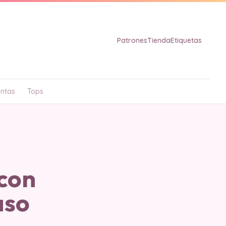
Patrones
Tienda
Etiquetas
ntas
Tops
con
aso