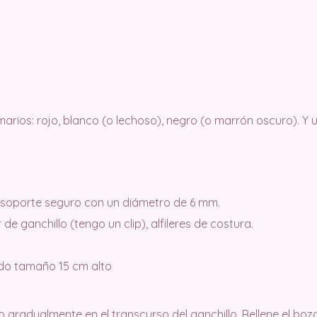
rimarios: rojo, blanco (o lechoso), negro (o marrón oscuro). Y 
n soporte seguro con un diámetro de 6 mm.
 de ganchillo (tengo un clip), alfileres de costura.
do tamaño 15 cm alto
o gradualmente en el transcurso del ganchillo. Rellene el boza