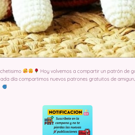
ochetisimo
Hoy volvemos a compartir un patrón de gan
cada día compartimos nuevos patrones gratuitos de amigurum
t