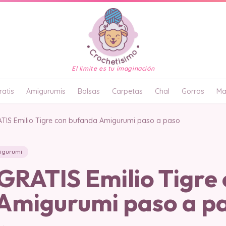
El límite es tu imaginación
atis
Amigurumis
Bolsas
Carpetas
Chal
Gorros
Ma
IS Emilio Tigre con bufanda Amigurumi paso a paso
igurumi
RATIS Emilio Tigre 
Amigurumi paso a p