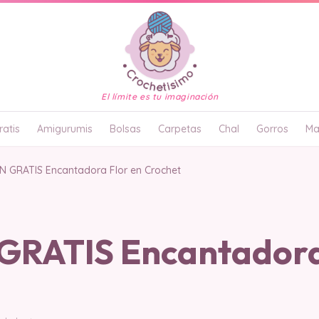
El límite es tu imaginación
atis
Amigurumis
Bolsas
Carpetas
Chal
Gorros
Ma
 GRATIS Encantadora Flor en Crochet
RATIS Encantadora 