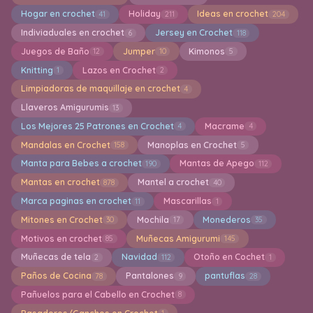
Hogar en crochet
Holiday
Ideas en crochet
41
211
204
Indiviaduales en crochet
Jersey en Crochet
6
118
Juegos de Baño
Jumper
Kimonos
12
10
5
Knitting
Lazos en Crochet
1
2
Limpiadoras de maquillaje en crochet
4
Llaveros Amigurumis
13
Los Mejores 25 Patrones en Crochet
Macrame
4
4
Mandalas en Crochet
Manoplas en Crochet
158
5
Manta para Bebes a crochet
Mantas de Apego
190
112
Mantas en crochet
Mantel a crochet
878
40
Marca paginas en crochet
Mascarillas
11
1
Mitones en Crochet
Mochila
Monederos
30
17
35
Motivos en crochet
Muñecas Amigurumi
85
145
Muñecas de tela
Navidad
Otoño en Cochet
2
112
1
Paños de Cocina
Pantalones
pantuflas
78
9
28
Pañuelos para el Cabello en Crochet
8