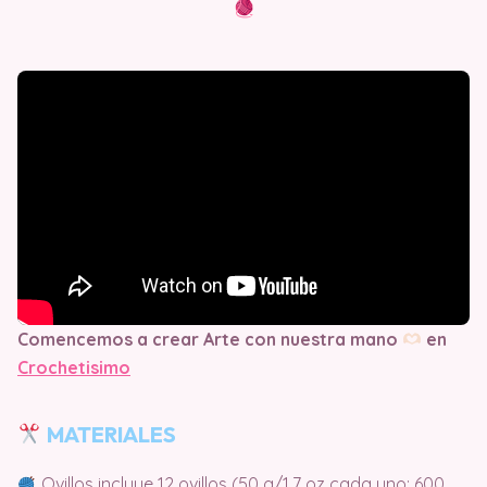
Comencemos a crear Arte con nuestra mano
en
Crochetisimo
MATERIALES
Ovillos incluye 12 ovillos (50 g/1.7 oz cada uno; 600