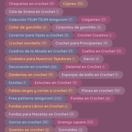
Chaquetas en crochet
Cojines
69
102
Cola de Sirena en Crochet
1
Colección TSUM TSUM Amigurumi
Colgantes
17
27
Collar de ganchillo
Conjuntos de ganchillo
17
15
Covertor para Tazas a crochet
Crochet Creativo
33
1
Crochet navideño
Crochet para Principantes
113
41
Cuadros de la Abuela en Crochet
Cuellos en Crochet
49
20
Cuidados para Nuestros Tejedores
Decor
1
4
Decoración en crochet
Delantal en Crochet
344
1
Diademas en crochet
Esponjas de baño en Crochet
49
5
Estolas
Estuches en Crochet
3
32
Faldas largas y cortas a crochet
Flores en crochet
47
156
Free patterns amigurumi
Fundas en Crochet
2195
64
Fundas para Libros en Crochet
3
Fundas para Macetas en Crochet
26
Gorros en crochet
Grannys square
282
222
Guantes en crochet
Guirnaldas
32
12