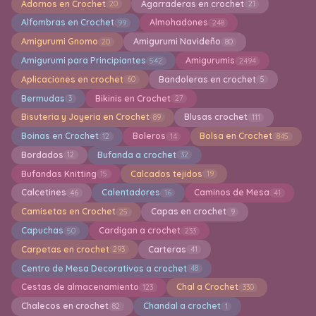
Adornos en Crochet
Agarraderas en crochet
20
21
Alfombras en Crochet
Almohadones
99
248
Amigurumi Gnomo
Amigurumi Navideño
20
80
Amigurumi para Principiantes
Amigurumis
542
2494
Aplicaciones en crochet
Bandoleras en crochet
60
5
Bermudas
Bikinis en Crochet
3
27
Bisuteria y Joyeria en Crochet
Blusas crochet
89
111
Boinas en Crochet
Boleros
Bolsa en Crochet
12
14
845
Bordados
Bufanda a crochet
12
32
Bufandas Knitting
Calcados tejidos
15
19
Calcetines
Calentadores
Caminos de Mesa
46
16
41
Camisetas en Crochet
Capas en crochet
25
9
Capuchas
Cardigan a crochet
50
233
Carpetas en crochet
Carteras
293
41
Centro de Mesa Decorativos a crochet
48
Cestas de almacenamiento
Chal a Crochet
123
330
Chalecos en crochet
Chandal a crochet
82
1