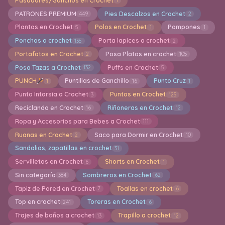
Pasadores/Ganchos en Crochet
1
PATRONES PREMIUM
Pies Descalzos en Crochet
449
2
Plantas en Crochet
Polos en Crochet
Pompones
5
1
1
Ponchos a crochet
Porta lapices a crochet
135
2
Portafotos en Crochet
Posa Platos en crochet
2
105
Posa Tazas a Crochet
Puffs en Crochet
132
5
PUNCH
Puntillas de Ganchillo
Punto Cruz
1
16
1
Punto Intarsia a Crochet
Puntos en Crochet
3
125
Reciclando en Crochet
Riñoneras en Crochet
16
12
Ropa y Accesorios para Bebes a Crochet
111
Ruanas en Crochet
Saco para Dormir en Crochet
2
10
Sandalias, zapatillas en crochet
31
Servilletas en Crochet
Shorts en Crochet
6
1
Sin categoría
Sombreros en Crochet
384
62
Tapiz de Pared en Crochet
Toallas en crochet
7
6
Top en crochet
Toreras en Crochet
241
6
Trajes de baños a crochet
Trapillo a crochet
13
12