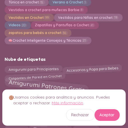
Túnica en crochet
Verano a Crochet
15
1
Vestidos a crochet para muñecas Barbie
8
Vestidos en Crochet
Vestidos para Niñas en crochet
99
19
Videos
Zapatillas y Pantuflas a Cochet
20
41
zapatos para bebés a crochet
36
Crochet Inteligente Consejos y Técnicas
21
Nube de etiquetas
Accesorios y Ropa para Bebes
Amigurumi para Principiantes
Colgantes de Pared en Crochet
Amigurumi Patrones Gratis
Esponjas de baño en crochet
Amigurumi Navideño
Usamos cookies para analítica y anuncios. Puedes
Mandalas en Crochet
Bolsas en Crochet
Almohadas
aceptar o rechazar.
Más información
Estuches en Crochet
MANTA
Bolero
Individuales en crochet
Rechazar
Aceptar
Delantal en Crochet
Macrame
Capuchas en crochet
Crochet para Principantes