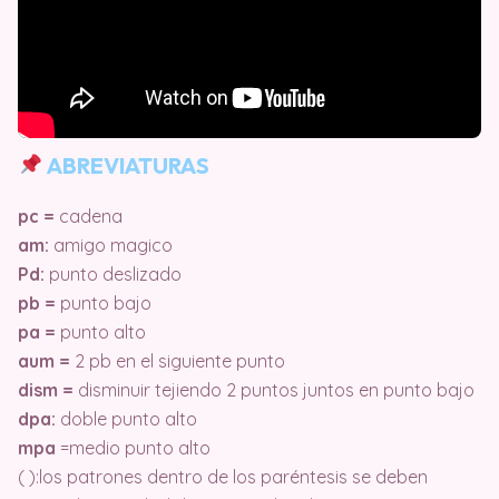
ABREVIATURAS
pc =
cadena
am:
amigo magico
Pd:
punto deslizado
pb =
punto bajo
pa =
punto alto
aum =
2 pb en el siguiente punto
dism =
disminuir tejiendo 2 puntos juntos en punto bajo
dpa:
doble punto alto
mpa
=medio punto alto
( ):los patrones dentro de los paréntesis se deben