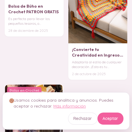
Bolsa de Búho en
Crochet PATRON GRATIS
Es perfecta para llevar los
pequeños tesoros, o
simplemente para añadir un
28 de diciembre de 2025
toque divertido y origina
¡Convierte tu
Creatividad en Ingresos!
Manta Mega Granny
Adaptarla al estilo de cualquier
decoración. ¡Esta es tu
oportunidad de poner tu sello
2 de octubre de 2025
personal en c
Bolsa en Crochet
Usamos cookies para analítica y anuncios. Puedes
aceptar o rechazar.
Más información
Rechazar
Aceptar