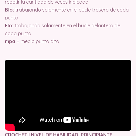
repetir la cantidad de veces indicada
Blo:
trabajando solamente en el bucle trasero de cada
punto
Flo:
trabajando solamente en el bucle delantero de
cada punto
mpa =
medio punto alto
CROCHET | NIVEL DE HABILIDAD: PRINCIPIANTE