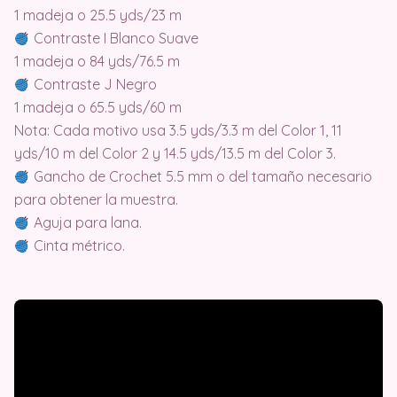
1 madeja o 25.5 yds/23 m
Contraste I Blanco Suave
1 madeja o 84 yds/76.5 m
Contraste J Negro
1 madeja o 65.5 yds/60 m
Nota: Cada motivo usa 3.5 yds/3.3 m del Color 1, 11
yds/10 m del Color 2 y 14.5 yds/13.5 m del Color 3.
Gancho de Crochet 5.5 mm o del tamaño necesario
para obtener la muestra.
Aguja para lana.
Cinta métrico.