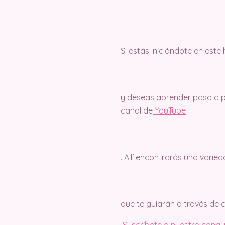
Si estás iniciándote en este
y deseas aprender paso a pa
canal de
Y
ouTube
. Allí encontrarás una varie
que te guiarán a través de
Suscríbete a nuestro canal y