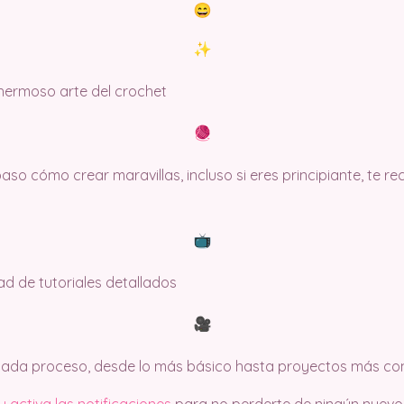
 hermoso arte del crochet
so cómo crear maravillas, incluso si eres principiante, te 
dad de tutoriales detallados
 cada proceso, desde lo más básico hasta proyectos más co
 activa las notificaciones
para no perderte de ningún nuev