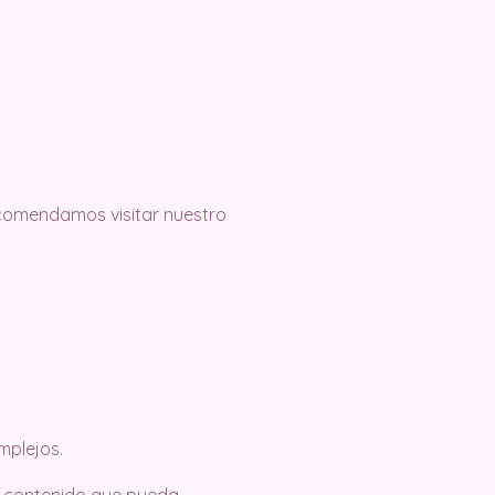
recomendamos visitar nuestro
mplejos.
o contenido que pueda