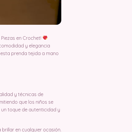
 Piezas en Crochet!
 comodidad y elegancia
, esta prenda tejida a mano
calidad y técnicas de
rmitiendo que los niños se
 un toque de autenticidad y
brillar en cualquier ocasión.