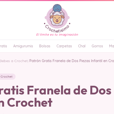
El límite es tu imaginación
atis
Amigurumis
Bolsas
Carpetas
Chal
Gorros
Ma
 Bebes a Crochet
/
Patrón Gratis Franela de Dos Piezas Infantil en Cr
 Crochet
atis Franela de Dos
en Crochet