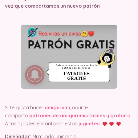
vez que compartamos un nuevo patrón
Si te gusta hacer
amigurumi
, aquí te
comparto
patrones de amigurumis fáciles y gratuito
.
A tus hijos les encantarán estos
juguetes
Diseñador:
Mi mundo unicornio