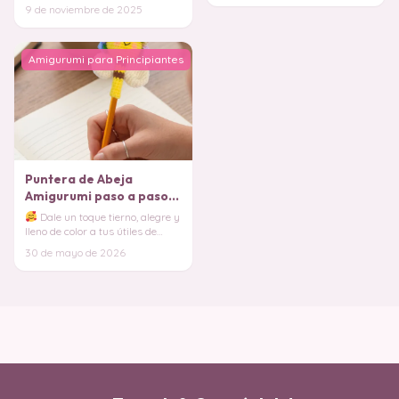
realizar proyectos únicos que se
9 de noviembre de 2025
adapten a di
Amigurumi para Principiantes
Puntera de Abeja
Amigurumi paso a paso
(Patrón Gratis)
Dale un toque tierno, alegre y
lleno de color a tus útiles de
escritura con esta adorable
30 de mayo de 2026
abejita