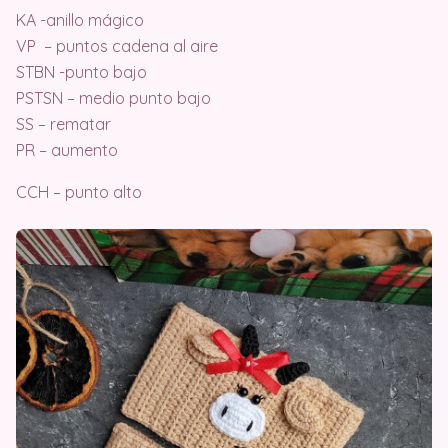
KA -anillo mágico
VP – puntos cadena al aire
STBN -punto bajo
PSTSN – medio punto bajo
SS – rematar
PR – aumento
CCH – punto alto