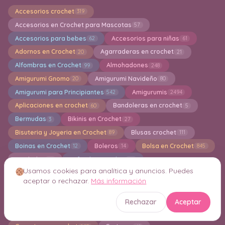
Accesorios crochet
319
Accesorios en Crochet para Mascotas
57
Accesorios para bebes
Accesorios para niñas
62
61
Adornos en Crochet
Agarraderas en crochet
20
21
Alfombras en Crochet
Almohadones
99
248
Amigurumi Gnomo
Amigurumi Navideño
20
80
Amigurumi para Principiantes
Amigurumis
542
2494
Aplicaciones en crochet
Bandoleras en crochet
60
5
Bermudas
Bikinis en Crochet
3
27
Bisuteria y Joyeria en Crochet
Blusas crochet
89
111
Boinas en Crochet
Boleros
Bolsa en Crochet
12
14
845
Bordados
Bufanda a crochet
12
32
Usamos cookies para analítica y anuncios. Puedes
Bufandas Knitting
Calcados tejidos
15
19
aceptar o rechazar.
Más información
Calcetines
Calentadores
Caminos de Mesa
46
16
41
Camisetas en Crochet
Capas en crochet
25
9
Rechazar
Aceptar
Capuchas
Cardigan a crochet
50
233