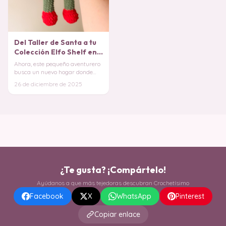
Del Taller de Santa a tu
Colección Elfo Shelf en
Amigurumi
Ahora, este pequeño aventurero
busca un nuevo hogar donde
pueda vigilar las travesuras y
26 de diciembre de 2025
guardar los
¿Te gusta? ¡Compártelo!
Ayúdanos a que más tejedoras descubran Crochetísimo
Facebook
X
WhatsApp
Pinterest
Copiar enlace