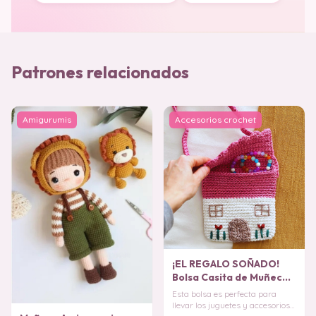
Patrones relacionados
Amigurumis
Accesorios crochet
¡EL REGALO SOÑADO!
Bolsa Casita de Muñecas
Crochet paso a paso
Esta bolsa es perfecta para
PATRÓN
llevar los juguetes y accesorios