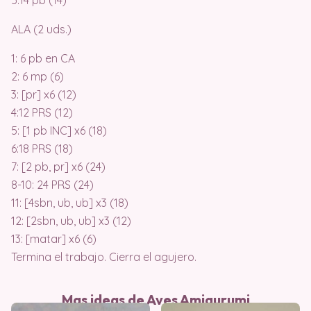
5:14 pb (14)
ALA (2 uds.)
1: 6 pb en CA
2: 6 mp (6)
3: [pr] x6 (12)
4:12 PRS (12)
5: [1 pb INC] x6 (18)
6:18 PRS (18)
7: [2 pb, pr] x6 (24)
8-10: 24 PRS (24)
11: [4sbn, ub, ub] x3 (18)
12: [2sbn, ub, ub] x3 (12)
13: [matar] x6 (6)
Termina el trabajo. Cierra el agujero.
Mas ideas de Aves Amigurumi