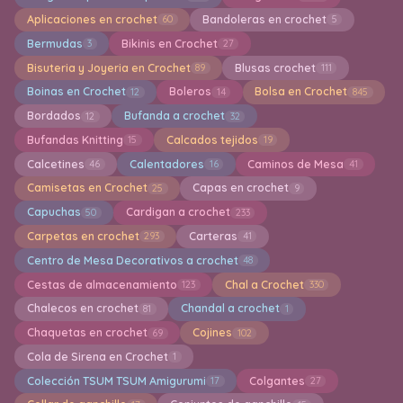
Aplicaciones en crochet
Bandoleras en crochet
60
5
Bermudas
Bikinis en Crochet
3
27
Bisuteria y Joyeria en Crochet
Blusas crochet
89
111
Boinas en Crochet
Boleros
Bolsa en Crochet
12
14
845
Bordados
Bufanda a crochet
12
32
Bufandas Knitting
Calcados tejidos
15
19
Calcetines
Calentadores
Caminos de Mesa
46
16
41
Camisetas en Crochet
Capas en crochet
25
9
Capuchas
Cardigan a crochet
50
233
Carpetas en crochet
Carteras
293
41
Centro de Mesa Decorativos a crochet
48
Cestas de almacenamiento
Chal a Crochet
123
330
Chalecos en crochet
Chandal a crochet
81
1
Chaquetas en crochet
Cojines
69
102
Cola de Sirena en Crochet
1
Colección TSUM TSUM Amigurumi
Colgantes
17
27