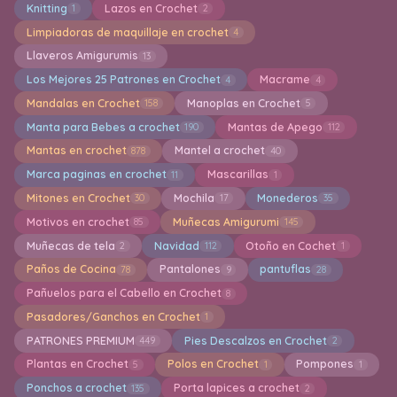
Knitting
Lazos en Crochet
1
2
Limpiadoras de maquillaje en crochet
4
Llaveros Amigurumis
13
Los Mejores 25 Patrones en Crochet
Macrame
4
4
Mandalas en Crochet
Manoplas en Crochet
158
5
Manta para Bebes a crochet
Mantas de Apego
190
112
Mantas en crochet
Mantel a crochet
878
40
Marca paginas en crochet
Mascarillas
11
1
Mitones en Crochet
Mochila
Monederos
30
17
35
Motivos en crochet
Muñecas Amigurumi
85
145
Muñecas de tela
Navidad
Otoño en Cochet
2
112
1
Paños de Cocina
Pantalones
pantuflas
78
9
28
Pañuelos para el Cabello en Crochet
8
Pasadores/Ganchos en Crochet
1
PATRONES PREMIUM
Pies Descalzos en Crochet
449
2
Plantas en Crochet
Polos en Crochet
Pompones
5
1
1
Ponchos a crochet
Porta lapices a crochet
135
2