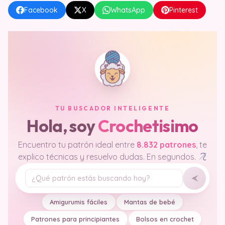
Facebook
X
WhatsApp
Pinterest
TU BUSCADOR INTELIGENTE
Hola, soy
Crochetisimo
Encuentro tu patrón ideal entre
8.832 patrones
, te
explico técnicas y resuelvo dudas. En segundos.
Tu pregunta
Amigurumis fáciles
Mantas de bebé
Patrones para principiantes
Bolsos en crochet