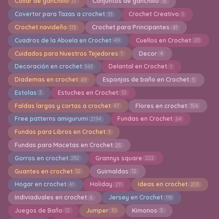
Collar de ganchillo
Conjuntos de ganchillo
17
15
Covertor para Tazas a crochet
Crochet Creativo
33
1
Crochet navideño
Crochet para Principantes
113
41
Cuadros de la Abuela en Crochet
Cuellos en Crochet
49
20
Cuidados para Nuestros Tejedores
Decor
1
4
Decoración en crochet
Delantal en Crochet
343
1
Diademas en crochet
Esponjas de baño en Crochet
49
5
Estolas
Estuches en Crochet
3
32
Faldas largas y cortas a crochet
Flores en crochet
47
156
Free patterns amigurumi
Fundas en Crochet
2194
64
Fundas para Libros en Crochet
3
Fundas para Macetas en Crochet
25
Gorros en crochet
Grannys square
282
222
Guantes en crochet
Guirnaldas
32
12
Hogar en crochet
Holiday
Ideas en crochet
41
211
203
Indiviaduales en crochet
Jersey en Crochet
6
118
Juegos de Baño
Jumper
Kimonos
12
10
5