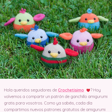
Hola queridos seguidores de
Crochetisimo
? Hoy
volvemos a compartir un patrón de ganchillo amigurumi
gratis para vosotros. Como ya sabéis, cada día
compartimos nuevos patrones gratuitos de amigurumi