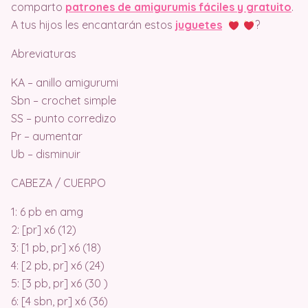
comparto
patrones de amigurumis fáciles y gratuito
.
A tus hijos les encantarán estos
juguetes
?
Abreviaturas
KA – anillo amigurumi
Sbn – crochet simple
SS – punto corredizo
Pr – aumentar
Ub – disminuir
CABEZA / CUERPO
1: 6 pb en amg
2: [pr] x6 (12)
3: [1 pb, pr] x6 (18)
4: [2 pb, pr] x6 (24)
5: [3 pb, pr] x6 (30 )
6: [4 sbn, pr] x6 (36)