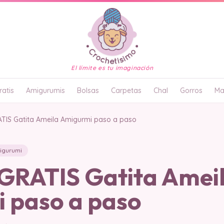
El límite es tu imaginación
atis
Amigurumis
Bolsas
Carpetas
Chal
Gorros
Ma
IS Gatita Ameila Amigurmi paso a paso
igurumi
RATIS Gatita Amei
 paso a paso