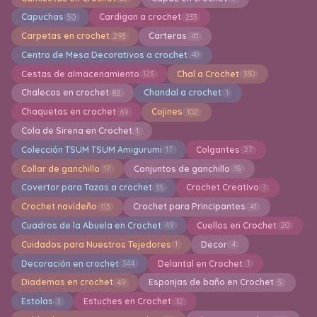
Capuchas
Cardigan a crochet
50
233
Carpetas en crochet
Carteras
293
41
Centro de Mesa Decorativos a crochet
48
Cestas de almacenamiento
Chal a Crochet
123
330
Chalecos en crochet
Chandal a crochet
82
1
Chaquetas en crochet
Cojines
69
102
Cola de Sirena en Crochet
1
Colección TSUM TSUM Amigurumi
Colgantes
17
27
Collar de ganchillo
Conjuntos de ganchillo
17
15
Covertor para Tazas a crochet
Crochet Creativo
33
1
Crochet navideño
Crochet para Principantes
113
41
Cuadros de la Abuela en Crochet
Cuellos en Crochet
49
20
Cuidados para Nuestros Tejedores
Decor
1
4
Decoración en crochet
Delantal en Crochet
344
1
Diademas en crochet
Esponjas de baño en Crochet
49
5
Estolas
Estuches en Crochet
3
32