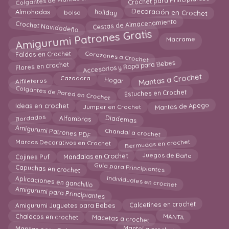
bolso
Decoración en Crochet
holiday
Almohadas
Cestas de Almacenamiento
Crochet Navidadeño
Amigurumi Patrones Gratis
Macrame
Corazones a Crochet
Faldas en Crochet
Accesorios y Ropa para Bebes
Flores en crochet
Mantas a Crochet
Cazadora
Alfileteros
Hogar
Colgantes de Pared en Crochet
Estuches en Crochet
Ideas en crochet
Mantas de Apego
Jumper en Crochet
Bordados
Diademas
Alfombras
Amigurumi Patrones PDF
Chandal a crochet
Bermudas en crochet
Marcos Decorativos en Crochet
Cojines Puf
Mandalas en Crochet
Juegos de Baño
Capuchas en crochet
Guía para Principiantes
Individuales en crochet
Aplicaciones en ganchillo
Amigurumi para Principiantes
Calcetines en crochet
Amigurumi Juguetes para Bebes
MANTA
Macetas a crochet
Chalecos en crochet