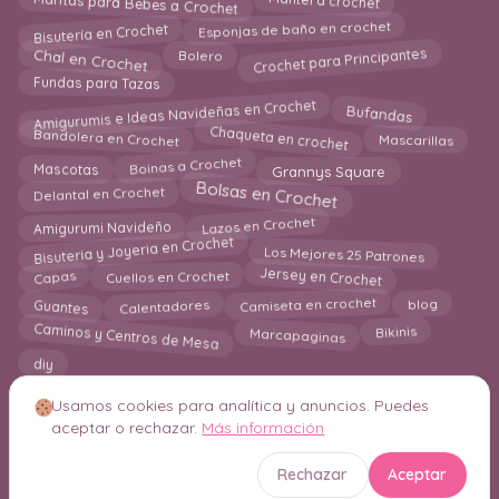
Mantas para Bebes a Crochet
Mantel a crochet
Bisutería en Crochet
Esponjas de baño en crochet
Chal en Crochet
Crochet para Principantes
Bolero
Fundas para Tazas
Amigurumis e Ideas Navideñas en Crochet
Bufandas
Chaqueta en crochet
Bandolera en Crochet
Mascarillas
Boinas a Crochet
Grannys Square
Mascotas
Bolsas en Crochet
Delantal en Crochet
Lazos en Crochet
Amigurumi Navideño
Bisuteria y Joyeria en Crochet
Los Mejores 25 Patrones
Jersey en Crochet
Cuellos en Crochet
Capas
blog
Camiseta en crochet
Guantes
Calentadores
Caminos y Centros de Mesa
Marcapaginas
Bikinis
diy
Usamos cookies para analítica y anuncios. Puedes
aceptar o rechazar.
Más información
© 2026 Crochetisimo. Todos los derechos reservados.
Rechazar
Aceptar