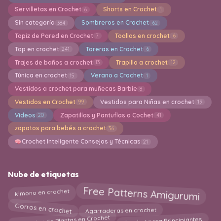
Servilletas en Crochet
Shorts en Crochet
6
1
Sin categoría
Sombreros en Crochet
384
62
Tapiz de Pared en Crochet
Toallas en crochet
7
6
Top en crochet
Toreras en Crochet
241
6
Trajes de baños a crochet
Trapillo a crochet
13
12
Túnica en crochet
Verano a Crochet
15
1
Vestidos a crochet para muñecas Barbie
8
Vestidos en Crochet
Vestidos para Niñas en crochet
99
19
Videos
Zapatillas y Pantuflas a Cochet
20
41
zapatos para bebés a crochet
36
Crochet Inteligente Consejos y Técnicas
21
Nube de etiquetas
Free Patterns Amigurumi
kimono en crochet
Gorros en crochet
Agarraderas en crochet
Colgantes de Plantas en Crochet
Crochet para Principiantes