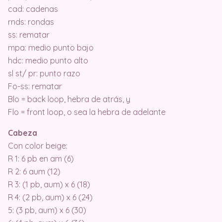
cad: cadenas
rnds: rondas
ss: rematar
mpa: medio punto bajo
hdc: medio punto alto
sl st/ pr: punto razo
Fo-ss: rematar
Blo = back loop, hebra de atrás, y
Flo = front loop, o sea la hebra de adelante
Cabeza
Con color beige:
R 1: 6 pb en am (6)
R 2: 6 aum (12)
R 3: (1 pb, aum) x 6 (18)
R 4: (2 pb, aum) x 6 (24)
5: (3 pb, aum) x 6 (30)