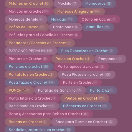
Mitones en Crochet
Mochila
Monederos
30
17
35
Motivos en crochet
Muñecas Amigurumi
85
145
Muñecas de tela
Navidad
Otoño en Cochet
2
112
1
Paños de Cocina
Pantalones
pantuflas
78
9
28
Pañuelos para el Cabello en Crochet
8
Pasadores/Ganchos en Crochet
1
PATRONES PREMIUM
Pies Descalzos en Crochet
449
2
Plantas en Crochet
Polos en Crochet
Pompones
5
1
1
Ponchos a crochet
Porta lapices a crochet
135
2
Portafotos en Crochet
Posa Platos en crochet
2
105
Posa Tazas a Crochet
Puffs en Crochet
132
5
PUNCH
Puntillas de Ganchillo
Punto Cruz
1
16
1
Punto Intarsia a Crochet
Puntos en Crochet
3
125
Reciclando en Crochet
Riñoneras en Crochet
16
12
Ropa y Accesorios para Bebes a Crochet
111
Ruanas en Crochet
Saco para Dormir en Crochet
2
10
Sandalias, zapatillas en crochet
31