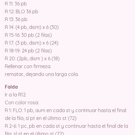
R 11: 36 pb
R 12: BLO 36 pb
R 13: 36 pb
R 14: (4 pb, dism) x 6 (30)
R 15-16: 30 pb (2 filas)
R 17: (3 pb, dism) x 6 (24)
R 18-19: 24 pb (2 filas)
R 20: (2pb, dism ) x 6 (18)
Rellenar con firmeza.
rematar., dejando una larga cola.
Falda
Ir a la R12.
Con color rosa:
R 1: FLO: 1 pb, aum en cada st y continuar hasta el final
de la fila, sl pt en el último st (72)
R 2-6: 1 pc, pb en cada st y continuar hasta el final de la
fila, sl st en el último st (72)