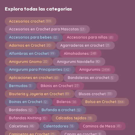
Explora todas las categorías
Accesorios crochet
319
Accesorios en Crochet para Mascotas
57
Accesorios para bebes
Accesorios para niñas
62
61
Adornos en Crochet
Agarraderas en crochet
20
21
Alfombras en Crochet
Almohadones
99
248
Amigurumi Gnomo
Amigurumi Navideño
20
80
Amigurumi para Principiantes
Amigurumis
542
2494
Aplicaciones en crochet
Bandoleras en crochet
60
5
Bermudas
Bikinis en Crochet
3
27
Bisuteria y Joyeria en Crochet
Blusas crochet
89
111
Boinas en Crochet
Boleros
Bolsa en Crochet
12
14
844
Bordados
Bufanda a crochet
12
32
Bufandas Knitting
Calcados tejidos
15
19
Calcetines
Calentadores
Caminos de Mesa
46
16
41
Camisetas en Crochet
Capas en crochet
25
9