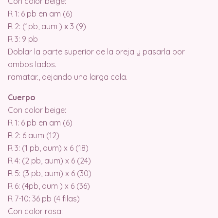
Con color beige:
R 1: 6 pb en am (6)
R 2: (1pb, aum ) х 3 (9)
R 3: 9 pb
Doblar la parte superior de la oreja y pasarla por
ambos lados.
ramatar., dejando una larga cola.
Cuerpo
Con color beige:
R 1: 6 pb en am (6)
R 2: 6 aum (12)
R 3: (1 pb, aum) x 6 (18)
R 4: (2 pb, aum) x 6 (24)
R 5: (3 pb, aum) x 6 (30)
R 6: (4pb, aum ) x 6 (36)
R 7-10: 36 pb (4 filas)
Con color rosa: