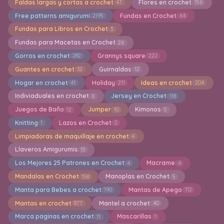
Faldas largas y cortas a crochet
Flores en crochet
47
156
Free patterns amigurumi
Fundas en Crochet
2195
64
Fundas para Libros en Crochet
3
Fundas para Macetas en Crochet
26
Gorros en crochet
Grannys square
282
222
Guantes en crochet
Guirnaldas
32
12
Hogar en crochet
Holiday
Ideas en crochet
41
211
204
Indiviaduales en crochet
Jersey en Crochet
6
118
Juegos de Baño
Jumper
Kimonos
12
10
5
Knitting
Lazos en Crochet
1
2
Limpiadoras de maquillaje en crochet
4
Llaveros Amigurumis
13
Los Mejores 25 Patrones en Crochet
Macrame
4
4
Mandalas en Crochet
Manoplas en Crochet
158
5
Manta para Bebes a crochet
Mantas de Apego
190
112
Mantas en crochet
Mantel a crochet
877
40
Marca paginas en crochet
Mascarillas
11
1