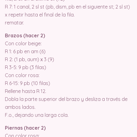
R 7: 1 canal, 2 sl st (pb, dism, pb en el siguiente st; 2 sl st)
x repetir hasta el final de la fila.
rematar.
Brazos (hacer 2)
Con color beige:
R 1: 6 pb en am (6)
R 2: (1 pb, aum) х 3 (9)
R 3-5: 9 pb (3 filas)
Con color rosa:
R 6-15: 9 pb (10 filas)
Rellene hasta R 12.
Dobla la parte superior del brazo y desliza a través de
ambos lados.
F.o., dejando una larga cola.
Piernas (hacer 2)
Con color rosa: