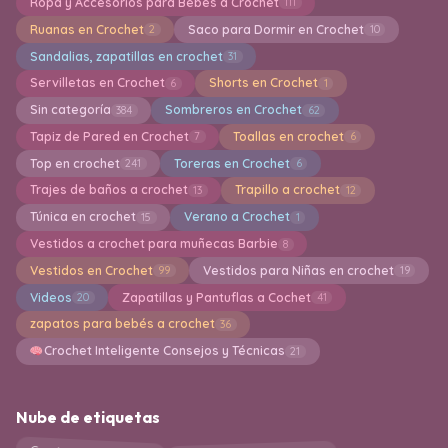
Ropa y Accesorios para Bebes a Crochet
111
Ruanas en Crochet
Saco para Dormir en Crochet
2
10
Sandalias, zapatillas en crochet
31
Servilletas en Crochet
Shorts en Crochet
6
1
Sin categoría
Sombreros en Crochet
384
62
Tapiz de Pared en Crochet
Toallas en crochet
7
6
Top en crochet
Toreras en Crochet
241
6
Trajes de baños a crochet
Trapillo a crochet
13
12
Túnica en crochet
Verano a Crochet
15
1
Vestidos a crochet para muñecas Barbie
8
Vestidos en Crochet
Vestidos para Niñas en crochet
99
19
Videos
Zapatillas y Pantuflas a Cochet
20
41
zapatos para bebés a crochet
36
Crochet Inteligente Consejos y Técnicas
21
Nube de etiquetas