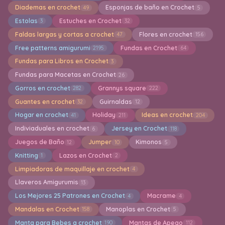
Diademas en crochet
Esponjas de baño en Crochet
49
5
Estolas
Estuches en Crochet
3
32
Faldas largas y cortas a crochet
Flores en crochet
47
156
Free patterns amigurumi
Fundas en Crochet
2195
64
Fundas para Libros en Crochet
3
Fundas para Macetas en Crochet
26
Gorros en crochet
Grannys square
282
222
Guantes en crochet
Guirnaldas
32
12
Hogar en crochet
Holiday
Ideas en crochet
41
211
204
Indiviaduales en crochet
Jersey en Crochet
6
118
Juegos de Baño
Jumper
Kimonos
12
10
5
Knitting
Lazos en Crochet
1
2
Limpiadoras de maquillaje en crochet
4
Llaveros Amigurumis
13
Los Mejores 25 Patrones en Crochet
Macrame
4
4
Mandalas en Crochet
Manoplas en Crochet
158
5
Manta para Bebes a crochet
Mantas de Apego
190
112