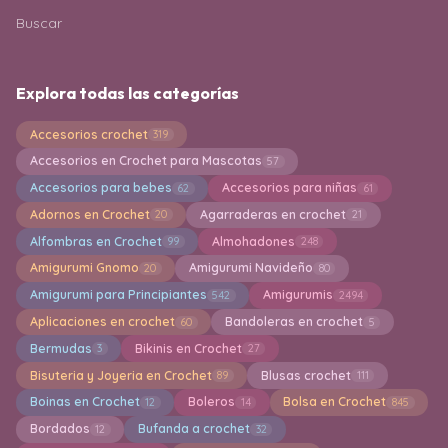
Buscar
Explora todas las categorías
Accesorios crochet
319
Accesorios en Crochet para Mascotas
57
Accesorios para bebes
Accesorios para niñas
62
61
Adornos en Crochet
Agarraderas en crochet
20
21
Alfombras en Crochet
Almohadones
99
248
Amigurumi Gnomo
Amigurumi Navideño
20
80
Amigurumi para Principiantes
Amigurumis
542
2494
Aplicaciones en crochet
Bandoleras en crochet
60
5
Bermudas
Bikinis en Crochet
3
27
Bisuteria y Joyeria en Crochet
Blusas crochet
89
111
Boinas en Crochet
Boleros
Bolsa en Crochet
12
14
845
Bordados
Bufanda a crochet
12
32