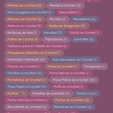
Mantas en crochet
Mantel a crochet
878
40
Marca paginas en crochet
Mascarillas
11
1
Mitones en Crochet
Mochila
Monederos
30
17
35
Motivos en crochet
Muñecas Amigurumi
85
145
Muñecas de tela
Navidad
Otoño en Cochet
2
112
1
Paños de Cocina
Pantalones
pantuflas
78
9
28
Pañuelos para el Cabello en Crochet
8
Pasadores/Ganchos en Crochet
1
PATRONES PREMIUM
Pies Descalzos en Crochet
449
2
Plantas en Crochet
Polos en Crochet
Pompones
5
1
1
Ponchos a crochet
Porta lapices a crochet
135
2
Portafotos en Crochet
Posa Platos en crochet
2
105
Posa Tazas a Crochet
Puffs en Crochet
132
5
PUNCH
Puntillas de Ganchillo
Punto Cruz
1
16
1
Punto Intarsia a Crochet
Puntos en Crochet
3
125
Reciclando en Crochet
Riñoneras en Crochet
16
12