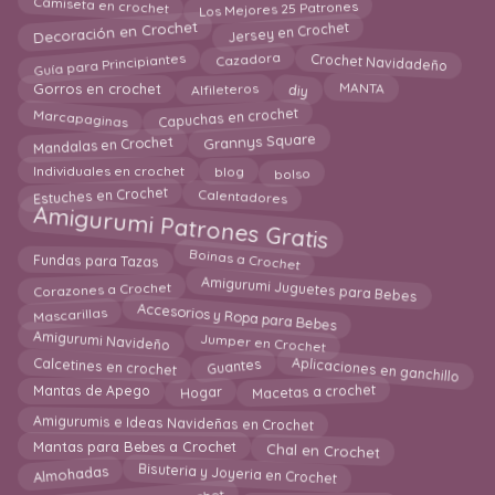
Los Mejores 25 Patrones
Camiseta en crochet
Decoración en Crochet
Jersey en Crochet
Guía para Principiantes
Crochet Navidadeño
Cazadora
Alfileteros
diy
MANTA
Gorros en crochet
Marcapaginas
Capuchas en crochet
Mandalas en Crochet
Grannys Square
bolso
blog
Individuales en crochet
Estuches en Crochet
Calentadores
Amigurumi Patrones Gratis
Boinas a Crochet
Fundas para Tazas
Amigurumi Juguetes para Bebes
Corazones a Crochet
Accesorios y Ropa para Bebes
Mascarillas
Amigurumi Navideño
Jumper en Crochet
Aplicaciones en ganchillo
Calcetines en crochet
Guantes
Hogar
Macetas a crochet
Mantas de Apego
Amigurumis e Ideas Navideñas en Crochet
Chal en Crochet
Mantas para Bebes a Crochet
Bisuteria y Joyeria en Crochet
Almohadas