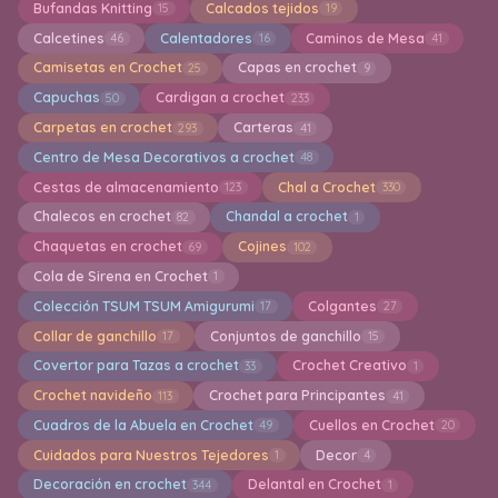
Bufandas Knitting
Calcados tejidos
15
19
Calcetines
Calentadores
Caminos de Mesa
46
16
41
Camisetas en Crochet
Capas en crochet
25
9
Capuchas
Cardigan a crochet
50
233
Carpetas en crochet
Carteras
293
41
Centro de Mesa Decorativos a crochet
48
Cestas de almacenamiento
Chal a Crochet
123
330
Chalecos en crochet
Chandal a crochet
82
1
Chaquetas en crochet
Cojines
69
102
Cola de Sirena en Crochet
1
Colección TSUM TSUM Amigurumi
Colgantes
17
27
Collar de ganchillo
Conjuntos de ganchillo
17
15
Covertor para Tazas a crochet
Crochet Creativo
33
1
Crochet navideño
Crochet para Principantes
113
41
Cuadros de la Abuela en Crochet
Cuellos en Crochet
49
20
Cuidados para Nuestros Tejedores
Decor
1
4
Decoración en crochet
Delantal en Crochet
344
1