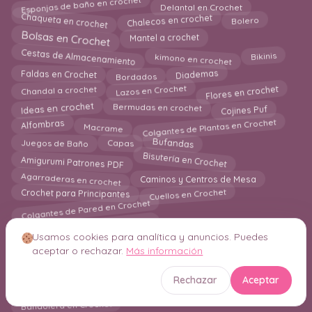
Esponjas de baño en crochet
Delantal en Crochet
Chaqueta en crochet
Chalecos en crochet
Bolero
Bolsas en Crochet
Mantel a crochet
Cestas de Almacenamiento
kimono en crochet
Bikinis
Bordados
Diademas
Faldas en Crochet
Flores en crochet
Lazos en Crochet
Chandal a crochet
Cojines Puf
Ideas en crochet
Bermudas en crochet
Colgantes de Plantas en Crochet
Macrame
Alfombras
Juegos de Baño
Bufandas
Capas
Amigurumi Patrones PDF
Bisutería en Crochet
Agarraderas en crochet
Caminos y Centros de Mesa
Cuellos en Crochet
Crochet para Principantes
Colgantes de Pared en Crochet
Marcos Decorativos en Crochet
Mantas a Crochet
Usamos cookies para analítica y anuncios. Puedes
Amigurumi para Principiantes
aceptar o rechazar.
Más información
Free Patterns Amigurumi
holiday
Rechazar
Aceptar
Crochet para Principiantes
Mascotas
Bandolera en Crochet