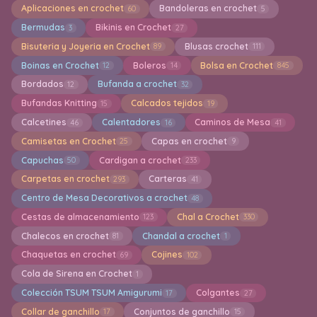
Aplicaciones en crochet
Bandoleras en crochet
60
5
Bermudas
Bikinis en Crochet
3
27
Bisuteria y Joyeria en Crochet
Blusas crochet
89
111
Boinas en Crochet
Boleros
Bolsa en Crochet
12
14
845
Bordados
Bufanda a crochet
12
32
Bufandas Knitting
Calcados tejidos
15
19
Calcetines
Calentadores
Caminos de Mesa
46
16
41
Camisetas en Crochet
Capas en crochet
25
9
Capuchas
Cardigan a crochet
50
233
Carpetas en crochet
Carteras
293
41
Centro de Mesa Decorativos a crochet
48
Cestas de almacenamiento
Chal a Crochet
123
330
Chalecos en crochet
Chandal a crochet
81
1
Chaquetas en crochet
Cojines
69
102
Cola de Sirena en Crochet
1
Colección TSUM TSUM Amigurumi
Colgantes
17
27
Collar de ganchillo
Conjuntos de ganchillo
17
15