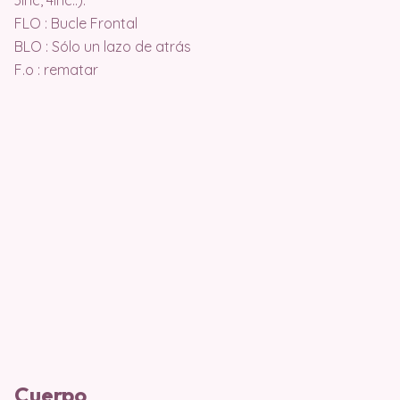
3inc, 4inc..).
FLO : Bucle Frontal
BLO : Sólo un lazo de atrás
F.o : rematar
Cuerpo