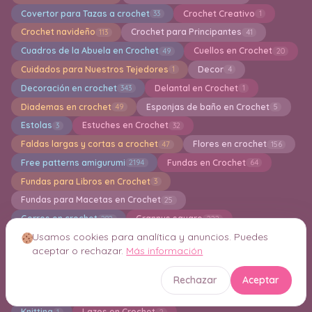
Covertor para Tazas a crochet
Crochet Creativo
33
1
Crochet navideño
Crochet para Principantes
113
41
Cuadros de la Abuela en Crochet
Cuellos en Crochet
49
20
Cuidados para Nuestros Tejedores
Decor
1
4
Decoración en crochet
Delantal en Crochet
343
1
Diademas en crochet
Esponjas de baño en Crochet
49
5
Estolas
Estuches en Crochet
3
32
Faldas largas y cortas a crochet
Flores en crochet
47
156
Free patterns amigurumi
Fundas en Crochet
2194
64
Fundas para Libros en Crochet
3
Fundas para Macetas en Crochet
25
Gorros en crochet
Grannys square
282
222
Usamos cookies para analítica y anuncios. Puedes
Guantes en crochet
Guirnaldas
32
12
aceptar o rechazar.
Más información
Hogar en crochet
Holiday
Ideas en crochet
41
211
203
Indiviaduales en crochet
Jersey en Crochet
6
118
Rechazar
Aceptar
Juegos de Baño
Jumper
Kimonos
12
10
5
Knitting
Lazos en Crochet
1
2