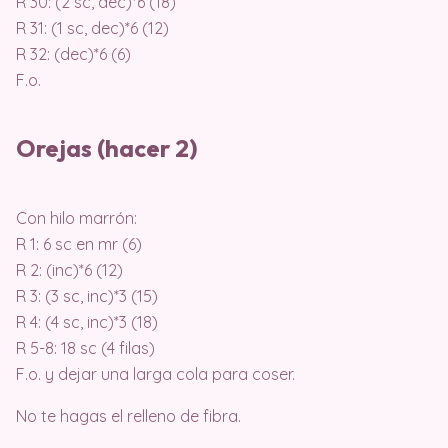
R 30: (2 sc, dec)*6 (18)
R 31: (1 sc, dec)*6 (12)
R 32: (dec)*6 (6)
F.o.
Orejas (hacer 2)
Con hilo marrón:
R 1: 6 sc en mr (6)
R 2: (inc)*6 (12)
R 3: (3 sc, inc)*3 (15)
R 4: (4 sc, inc)*3 (18)
R 5-8: 18 sc (4 filas)
F.o. y dejar una larga cola para coser.
No te hagas el relleno de fibra.