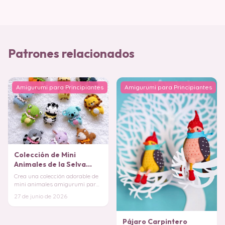
Patrones relacionados
Amigurumi para Principiantes
Amigurumi para Principiantes
Colección de Mini
Animales de la Selva
Amigurumi (Patrón
Crea una colección adorable de
Gratis)
mini animales amigurumi para
llaveros: jirafa, koala, elefante,
27 de junio de 2026
león
Pájaro Carpintero