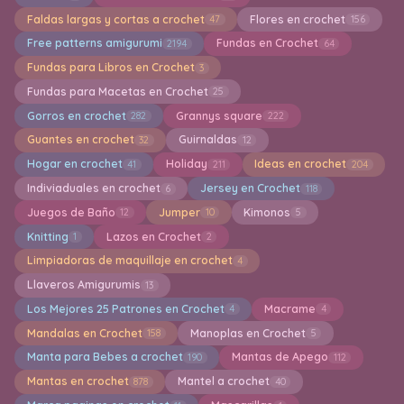
Faldas largas y cortas a crochet
Flores en crochet
47
156
Free patterns amigurumi
Fundas en Crochet
2194
64
Fundas para Libros en Crochet
3
Fundas para Macetas en Crochet
25
Gorros en crochet
Grannys square
282
222
Guantes en crochet
Guirnaldas
32
12
Hogar en crochet
Holiday
Ideas en crochet
41
211
204
Indiviaduales en crochet
Jersey en Crochet
6
118
Juegos de Baño
Jumper
Kimonos
12
10
5
Knitting
Lazos en Crochet
1
2
Limpiadoras de maquillaje en crochet
4
Llaveros Amigurumis
13
Los Mejores 25 Patrones en Crochet
Macrame
4
4
Mandalas en Crochet
Manoplas en Crochet
158
5
Manta para Bebes a crochet
Mantas de Apego
190
112
Mantas en crochet
Mantel a crochet
878
40