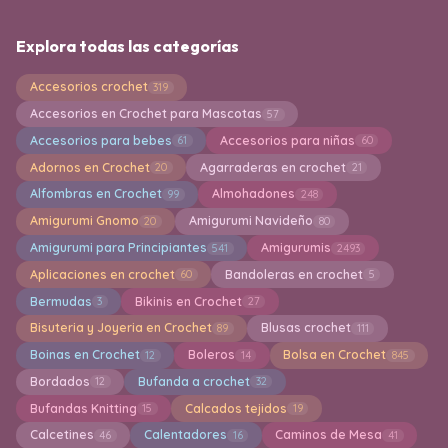
Explora todas las categorías
Accesorios crochet
319
Accesorios en Crochet para Mascotas
57
Accesorios para bebes
Accesorios para niñas
61
60
Adornos en Crochet
Agarraderas en crochet
20
21
Alfombras en Crochet
Almohadones
99
248
Amigurumi Gnomo
Amigurumi Navideño
20
80
Amigurumi para Principiantes
Amigurumis
541
2493
Aplicaciones en crochet
Bandoleras en crochet
60
5
Bermudas
Bikinis en Crochet
3
27
Bisuteria y Joyeria en Crochet
Blusas crochet
89
111
Boinas en Crochet
Boleros
Bolsa en Crochet
12
14
845
Bordados
Bufanda a crochet
12
32
Bufandas Knitting
Calcados tejidos
15
19
Calcetines
Calentadores
Caminos de Mesa
46
16
41