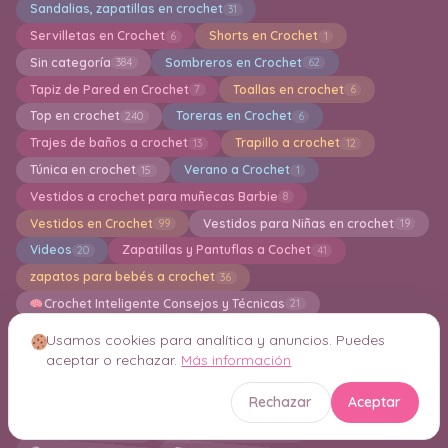
Sandalias, zapatillas en crochet
31
Servilletas en Crochet
Shorts en Crochet
6
1
Sin categoría
Sombreros en Crochet
384
62
Tapiz de Pared en Crochet
Toallas en crochet
7
6
Top en crochet
Toreras en Crochet
240
6
Trajes de baños a crochet
Trapillo a crochet
13
12
Túnica en crochet
Verano a Crochet
15
1
Vestidos a crochet para muñecas Barbie
8
Vestidos en Crochet
Vestidos para Niñas en crochet
99
19
Videos
Zapatillas y Pantuflas a Cochet
20
41
zapatos para bebés a crochet
36
Crochet Inteligente Consejos y Técnicas
21
Usamos cookies para analítica y anuncios. Puedes
aceptar o rechazar.
Más información
Nube de etiquetas
Rechazar
Aceptar
Boinas a Crochet
Lazos en Crochet
diy
Bolero
Jersey en Crochet
Capuchas en crochet