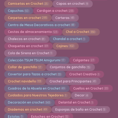
Camisetas en Crochet
Capas en crochet
25
9
Capuchas
Cardigan a crochet
50
233
Carpetas en crochet
Carteras
293
41
Centro de Mesa Decorativos a crochet
48
Cestas de almacenamiento
Chal a Crochet
123
330
Chalecos en crochet
Chandal a crochet
81
1
Chaquetas en crochet
Cojines
69
102
Cola de Sirena en Crochet
1
Colección TSUM TSUM Amigurumi
Colgantes
17
27
Collar de ganchillo
Conjuntos de ganchillo
17
15
Covertor para Tazas a crochet
Crochet Creativo
33
1
Crochet navideño
Crochet para Principantes
113
41
Cuadros de la Abuela en Crochet
Cuellos en Crochet
49
20
Cuidados para Nuestros Tejedores
Decor
1
4
Decoración en crochet
Delantal en Crochet
343
1
Diademas en crochet
Esponjas de baño en Crochet
49
5
Estolas
Estuches en Crochet
3
32