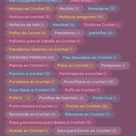
Marca paginas en crochet
Mascarillas
11
1
Mitones en Crochet
Mochila
Monederos
30
17
35
Motivos en crochet
Muñecas Amigurumi
85
145
Muñecas de tela
Navidad
Otoño en Cochet
2
112
1
Paños de Cocina
Pantalones
pantuflas
78
9
28
Pañuelos para el Cabello en Crochet
8
Pasadores/Ganchos en Crochet
1
PATRONES PREMIUM
Pies Descalzos en Crochet
449
2
Plantas en Crochet
Polos en Crochet
Pompones
5
1
1
Ponchos a crochet
Porta lapices a crochet
135
2
Portafotos en Crochet
Posa Platos en crochet
2
105
Posa Tazas a Crochet
Puffs en Crochet
132
5
PUNCH
Puntillas de Ganchillo
Punto Cruz
1
16
1
Punto Intarsia a Crochet
Puntos en Crochet
3
125
Reciclando en Crochet
Riñoneras en Crochet
16
12
Ropa y Accesorios para Bebes a Crochet
110
Ruanas en Crochet
Saco para Dormir en Crochet
2
10