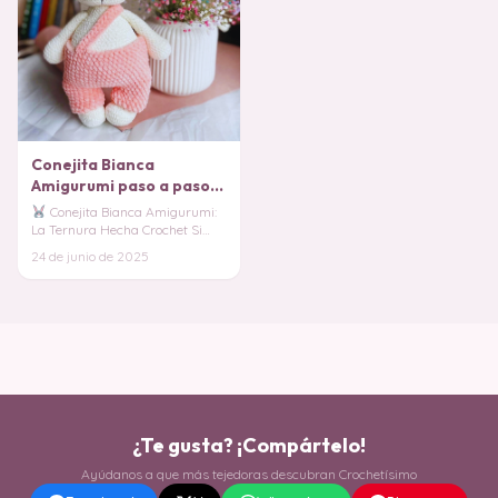
Conejita Bianca
Amigurumi paso a paso
PATRON PDF
Conejita Bianca Amigurumi:
La Ternura Hecha Crochet Si
buscas un proyecto dulce y
24 de junio de 2025
adorable, la Con
¿Te gusta? ¡Compártelo!
Ayúdanos a que más tejedoras descubran Crochetísimo