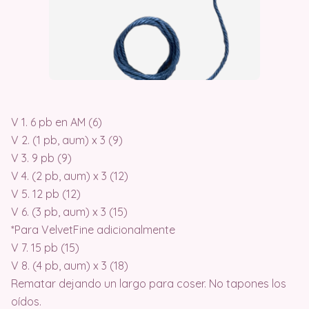
V 1. 6 pb en AM (6)
V 2. (1 pb, aum) x 3 (9)
V 3. 9 pb (9)
V 4. (2 pb, aum) x 3 (12)
V 5. 12 pb (12)
V 6. (3 pb, aum) x 3 (15)
*Para VelvetFine adicionalmente
V 7. 15 pb (15)
V 8. (4 pb, aum) x 3 (18)
Rematar dejando un largo para coser. No tapones los
oídos.