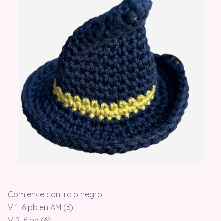
Comience con lila o negro
V 1. 6 pb en AM (6)
V 2. 6 pb (6)