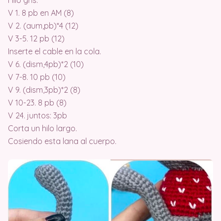
Hilo gris.
V 1. 8 pb en AM (8)
V 2. (aum,pb)*4 (12)
V 3-5. 12 pb (12)
Inserte el cable en la cola.
V 6. (dism,4pb)*2 (10)
V 7-8. 10 pb (10)
V 9. (dism,3pb)*2 (8)
V 10-23. 8 pb (8)
V 24. juntos: 3pb
Corta un hilo largo.
Cosiendo esta lana al cuerpo.