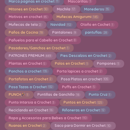
Marca paginas en crochet
Mascarillas
11
1
Mitones en Crochet
Mochila
Monederos
30
17
35
Motivos en crochet
Muñecas Amigurumi
85
145
Muñecas de tela
Navidad
Otoño en Cochet
2
112
1
Paños de Cocina
Pantalones
pantuflas
78
9
28
Pañuelos para el Cabello en Crochet
8
Pasadores/Ganchos en Crochet
1
PATRONES PREMIUM
Pies Descalzos en Crochet
449
2
Plantas en Crochet
Polos en Crochet
Pompones
5
1
1
Ponchos a crochet
Porta lapices a crochet
135
2
Portafotos en Crochet
Posa Platos en crochet
2
105
Posa Tazas a Crochet
Puffs en Crochet
132
5
PUNCH
Puntillas de Ganchillo
Punto Cruz
1
16
1
Punto Intarsia a Crochet
Puntos en Crochet
3
125
Reciclando en Crochet
Riñoneras en Crochet
16
12
Ropa y Accesorios para Bebes a Crochet
110
Ruanas en Crochet
Saco para Dormir en Crochet
2
10