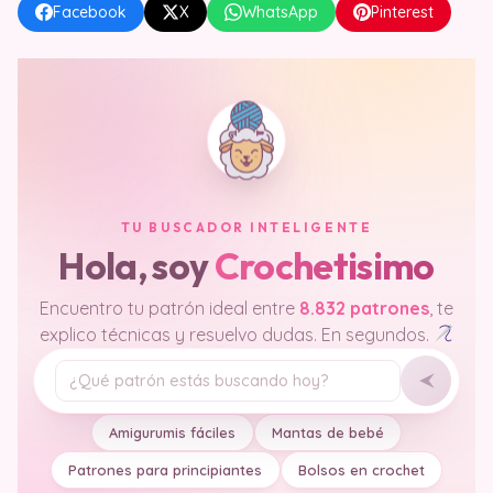
Facebook
X
WhatsApp
Pinterest
TU BUSCADOR INTELIGENTE
Hola, soy
Crochetisimo
Encuentro tu patrón ideal entre
8.832 patrones
, te
explico técnicas y resuelvo dudas. En segundos.
Tu pregunta
Amigurumis fáciles
Mantas de bebé
Patrones para principiantes
Bolsos en crochet