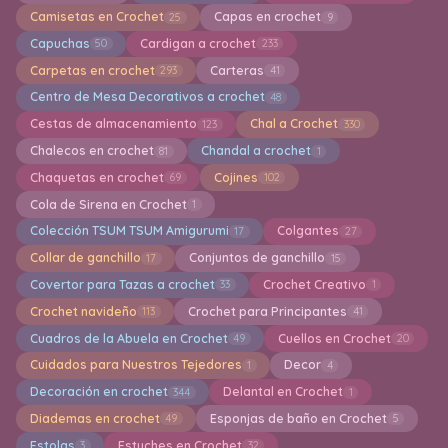
Camisetas en Crochet
Capas en crochet
25
9
Capuchas
Cardigan a crochet
50
233
Carpetas en crochet
Carteras
293
41
Centro de Mesa Decorativos a crochet
48
Cestas de almacenamiento
Chal a Crochet
123
330
Chalecos en crochet
Chandal a crochet
81
1
Chaquetas en crochet
Cojines
69
102
Cola de Sirena en Crochet
1
Colección TSUM TSUM Amigurumi
Colgantes
17
27
Collar de ganchillo
Conjuntos de ganchillo
17
15
Covertor para Tazas a crochet
Crochet Creativo
33
1
Crochet navideño
Crochet para Principantes
113
41
Cuadros de la Abuela en Crochet
Cuellos en Crochet
49
20
Cuidados para Nuestros Tejedores
Decor
1
4
Decoración en crochet
Delantal en Crochet
344
1
Diademas en crochet
Esponjas de baño en Crochet
49
5
Estolas
Estuches en Crochet
3
32