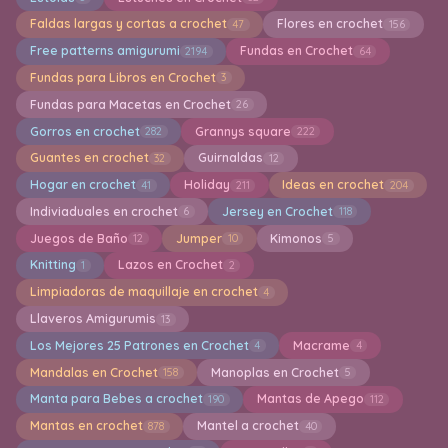
Faldas largas y cortas a crochet
Flores en crochet
47
156
Free patterns amigurumi
Fundas en Crochet
2194
64
Fundas para Libros en Crochet
3
Fundas para Macetas en Crochet
26
Gorros en crochet
Grannys square
282
222
Guantes en crochet
Guirnaldas
32
12
Hogar en crochet
Holiday
Ideas en crochet
41
211
204
Indiviaduales en crochet
Jersey en Crochet
6
118
Juegos de Baño
Jumper
Kimonos
12
10
5
Knitting
Lazos en Crochet
1
2
Limpiadoras de maquillaje en crochet
4
Llaveros Amigurumis
13
Los Mejores 25 Patrones en Crochet
Macrame
4
4
Mandalas en Crochet
Manoplas en Crochet
158
5
Manta para Bebes a crochet
Mantas de Apego
190
112
Mantas en crochet
Mantel a crochet
878
40