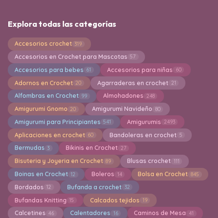
Explora todas las categorías
Accesorios crochet
319
Accesorios en Crochet para Mascotas
57
Accesorios para bebes
Accesorios para niñas
61
60
Adornos en Crochet
Agarraderas en crochet
20
21
Alfombras en Crochet
Almohadones
99
248
Amigurumi Gnomo
Amigurumi Navideño
20
80
Amigurumi para Principiantes
Amigurumis
541
2493
Aplicaciones en crochet
Bandoleras en crochet
60
5
Bermudas
Bikinis en Crochet
3
27
Bisuteria y Joyeria en Crochet
Blusas crochet
89
111
Boinas en Crochet
Boleros
Bolsa en Crochet
12
14
845
Bordados
Bufanda a crochet
12
32
Bufandas Knitting
Calcados tejidos
15
19
Calcetines
Calentadores
Caminos de Mesa
46
16
41