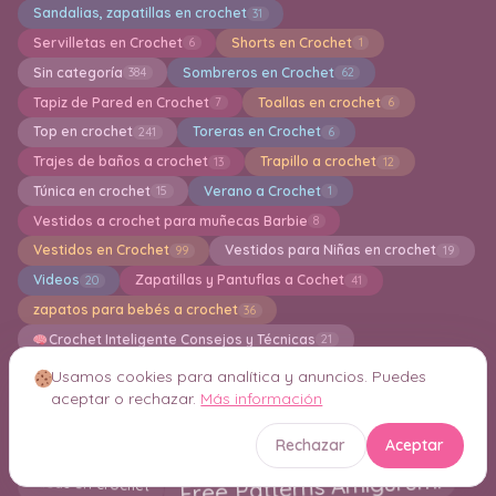
Sandalias, zapatillas en crochet
31
Servilletas en Crochet
Shorts en Crochet
6
1
Sin categoría
Sombreros en Crochet
384
62
Tapiz de Pared en Crochet
Toallas en crochet
7
6
Top en crochet
Toreras en Crochet
241
6
Trajes de baños a crochet
Trapillo a crochet
13
12
Túnica en crochet
Verano a Crochet
15
1
Vestidos a crochet para muñecas Barbie
8
Vestidos en Crochet
Vestidos para Niñas en crochet
99
19
Videos
Zapatillas y Pantuflas a Cochet
20
41
zapatos para bebés a crochet
36
Crochet Inteligente Consejos y Técnicas
21
Usamos cookies para analítica y anuncios. Puedes
aceptar o rechazar.
Más información
Nube de etiquetas
Rechazar
Aceptar
Accesorios y Ropa para Bebes
Jumper en Crochet
Free Patterns Amigurumi
Ideas en crochet