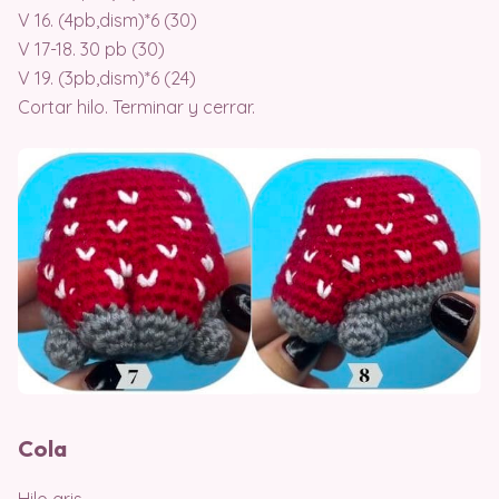
V 16. (4pb,dism)*6 (30)
V 17-18. 30 pb (30)
V 19. (3pb,dism)*6 (24)
Cortar hilo. Terminar y cerrar.
Cola