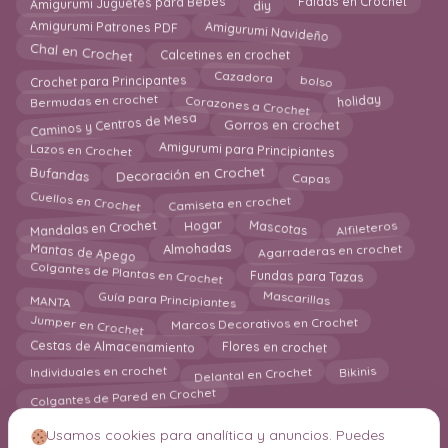
Amigurumi Juguetes para Bebes
Faldas en Crochet
diy
Amigurumi Navideño
Amigurumi Patrones PDF
Chal en Crochet
Calcetines en crochet
Crochet para Principantes
Cazadora
bolso
Corazones a Crochet
Bermudas en crochet
holiday
Caminos y Centros de Mesa
Gorros en crochet
Amigurumi para Principiantes
Lazos en Crochet
Bufandas
Decoración en Crochet
Capas
Camiseta en crochet
Cuellos en Crochet
Mandalas en Crochet
Alfileteros
Mascotas
Hogar
Mantas de Apego
Agarraderas en crochet
Almohadas
Colgantes de Plantas en Crochet
Fundas para Tazas
Mascarillas
Guía para Principiantes
MANTA
Jumper en Crochet
Marcos Decorativos en Crochet
Cestas de Almacenamiento
Flores en crochet
Individuales en crochet
Delantal en Crochet
Bikinis
Colgantes de Pared en Crochet
Usamos cookies para analítica y anuncios. Puedes