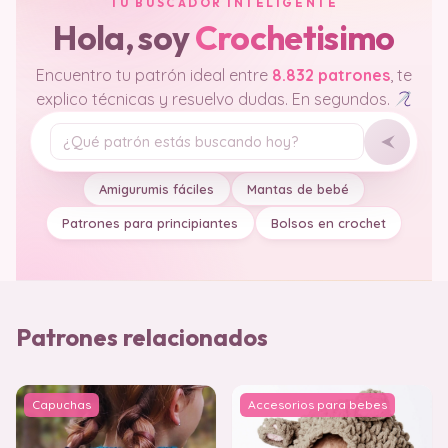
TU BUSCADOR INTELIGENTE
Hola, soy
Crochetisimo
Encuentro tu patrón ideal entre
8.832 patrones
, te
explico técnicas y resuelvo dudas. En segundos.
Tu pregunta
Amigurumis fáciles
Mantas de bebé
Patrones para principiantes
Bolsos en crochet
Patrones relacionados
Capuchas
Accesorios para bebes