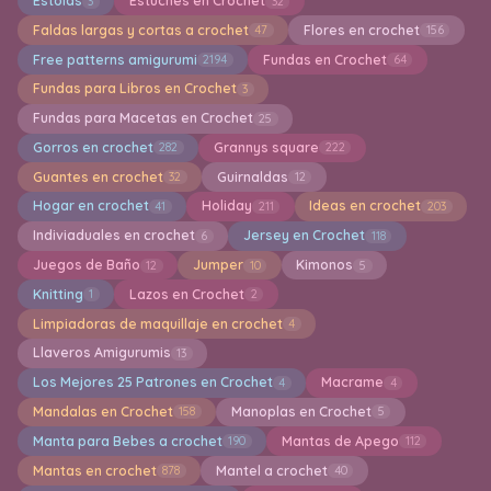
Estolas
Estuches en Crochet
3
32
Faldas largas y cortas a crochet
Flores en crochet
47
156
Free patterns amigurumi
Fundas en Crochet
2194
64
Fundas para Libros en Crochet
3
Fundas para Macetas en Crochet
25
Gorros en crochet
Grannys square
282
222
Guantes en crochet
Guirnaldas
32
12
Hogar en crochet
Holiday
Ideas en crochet
41
211
203
Indiviaduales en crochet
Jersey en Crochet
6
118
Juegos de Baño
Jumper
Kimonos
12
10
5
Knitting
Lazos en Crochet
1
2
Limpiadoras de maquillaje en crochet
4
Llaveros Amigurumis
13
Los Mejores 25 Patrones en Crochet
Macrame
4
4
Mandalas en Crochet
Manoplas en Crochet
158
5
Manta para Bebes a crochet
Mantas de Apego
190
112
Mantas en crochet
Mantel a crochet
878
40