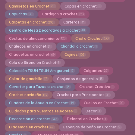
Camisetas en Crochet
Capas en crochet
25
9
Capuchas
Cardigan a crochet
50
233
Carpetas en crochet
Carteras
293
41
Centro de Mesa Decorativos a crochet
48
Cestas de almacenamiento
Chal a Crochet
123
330
Chalecos en crochet
Chandal a crochet
81
1
Chaquetas en crochet
Cojines
69
102
Cola de Sirena en Crochet
1
Colección TSUM TSUM Amigurumi
Colgantes
17
27
Collar de ganchillo
Conjuntos de ganchillo
17
15
Covertor para Tazas a crochet
Crochet Creativo
33
1
Crochet navideño
Crochet para Principantes
113
41
Cuadros de la Abuela en Crochet
Cuellos en Crochet
49
20
Cuidados para Nuestros Tejedores
Decor
1
4
Decoración en crochet
Delantal en Crochet
343
1
Diademas en crochet
Esponjas de baño en Crochet
49
5