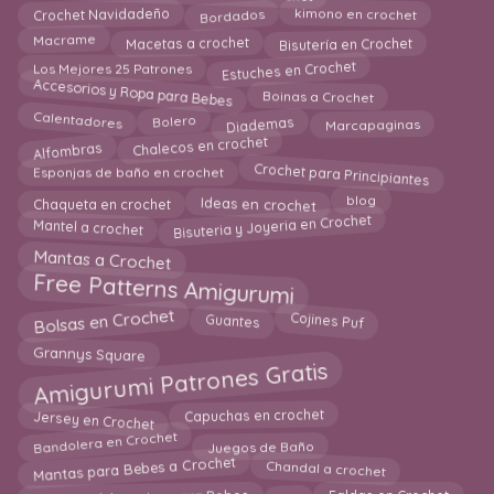
Bordados
kimono en crochet
Crochet Navidadeño
Macrame
Bisutería en Crochet
Macetas a crochet
Estuches en Crochet
Los Mejores 25 Patrones
Accesorios y Ropa para Bebes
Boinas a Crochet
Diademas
Bolero
Calentadores
Marcapaginas
Alfombras
Chalecos en crochet
Crochet para Principiantes
Esponjas de baño en crochet
Ideas en crochet
Chaqueta en crochet
blog
Bisuteria y Joyeria en Crochet
Mantel a crochet
Mantas a Crochet
Free Patterns Amigurumi
Bolsas en Crochet
Cojines Puf
Guantes
Grannys Square
Amigurumi Patrones Gratis
Jersey en Crochet
Capuchas en crochet
Bandolera en Crochet
Juegos de Baño
Mantas para Bebes a Crochet
Chandal a crochet