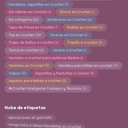
Sandalias, zapatillas en crochet
31
Servilletas en Crochet
Shorts en Crochet
6
1
Sin categoría
Sombreros en Crochet
384
62
Tapiz de Pared en Crochet
Toallas en crochet
7
6
Top en crochet
Toreras en Crochet
239
6
Trajes de baños a crochet
Trapillo a crochet
13
12
Túnica en crochet
Verano a Crochet
15
1
Vestidos a crochet para muñecas Barbie
8
Vestidos en Crochet
Vestidos para Niñas en crochet
99
19
Videos
Zapatillas y Pantuflas a Cochet
20
41
zapatos para bebés a crochet
36
Crochet Inteligente Consejos y Técnicas
21
Nube de etiquetas
Aplicaciones en ganchillo
Amigurumis e Ideas Navideñas en Crochet