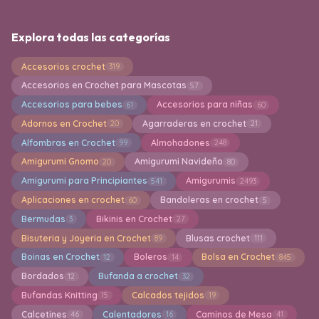
Explora todas las categorías
Accesorios crochet
319
Accesorios en Crochet para Mascotas
57
Accesorios para bebes
Accesorios para niñas
61
60
Adornos en Crochet
Agarraderas en crochet
20
21
Alfombras en Crochet
Almohadones
99
248
Amigurumi Gnomo
Amigurumi Navideño
20
80
Amigurumi para Principiantes
Amigurumis
541
2493
Aplicaciones en crochet
Bandoleras en crochet
60
5
Bermudas
Bikinis en Crochet
3
27
Bisuteria y Joyeria en Crochet
Blusas crochet
89
111
Boinas en Crochet
Boleros
Bolsa en Crochet
12
14
845
Bordados
Bufanda a crochet
12
32
Bufandas Knitting
Calcados tejidos
15
19
Calcetines
Calentadores
Caminos de Mesa
46
16
41