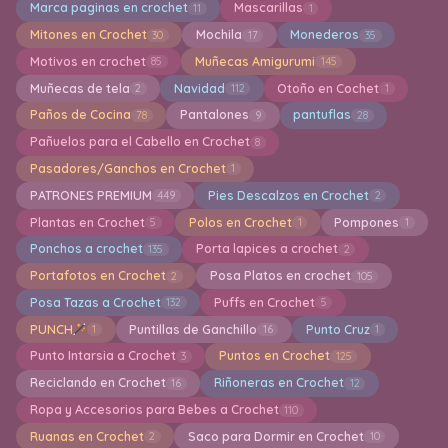
Marca paginas en crochet
Mascarillas
11
1
Mitones en Crochet
Mochila
Monederos
30
17
35
Motivos en crochet
Muñecas Amigurumi
85
145
Muñecas de tela
Navidad
Otoño en Cochet
2
112
1
Paños de Cocina
Pantalones
pantuflas
78
9
28
Pañuelos para el Cabello en Crochet
8
Pasadores/Ganchos en Crochet
1
PATRONES PREMIUM
Pies Descalzos en Crochet
449
2
Plantas en Crochet
Polos en Crochet
Pompones
5
1
1
Ponchos a crochet
Porta lapices a crochet
135
2
Portafotos en Crochet
Posa Platos en crochet
2
105
Posa Tazas a Crochet
Puffs en Crochet
132
5
PUNCH
Puntillas de Ganchillo
Punto Cruz
1
16
1
Punto Intarsia a Crochet
Puntos en Crochet
3
125
Reciclando en Crochet
Riñoneras en Crochet
16
12
Ropa y Accesorios para Bebes a Crochet
110
Ruanas en Crochet
Saco para Dormir en Crochet
2
10