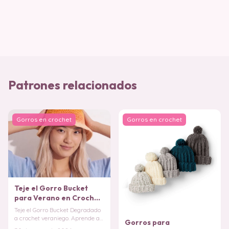
Patrones relacionados
Gorros en crochet
Gorros en crochet
Teje el Gorro Bucket
para Verano en Crochet
(Patron Gratis)
Teje el Gorro Bucket Degradado
a crochet veraniego. Aprende a
Gorros para
crear este accesorio moderno y