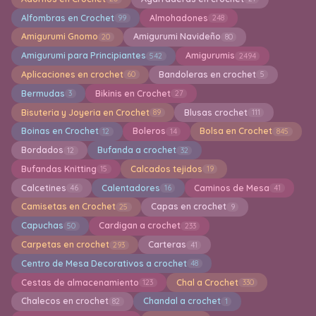
Alfombras en Crochet
Almohadones
99
248
Amigurumi Gnomo
Amigurumi Navideño
20
80
Amigurumi para Principiantes
Amigurumis
542
2494
Aplicaciones en crochet
Bandoleras en crochet
60
5
Bermudas
Bikinis en Crochet
3
27
Bisuteria y Joyeria en Crochet
Blusas crochet
89
111
Boinas en Crochet
Boleros
Bolsa en Crochet
12
14
845
Bordados
Bufanda a crochet
12
32
Bufandas Knitting
Calcados tejidos
15
19
Calcetines
Calentadores
Caminos de Mesa
46
16
41
Camisetas en Crochet
Capas en crochet
25
9
Capuchas
Cardigan a crochet
50
233
Carpetas en crochet
Carteras
293
41
Centro de Mesa Decorativos a crochet
48
Cestas de almacenamiento
Chal a Crochet
123
330
Chalecos en crochet
Chandal a crochet
82
1