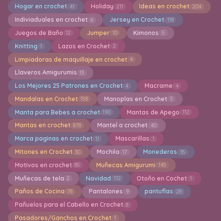
Hogar en crochet
Holiday
Ideas en crochet
41
211
204
Indiviaduales en crochet
Jersey en Crochet
6
118
Juegos de Baño
Jumper
Kimonos
12
10
5
Knitting
Lazos en Crochet
1
2
Limpiadoras de maquillaje en crochet
4
Llaveros Amigurumis
13
Los Mejores 25 Patrones en Crochet
Macrame
4
4
Mandalas en Crochet
Manoplas en Crochet
158
5
Manta para Bebes a crochet
Mantas de Apego
190
112
Mantas en crochet
Mantel a crochet
878
40
Marca paginas en crochet
Mascarillas
11
1
Mitones en Crochet
Mochila
Monederos
30
17
35
Motivos en crochet
Muñecas Amigurumi
85
145
Muñecas de tela
Navidad
Otoño en Cochet
2
112
1
Paños de Cocina
Pantalones
pantuflas
78
9
28
Pañuelos para el Cabello en Crochet
8
Pasadores/Ganchos en Crochet
1