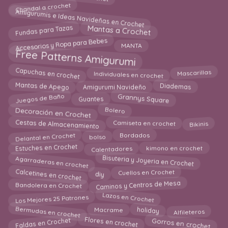
Chandal a crochet
Amigurumis e Ideas Navideñas en Crochet
Fundas para Tazas
Mantas a Crochet
Accesorios y Ropa para Bebes
MANTA
Free Patterns Amigurumi
Capuchas en crochet
Individuales en crochet
Mascarillas
Mantas de Apego
Diademas
Amigurumi Navideño
Juegos de Baño
Grannys Square
Guantes
Decoración en Crochet
Bolero
Cestas de Almacenamiento
Camiseta en crochet
Bikinis
Delantal en Crochet
Bordados
bolso
kimono en crochet
Estuches en Crochet
Calentadores
Agarraderas en crochet
Bisuteria y Joyeria en Crochet
Calcetines en crochet
Cuellos en Crochet
diy
Caminos y Centros de Mesa
Bandolera en Crochet
Lazos en Crochet
Los Mejores 25 Patrones
Bermudas en crochet
holiday
Alfileteros
Macrame
Faldas en Crochet
Flores en crochet
Gorros en crochet