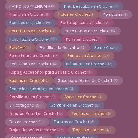
PATRONES PREMIUM
Pies Descalzos en Crochet
449
2
Plantas en Crochet
Polos en Crochet
Pompones
5
1
1
Ponchos a crochet
Porta lapices a crochet
135
2
Portafotos en Crochet
Posa Platos en crochet
2
105
Posa Tazas a Crochet
Puffs en Crochet
132
5
PUNCH
Puntillas de Ganchillo
Punto Cruz
1
16
1
Punto Intarsia a Crochet
Puntos en Crochet
3
125
Reciclando en Crochet
Riñoneras en Crochet
16
12
Ropa y Accesorios para Bebes a Crochet
111
Ruanas en Crochet
Saco para Dormir en Crochet
2
10
Sandalias, zapatillas en crochet
31
Servilletas en Crochet
Shorts en Crochet
6
1
Sin categoría
Sombreros en Crochet
384
62
Tapiz de Pared en Crochet
Toallas en crochet
7
6
Top en crochet
Toreras en Crochet
241
6
Trajes de baños a crochet
Trapillo a crochet
13
12