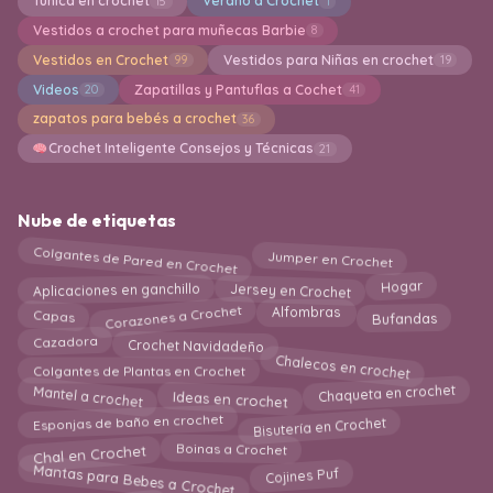
Túnica en crochet
Verano a Crochet
15
1
Vestidos a crochet para muñecas Barbie
8
Vestidos en Crochet
Vestidos para Niñas en crochet
99
19
Videos
Zapatillas y Pantuflas a Cochet
20
41
zapatos para bebés a crochet
36
Crochet Inteligente Consejos y Técnicas
21
Nube de etiquetas
Colgantes de Pared en Crochet
Jumper en Crochet
Aplicaciones en ganchillo
Jersey en Crochet
Hogar
Corazones a Crochet
Capas
Bufandas
Alfombras
Cazadora
Crochet Navidadeño
Chalecos en crochet
Colgantes de Plantas en Crochet
Chaqueta en crochet
Mantel a crochet
Ideas en crochet
Bisutería en Crochet
Esponjas de baño en crochet
Chal en Crochet
Boinas a Crochet
Mantas para Bebes a Crochet
Cojines Puf