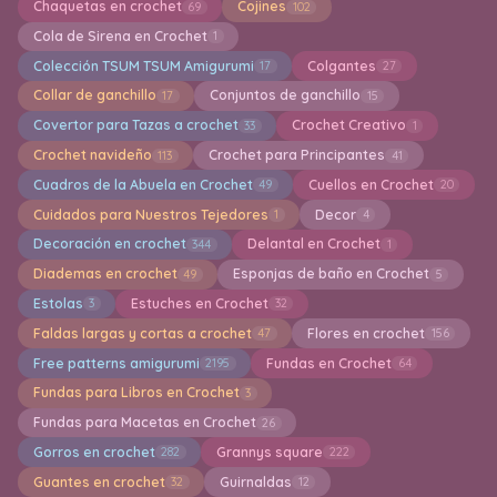
Chaquetas en crochet
Cojines
69
102
Cola de Sirena en Crochet
1
Colección TSUM TSUM Amigurumi
Colgantes
17
27
Collar de ganchillo
Conjuntos de ganchillo
17
15
Covertor para Tazas a crochet
Crochet Creativo
33
1
Crochet navideño
Crochet para Principantes
113
41
Cuadros de la Abuela en Crochet
Cuellos en Crochet
49
20
Cuidados para Nuestros Tejedores
Decor
1
4
Decoración en crochet
Delantal en Crochet
344
1
Diademas en crochet
Esponjas de baño en Crochet
49
5
Estolas
Estuches en Crochet
3
32
Faldas largas y cortas a crochet
Flores en crochet
47
156
Free patterns amigurumi
Fundas en Crochet
2195
64
Fundas para Libros en Crochet
3
Fundas para Macetas en Crochet
26
Gorros en crochet
Grannys square
282
222
Guantes en crochet
Guirnaldas
32
12