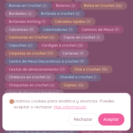
Boinas en Crochet
Boleros
Bolsa en Crochet
12
14
845
Bordados
Bufanda a crochet
12
32
Bufandas Knitting
Calcados tejidos
15
19
Calcetines
Calentadores
Caminos de Mesa
46
16
41
Camisetas en Crochet
Capas en crochet
25
9
Capuchas
Cardigan a crochet
50
233
Carpetas en crochet
Carteras
293
41
Centro de Mesa Decorativos a crochet
48
Cestas de almacenamiento
Chal a Crochet
123
330
Chalecos en crochet
Chandal a crochet
81
1
Chaquetas en crochet
Cojines
69
102
Cola de Sirena en Crochet
1
Usamos cookies para analítica y anuncios. Puedes
Colección TSUM TSUM Amigurumi
Colgantes
17
27
aceptar o rechazar.
Más información
Collar de ganchillo
Conjuntos de ganchillo
17
15
Covertor para Tazas a crochet
Crochet Creativo
33
1
Rechazar
Aceptar
Crochet navideño
Crochet para Principantes
113
41
Cuadros de la Abuela en Crochet
Cuellos en Crochet
49
20