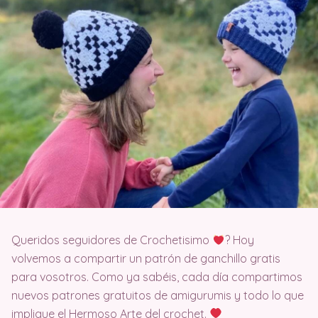
Queridos seguidores de Crochetisimo
? Hoy
volvemos a compartir un patrón de ganchillo gratis
para vosotros. Como ya sabéis, cada día compartimos
nuevos patrones gratuitos de amigurumis y todo lo que
implique el Hermoso Arte del crochet.