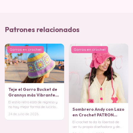
Patrones relacionados
Gorros en crochet
Gorros en crochet
Teje el Gorro Bucket de
Grannys más Vibrante
(Patrón Gratis)
El estilo retro está de regreso y
no hay mejor forma de lucirlo
Sombrero Andy con Lazo
que con un accesorio lleno de
24 de julio de 2026
en Crochet PATRON
color
GRATIS
El crochet te da la libertad de
ser tu propia diseñadora y de
crear piezas que reflejan