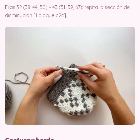
Filas 32 (38, 44, 50) – 43 (51, 59, 67): repita la sección de
disminución [1 bloque c2c].
Costura y borde