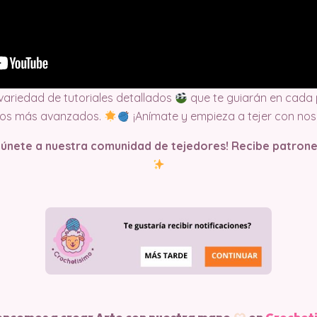
 variedad de tutoriales detallados
que te guiarán en cada 
tos más avanzados.
¡Anímate y empieza a tejer con nos
y únete a nuestra comunidad de tejedores! Recibe patrone