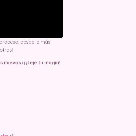
proceso, desde lo más
otros!
s nuevos y ¡Teje tu magia!