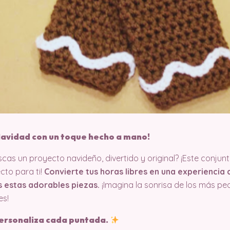
 Navidad con un toque hecho a mano!
scas un proyecto navideño, divertido y original? ¡Este conjun
cto para ti!
Convierte tus horas libres en una experiencia c
s estas adorables piezas.
¡Imagina la sonrisa de los más peq
es!
personaliza cada puntada.