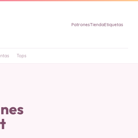
Patrones
Tienda
Etiquetas
ntas
Tops
ones
t