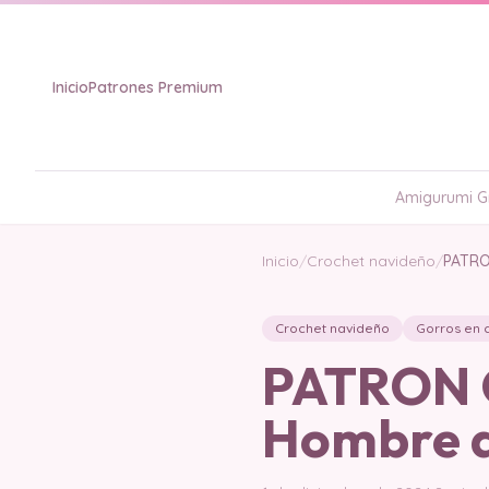
Inicio
Patrones Premium
Amigurumi Gr
Inicio
/
Crochet navideño
/
PATRO
Crochet navideño
Gorros en 
PATRON G
Hombre d