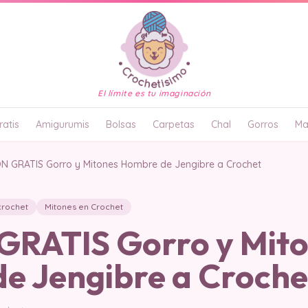
El límite es tu imaginación
atis
Amigurumis
Bolsas
Carpetas
Chal
Gorros
Ma
N GRATIS Gorro y Mitones Hombre de Jengibre a Crochet
crochet
Mitones en Crochet
RATIS Gorro y Mit
e Jengibre a Croche