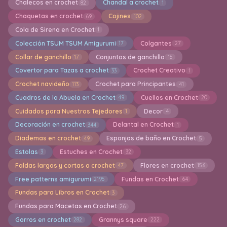
Chalecos en crochet
Chandal a crochet
82
1
Chaquetas en crochet
Cojines
69
102
Cola de Sirena en Crochet
1
Colección TSUM TSUM Amigurumi
Colgantes
17
27
Collar de ganchillo
Conjuntos de ganchillo
17
15
Covertor para Tazas a crochet
Crochet Creativo
33
1
Crochet navideño
Crochet para Principantes
113
41
Cuadros de la Abuela en Crochet
Cuellos en Crochet
49
20
Cuidados para Nuestros Tejedores
Decor
1
4
Decoración en crochet
Delantal en Crochet
344
1
Diademas en crochet
Esponjas de baño en Crochet
49
5
Estolas
Estuches en Crochet
3
32
Faldas largas y cortas a crochet
Flores en crochet
47
156
Free patterns amigurumi
Fundas en Crochet
2195
64
Fundas para Libros en Crochet
3
Fundas para Macetas en Crochet
26
Gorros en crochet
Grannys square
282
222