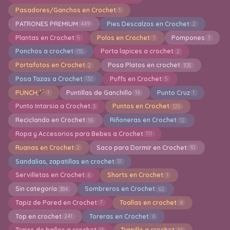
Pasadores/Ganchos en Crochet
1
PATRONES PREMIUM
Pies Descalzos en Crochet
449
2
Plantas en Crochet
Polos en Crochet
Pompones
5
1
1
Ponchos a crochet
Porta lapices a crochet
135
2
Portafotos en Crochet
Posa Platos en crochet
2
105
Posa Tazas a Crochet
Puffs en Crochet
132
5
PUNCH
Puntillas de Ganchillo
Punto Cruz
1
16
1
Punto Intarsia a Crochet
Puntos en Crochet
3
125
Reciclando en Crochet
Riñoneras en Crochet
16
12
Ropa y Accesorios para Bebes a Crochet
111
Ruanas en Crochet
Saco para Dormir en Crochet
2
10
Sandalias, zapatillas en crochet
31
Servilletas en Crochet
Shorts en Crochet
6
1
Sin categoría
Sombreros en Crochet
384
62
Tapiz de Pared en Crochet
Toallas en crochet
7
6
Top en crochet
Toreras en Crochet
241
6
Trajes de baños a crochet
Trapillo a crochet
13
12