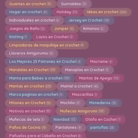
Guantes en crochet
Guirnaldas
32
12
Hogar en crochet
Holiday
Ideas en crochet
41
211
204
Indiviaduales en crochet
Jersey en Crochet
6
118
Juegos de Baño
Jumper
Kimonos
12
10
5
Knitting
Lazos en Crochet
1
2
Limpiadoras de maquillaje en crochet
4
Llaveros Amigurumis
13
Los Mejores 25 Patrones en Crochet
Macrame
4
4
Mandalas en Crochet
Manoplas en Crochet
158
5
Manta para Bebes a crochet
Mantas de Apego
190
112
Mantas en crochet
Mantel a crochet
878
40
Marca paginas en crochet
Mascarillas
11
1
Mitones en Crochet
Mochila
Monederos
30
17
35
Motivos en crochet
Muñecas Amigurumi
85
145
Muñecas de tela
Navidad
Otoño en Cochet
2
112
1
Paños de Cocina
Pantalones
pantuflas
78
9
28
Pañuelos para el Cabello en Crochet
8