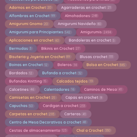
Adornos en Crochet
Agarraderas en crochet
20
21
Alfombras en Crochet
Almohadones
99
248
Amigurumi Gnomo
Amigurumi Navideño
20
80
Amigurumi para Principiantes
Amigurumis
542
2494
Aplicaciones en crochet
Bandoleras en crochet
60
5
Bermudas
Bikinis en Crochet
3
27
Bisuteria y Joyeria en Crochet
Blusas crochet
89
111
Boinas en Crochet
Boleros
Bolsa en Crochet
12
14
845
Bordados
Bufanda a crochet
12
32
Bufandas Knitting
Calcados tejidos
15
19
Calcetines
Calentadores
Caminos de Mesa
46
16
41
Camisetas en Crochet
Capas en crochet
25
9
Capuchas
Cardigan a crochet
50
233
Carpetas en crochet
Carteras
293
41
Centro de Mesa Decorativos a crochet
48
Cestas de almacenamiento
Chal a Crochet
123
330