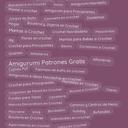
Bandolera en Crochet
Amigurumi Navideño
bolso
Amigurumi para Principiantes
Mantel a crochet
Camiseta en crochet
Juegos de Baño
Diademas
Bisuteria y Joyeria en Crochet
Hogar
Mascarillas
Mantas a Crochet
Crochet Navidadeño
Mantas para Bebes a Crochet
diy
Flores en crochet
Corazones a Crochet
Crochet para Principantes
Bikinis
Alfileteros
Guantes
Amigurumi Patrones Gratis
Alfombras
Cojines Puf
Esponjas de baño en crochet
Amigurumis e Ideas Navideñas en Crochet
Mandalas en Crochet
Crochet para Principiantes
Boinas a Crochet
Colgantes de Pared en Crochet
Capas
Cazadora
Fundas para Tazas
Marcos Decorativos en Crochet
Caminos y Centros de Mesa
Macrame
holiday
Bordados
blog
Bufandas
Bisutería en Crochet
Individuales en crochet
Lazos en Crochet
Agarraderas en crochet