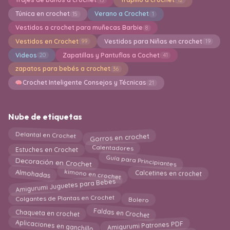
Túnica en crochet
Verano a Crochet
15
1
Vestidos a crochet para muñecas Barbie
8
Vestidos en Crochet
Vestidos para Niñas en crochet
99
19
Videos
Zapatillas y Pantuflas a Cochet
20
41
zapatos para bebés a crochet
36
Crochet Inteligente Consejos y Técnicas
21
Nube de etiquetas
Gorros en crochet
Delantal en Crochet
Calentadores
Estuches en Crochet
Decoración en Crochet
Guía para Principiantes
Calcetines en crochet
kimono en crochet
Almohadas
Amigurumi Juguetes para Bebes
Bolero
Colgantes de Plantas en Crochet
Faldas en Crochet
Chaqueta en crochet
Aplicaciones en ganchillo
Amigurumi Patrones PDF