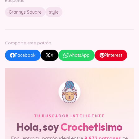
Etiquetas
Grannys Square
style
Comparte este patrón
Facebook
X
WhatsApp
Pinterest
TU BUSCADOR INTELIGENTE
Hola, soy
Crochetisimo
Encuentro tu patrón ideal entre
8.832 patrones
, te