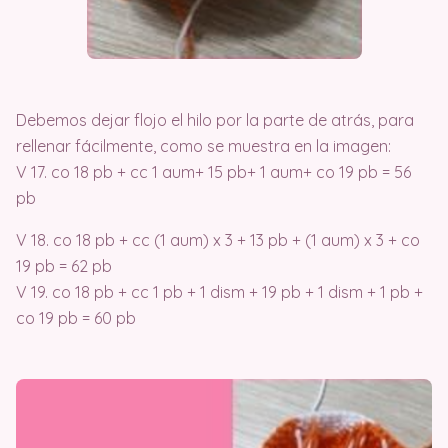
Debemos dejar flojo el hilo por la parte de atrás, para
rellenar fácilmente, como se muestra en la imagen:
V 17. co 18 pb + cc 1 aum+ 15 pb+ 1 aum+ co 19 pb = 56
pb
V 18. co 18 pb + cc (1 aum) x 3 + 13 pb + (1 aum) x 3 + co
19 pb = 62 pb
V 19. co 18 pb + cc 1 pb + 1 dism + 19 pb + 1 dism + 1 pb +
co 19 pb = 60 pb