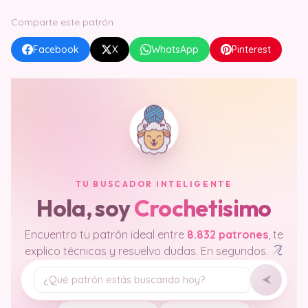
Comparte este patrón
Facebook
X
WhatsApp
Pinterest
TU BUSCADOR INTELIGENTE
Hola, soy
Crochetisimo
Encuentro tu patrón ideal entre
8.832 patrones
, te
explico técnicas y resuelvo dudas. En segundos.
Tu pregunta