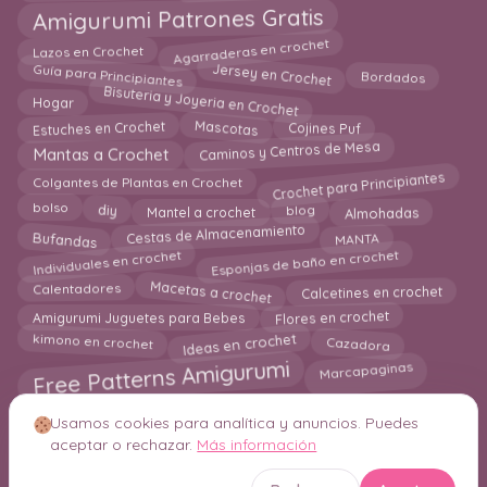
Amigurumi Patrones Gratis
Agarraderas en crochet
Lazos en Crochet
Guía para Principiantes
Jersey en Crochet
Bordados
Bisuteria y Joyeria en Crochet
Hogar
Cojines Puf
Estuches en Crochet
Mascotas
Caminos y Centros de Mesa
Mantas a Crochet
Crochet para Principiantes
Colgantes de Plantas en Crochet
Almohadas
blog
diy
Mantel a crochet
bolso
Bufandas
Cestas de Almacenamiento
MANTA
Esponjas de baño en crochet
Individuales en crochet
Macetas a crochet
Calcetines en crochet
Calentadores
Amigurumi Juguetes para Bebes
Flores en crochet
Ideas en crochet
Cazadora
kimono en crochet
Free Patterns Amigurumi
Marcapaginas
Usamos cookies para analítica y anuncios. Puedes
aceptar o rechazar.
Más información
© 2026 Crochetisimo. Todos los derechos reservados.