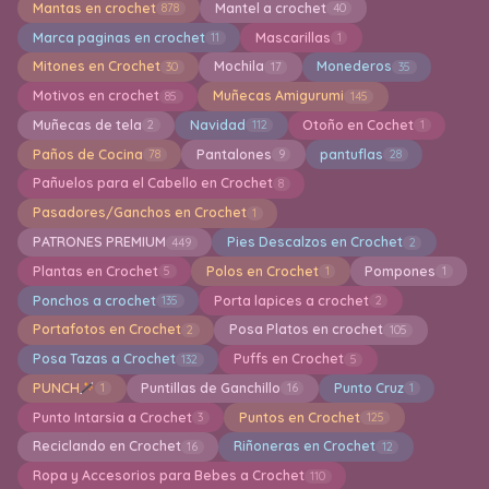
Mantas en crochet
Mantel a crochet
878
40
Marca paginas en crochet
Mascarillas
11
1
Mitones en Crochet
Mochila
Monederos
30
17
35
Motivos en crochet
Muñecas Amigurumi
85
145
Muñecas de tela
Navidad
Otoño en Cochet
2
112
1
Paños de Cocina
Pantalones
pantuflas
78
9
28
Pañuelos para el Cabello en Crochet
8
Pasadores/Ganchos en Crochet
1
PATRONES PREMIUM
Pies Descalzos en Crochet
449
2
Plantas en Crochet
Polos en Crochet
Pompones
5
1
1
Ponchos a crochet
Porta lapices a crochet
135
2
Portafotos en Crochet
Posa Platos en crochet
2
105
Posa Tazas a Crochet
Puffs en Crochet
132
5
PUNCH
Puntillas de Ganchillo
Punto Cruz
1
16
1
Punto Intarsia a Crochet
Puntos en Crochet
3
125
Reciclando en Crochet
Riñoneras en Crochet
16
12
Ropa y Accesorios para Bebes a Crochet
110