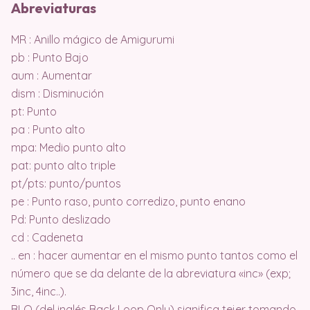
Abreviaturas
MR : Anillo mágico de Amigurumi
pb : Punto Bajo
aum : Aumentar
dism : Disminución
pt: Punto
pa : Punto alto
mpa: Medio punto alto
pat: punto alto triple
pt/pts: punto/puntos
pe : Punto raso, punto corredizo, punto enano
Pd: Punto deslizado
cd : Cadeneta
.. en : hacer aumentar en el mismo punto tantos como el
número que se da delante de la abreviatura «inc» (exp;
3inc, 4inc..).
BLO (del inglés Back Loop Only) significa tejer tomando