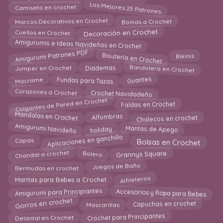
Los Mejores 25 Patrones
Camiseta en crochet
Marcos Decorativos en Crochet
Boinas a Crochet
Cuellos en Crochet
Decoración en Crochet
Amigurumis e Ideas Navideñas en Crochet
Bisutería en Crochet
Amigurumi Patrones PDF
Bikinis
Bandolera en Crochet
Jumper en Crochet
Diademas
Fundas para Tazas
Guantes
Macrame
Crochet Navidadeño
Corazones a Crochet
Colgantes de Pared en Crochet
Faldas en Crochet
Mandalas en Crochet
Chalecos en crochet
Alfombras
Amigurumi Navideño
Mantas de Apego
holiday
Aplicaciones en ganchillo
Bolsas en Crochet
Capas
Chandal a crochet
Grannys Square
Bolero
Juegos de Baño
Bermudas en crochet
Alfileteros
Mantas para Bebes a Crochet
Accesorios y Ropa para Bebes
Amigurumi para Principiantes
Gorros en crochet
Capuchas en crochet
Mascarillas
Delantal en Crochet
Crochet para Principantes