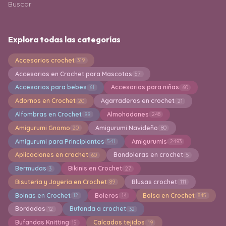
Buscar
Explora todas las categorías
Accesorios crochet
319
Accesorios en Crochet para Mascotas
57
Accesorios para bebes
Accesorios para niñas
61
60
Adornos en Crochet
Agarraderas en crochet
20
21
Alfombras en Crochet
Almohadones
99
248
Amigurumi Gnomo
Amigurumi Navideño
20
80
Amigurumi para Principiantes
Amigurumis
541
2493
Aplicaciones en crochet
Bandoleras en crochet
60
5
Bermudas
Bikinis en Crochet
3
27
Bisuteria y Joyeria en Crochet
Blusas crochet
89
111
Boinas en Crochet
Boleros
Bolsa en Crochet
12
14
845
Bordados
Bufanda a crochet
12
32
Bufandas Knitting
Calcados tejidos
15
19