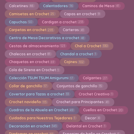
Calcetines
Calentadores
Caminos de Mesa
46
16
41
Camisetas en Crochet
Capas en crochet
25
9
Capuchas
Cardigan a crochet
50
233
Carpetas en crochet
Carteras
293
41
Centro de Mesa Decorativos a crochet
48
Cestas de almacenamiento
Chal a Crochet
123
330
Chalecos en crochet
Chandal a crochet
81
1
Chaquetas en crochet
Cojines
69
102
Cola de Sirena en Crochet
1
Colección TSUM TSUM Amigurumi
Colgantes
17
27
Collar de ganchillo
Conjuntos de ganchillo
17
15
Covertor para Tazas a crochet
Crochet Creativo
33
1
Crochet navideño
Crochet para Principantes
113
41
Cuadros de la Abuela en Crochet
Cuellos en Crochet
49
20
Cuidados para Nuestros Tejedores
Decor
1
4
Decoración en crochet
Delantal en Crochet
343
1
Diademas en crochet
Esponjas de baño en Crochet
49
5