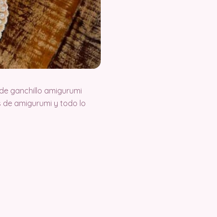
de ganchillo amigurumi
 de amigurumi y todo lo