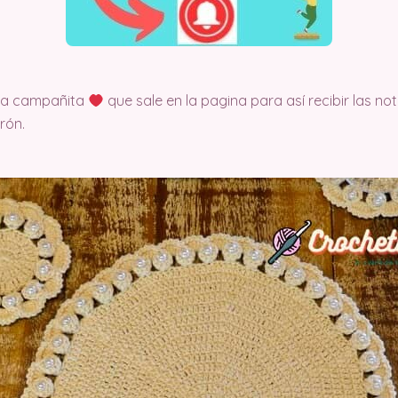
 la campañita
que sale en la pagina para así recibir las no
rón.